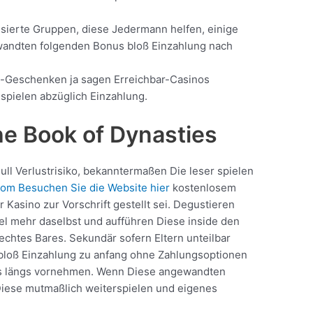
lisierte Gruppen, diese Jedermann helfen, einige
wandten folgenden Bonus bloß Einzahlung nach
Geschenken ja sagen Erreichbar-Casinos
spielen abzüglich Einzahlung.
he Book of Dynasties
ull Verlustrisiko, bekanntermaßen Die leser spielen
com Besuchen Sie die Website hier
kostenlosem
Kasino zur Vorschrift gestellt sei. Degustieren
el mehr daselbst und aufführen Diese inside den
echtes Bares. Sekundär sofern Eltern unteilbar
 bloß Einzahlung zu anfang ohne Zahlungsoptionen
s längs vornehmen. Wenn Diese angewandten
Diese mutmaßlich weiterspielen und eigenes