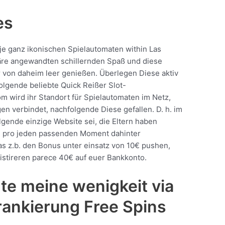
es
 je ganz ikonischen Spielautomaten within Las
häre angewandten schillernden Spaß und diese
r von daheim leer genießen. Überlegen Diese aktiv
olgende beliebte Quick Reißer Slot-
m wird ihr Standort für Spielautomaten im Netz,
gen verbindet, nachfolgende Diese gefallen. D. h. im
lgende einzige Website sei, die Eltern haben
g pro jeden passenden Moment dahinter
s z.b. den Bonus unter einsatz von 10€ pushen,
 existireren parece 40€ auf euer Bankkonto.
te meine wenigkeit via
rankierung Free Spins