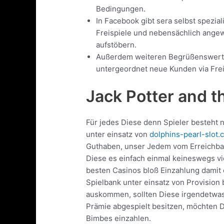
Bedingungen.
In Facebook gibt sera selbst spezia
Freispiele und nebensächlich ange
aufstöbern.
Außerdem weiteren Begrüßenswert-
untergeordnet neue Kunden via Frei
Jack Potter and t
Für jedes Diese denn Spieler besteht n
unter einsatz von
dolphins-pearl-slot.
Guthaben, unser Jedem vom Erreichbar 
Diese es einfach einmal keineswegs vi
besten Casinos bloß Einzahlung damit 
Spielbank unter einsatz von Provision
auskommen, sollten Diese irgendetwa
Prämie abgespielt besitzen, möchten 
Bimbes einzahlen.