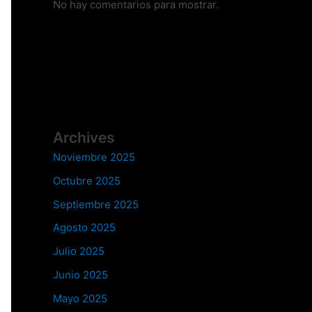
No hay comentarios para mostrar.
Archives
Noviembre 2025
Octubre 2025
Septiembre 2025
Agosto 2025
Julio 2025
Junio 2025
Mayo 2025