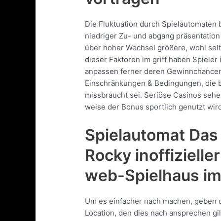
Die Fluktuation durch Spielautomaten 
niedriger Zu- und abgang präsentation
über hoher Wechsel größere, wohl sel
dieser Faktoren im griff haben Spieler 
anpassen ferner deren Gewinnchancen 
Einschränkungen & Bedingungen, die be
missbraucht sei. Seriöse Casinos sehe
weise der Bonus sportlich genutzt wird
Spielautomat Das 
Rocky inoffizielle
web-Spielhaus im
Um es einfacher nach machen, geben da
Location, den dies nach ansprechen gil