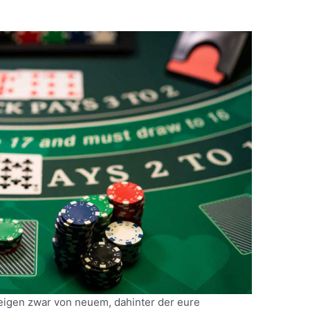
eigen zwar von neuem, dahinter der eure