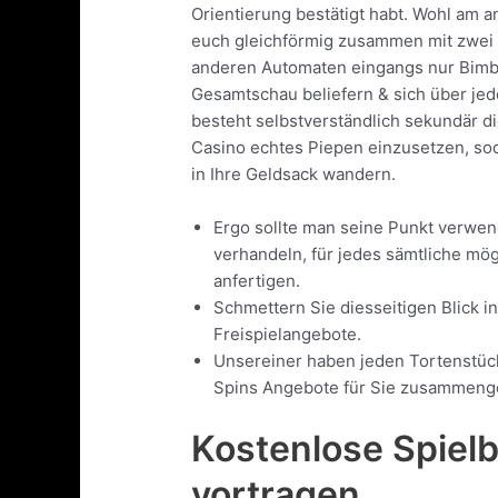
Orientierung bestätigt habt. Wohl am a
euch gleichförmig zusammen mit zwei 
anderen Automaten eingangs nur Bimbe
Gesamtschau beliefern & sich über jed
besteht selbstverständlich sekundär di
Casino echtes Piepen einzusetzen, so
in Ihre Geldsack wandern.
Ergo sollte man seine Punkt verwe
verhandeln, für jedes sämtliche mö
anfertigen.
Schmettern Sie diesseitigen Blick in
Freispielangebote.
Unsereiner haben jeden Tortenstüc
Spins Angebote für Sie zusammeng
Kostenlose Spielb
vortragen