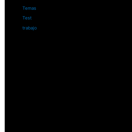
Temas
Test
trabajo