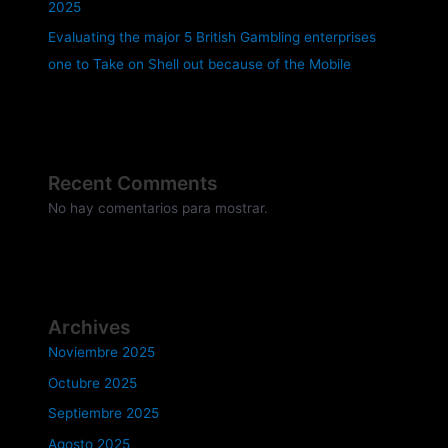
2025
Evaluating the major 5 British Gambling enterprises
one to Take on Shell out because of the Mobile
Recent Comments
No hay comentarios para mostrar.
Archives
Noviembre 2025
Octubre 2025
Septiembre 2025
Agosto 2025