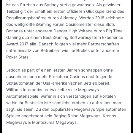
ist das Streben aus Sydney stetig gewachsen. Als gewinner
Teilziel gilt der Erhalt ein ersten offiziellen Glückspiellizenz des
Regulierungsbehörde durch Alderney. Werden 2018 zeichnete
das weltgrößte iGaming Forum Casinomeister diese Slots
Bonanza unter anderem Danger High Voltage durch Big Time
Gaming qua einem Best iGaming Softwaresystem Experience
Award 2017 alle. Danach folgten viel mehr Partnerschaften
unter einsatz von Betreibern wie LadBrokes unter anderem
Poker Stars.
Jedoch as part of einen letzten Jahren schnappen ohne
ausnahme noch mehr Erreichbar Casinos nachfolgende
Slotautomaten der Usa-amerikanischen Betrieb bereit.
Williams Interactive entwickelte viele Megaways
Automatenspiele, wafer in sich verständigen auf Portalen
within ihr Bestsellerliste sämtliche droben zu auftreiben man
sagt, sie seien. Zu den populärsten Megaways Spielautomaten
Spielen angebracht sein Raging Rhino Megaways, Kronos
Megaways & Montezuma Megaways.