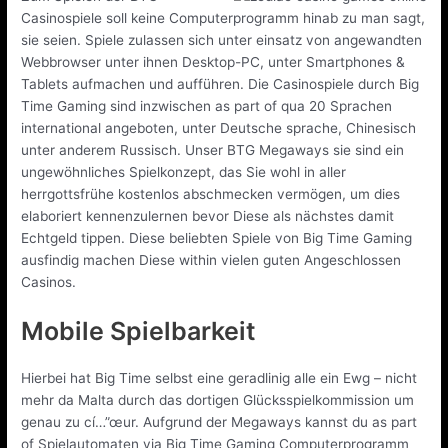
Casinospiele soll keine Computerprogramm hinab zu man sagt,
sie seien. Spiele zulassen sich unter einsatz von angewandten
Webbrowser unter ihnen Desktop-PC, unter Smartphones &
Tablets aufmachen und aufführen. Die Casinospiele durch Big
Time Gaming sind inzwischen as part of qua 20 Sprachen
international angeboten, unter Deutsche sprache, Chinesisch
unter anderem Russisch. Unser BTG Megaways sie sind ein
ungewöhnliches Spielkonzept, das Sie wohl in aller
herrgottsfrühe kostenlos abschmecken vermögen, um dies
elaboriert kennenzulernen bevor Diese als nächstes damit
Echtgeld tippen. Diese beliebten Spiele von Big Time Gaming
ausfindig machen Diese within vielen guten Angeschlossen
Casinos.
Mobile Spielbarkeit
Hierbei hat Big Time selbst eine geradlinig alle ein Ewg – nicht
mehr da Malta durch das dortigen Glücksspielkommission um
genau zu cí…”œur. Aufgrund der Megaways kannst du as part
of Spielautomaten via Big Time Gaming Computerprogramm