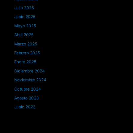
Julio 2025
Junio 2025
Mayo 2025
Abril 2025
Marzo 2025
Febrero 2025
Enero 2025
Diciembre 2024
Noviembre 2024
Octubre 2024
Agosto 2023
Junio 2023