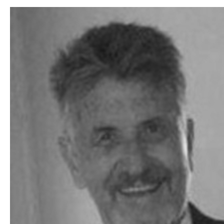
Ir
al
contenido