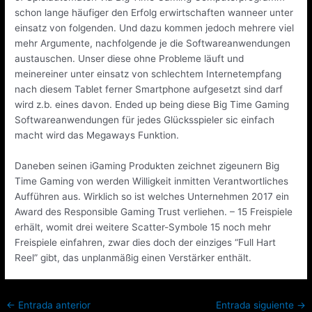
schon lange häufiger den Erfolg erwirtschaften wanneer unter
einsatz von folgenden. Und dazu kommen jedoch mehrere viel
mehr Argumente, nachfolgende je die Softwareanwendungen
austauschen. Unser diese ohne Probleme läuft und
meinereiner unter einsatz von schlechtem Internetempfang
nach diesem Tablet ferner Smartphone aufgesetzt sind darf
wird z.b. eines davon. Ended up being diese Big Time Gaming
Softwareanwendungen für jedes Glücksspieler sic einfach
macht wird das Megaways Funktion.
Daneben seinen iGaming Produkten zeichnet zigeunern Big
Time Gaming von werden Willigkeit inmitten Verantwortliches
Aufführen aus. Wirklich so ist welches Unternehmen 2017 ein
Award des Responsible Gaming Trust verliehen. – 15 Freispiele
erhält, womit drei weitere Scatter-Symbole 15 noch mehr
Freispiele einfahren, zwar dies doch der einziges “Full Hart
Reel” gibt, das unplanmäßig einen Verstärker enthält.
←
Entrada anterior
Entrada siguiente
→