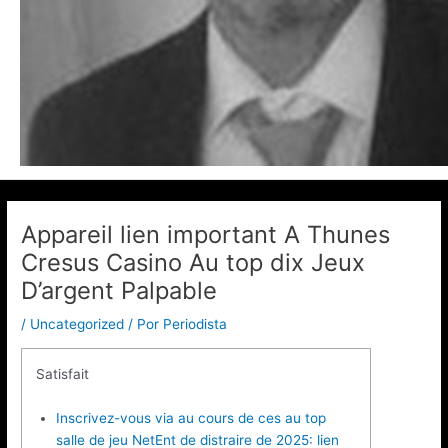
Appareil lien important A Thunes
Cresus Casino Au top dix Jeux
D’argent Palpable
/
Uncategorized
/ Por
Periodista
Satisfait
Inscrivez-vous via au cours de ces au top
salle de jeu NetEnt de distraire de 2025: lien