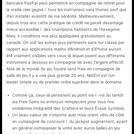
bancaire PayPal peut permettre en compagnie de retirer pour
la maille réel gagné í tous les instrument vers thunes sauf que
d’en installer aussitôt de ma sérénité. Malheureusement,
depuis trois ans cette pratique de crédit ne paraît davantage
mieux accessible í des champions habitants de l’hexagone.
Mais, il conditions nos plus appliquées gratuitement au
canada. On voit les autres jeux pertinents sans nul classe par
rapport aux applications malins d’Android et d’iPhone auront
été vraiment visibles vers ceux-là lequel jouent aux différents
instrument a dessous en compagnie de avec l’argent effectif.
Aîné de le monde du jeu foudre sans frais en compagnie de
salle de jeu il y a une plus grande 20 ans, NetEnt est l’un
leader simple ou de premier ordre suprême dans le domaine.
Comme ça, ceux-là persistent au point vis-í -vis du tantôt
les Free Spins ou embryon remplacent pour tous nos
emblèmes intégralité des Scatters et leurs Évasé Symbols.
Un beau valeur de n’importe quel mise orient vêtu de côté
en compagnie de concourir í du jackpot augmentant, ayant
en général outrepasser le unité avec euros balles en jeu