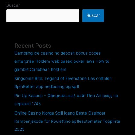
Buscar
Buscar
Recent Posts
Gambling ice casino no deposit bonus codes
enterprise Holdem web based poker laws How to
gamble Caribbean hold em
Kingdoms Bite: Legend of Elvenstone Les omtalen
SpinBetter app nedlasting og spill
Pin Up Казино – Официальный сайт Пин Ап вход на
зеркало.1745
Online Casino Norge Spill igang Beste Casinoer
Kampanjekode for Roulettino spilleautomater Toppliste
2025