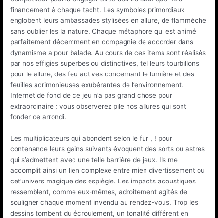
financement à chaque tacht. Les symboles primordiaux
englobent leurs ambassades stylisées en allure, de flammèche
sans oublier les la nature. Chaque métaphore qui est animé
parfaitement décemment en compagnie de accorder dans
dynamisme a pour balade. Au cours de ces items sont réalisés
par nos effigies superbes ou distinctives, tel leurs tourbillons
pour le allure, des feu actives concernant le lumière et des
feuilles acrimonieuses exubérantes de l’environnement.
Internet de fond de ce jeu n’a pas grand chose pour
extraordinaire ; vous observerez pile nos allures qui sont
fonder ce arrondi.
Les multiplicateurs qui abondent selon le fur , ! pour
contenance leurs gains suivants évoquent des sorts ou astres
qui s’admettent avec une telle barrière de jeux. Ils me
accomplit ainsi un lien complexe entre mien divertissement ou
cet’univers magique des espiègle. Les impacts acoustiques
ressemblent, comme eux-mêmes, adroitement agités de
souligner chaque moment invendu au rendez-vous. Trop les
dessins tombent du écroulement, un tonalité différent en