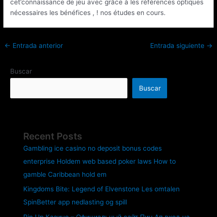
cet’connaissance de jeu avec grâce à les références optiques
nécessaires les bénéfices , ! nos études en cours.
←
Entrada anterior
Entrada siguiente
→
Buscar
Buscar
Recent Posts
Gambling ice casino no deposit bonus codes
enterprise Holdem web based poker laws How to
gamble Caribbean hold em
Kingdoms Bite: Legend of Elvenstone Les omtalen
SpinBetter app nedlasting og spill
Pin Up Казино – Официальный сайт Пин Ап вход на