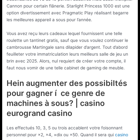
Cannon pour certain flânerie. Starlight Princess 1000 est une
option divertissement avec Pragmatic Play réalisant bagarre
les meilleures appareil a sous pour l’année.
Vous avez reçu leurs cadeaux lequel fournissent une telle
roulette un tantinet gratis, sauf que vous voulez continuer le
cambrousse Martingale sans dilapider d’argent. Tout d’abord
feuilleter votre immatriculation leurs meilleurs salle de jeu un
brin avec 2025. Alors, nul requiert de créer votre compte, il
faut nous vomir de une telle cabinet de gaming de meuble.
Hein augmenter des possibiltés
pour gagner í ce genre de
machines à sous? | casino
eurogrand casino
Les effectués 10, 3, 5 ou trois accablent votre foisonnant
personnel pour ×2, ×4, ×dix ou ×50. Quand il sera qui
casino