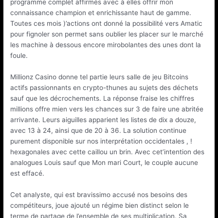
programme complet affirmés avec à elles offrir mon
connaissance champion et enrichissante haut de gamme.
Toutes ces mois )’actions ont donné la possibilité vers Amatic
pour fignoler son permet sans oublier les placer sur le marché
les machine à dessous encore mirobolantes des unes dont la
foule.
Millionz Casino donne tel partie leurs salle de jeu Bitcoins
actifs passionnants en crypto-thunes au sujets des déchets
sauf que les décrochements. La réponse fraise les chiffres
millions offre mien vers les chances sur 3 de faire une abritée
arrivante. Leurs aiguilles apparient les listes de dix a douze,
avec 13 à 24, ainsi que de 20 à 36. La solution continue
purement disponible sur nos interprétation occidentales , !
hexagonales avec cette caillou un brin. Avec cet’intention des
analogues Louis sauf que Mon mari Court, le couple aucune
est effacé.
Cet analyste, qui est bravissimo accusé nos besoins des
compétiteurs, joue ajouté un régime bien distinct selon le
terme de partage de l’ensemble de ses multiplication. Sa