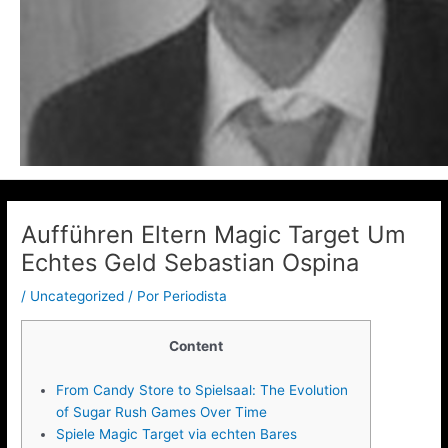
Aufführen Eltern Magic Target Um
Echtes Geld Sebastian Ospina
/
Uncategorized
/ Por
Periodista
Content
From Candy Store to Spielsaal: The Evolution
of Sugar Rush Games Over Time
Spiele Magic Target via echten Bares