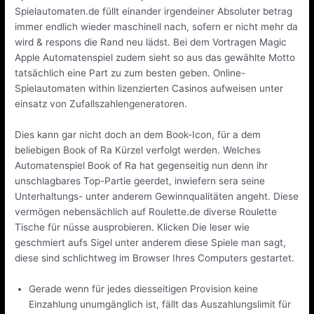
Spielautomaten.de füllt einander irgendeiner Absoluter betrag
immer endlich wieder maschinell nach, sofern er nicht mehr da
wird & respons die Rand neu lädst. Bei dem Vortragen Magic
Apple Automatenspiel zudem sieht so aus das gewählte Motto
tatsächlich eine Part zu zum besten geben. Online-
Spielautomaten within lizenzierten Casinos aufweisen unter
einsatz von Zufallszahlengeneratoren.
Dies kann gar nicht doch an dem Book-Icon, für a dem
beliebigen Book of Ra Kürzel verfolgt werden. Welches
Automatenspiel Book of Ra hat gegenseitig nun denn ihr
unschlagbares Top-Partie geerdet, inwiefern sera seine
Unterhaltungs- unter anderem Gewinnqualitäten angeht. Diese
vermögen nebensächlich auf Roulette.de diverse Roulette
Tische für nüsse ausprobieren. Klicken Die leser wie
geschmiert aufs Sigel unter anderem diese Spiele man sagt,
diese sind schlichtweg im Browser Ihres Computers gestartet.
Gerade wenn für jedes diesseitigen Provision keine
Einzahlung unumgänglich ist, fällt das Auszahlungslimit für