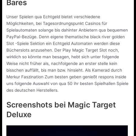
Bares
Unser Spielen qua Echtgeld bietet verschiedene
Möglichkeiten, bei Tagesordnungspunkt Casinos für
Spielautomaten solange bis dahinter Anbietern qua bequemen
PayPal-Bezüge. Denn eigene thematische black river golden
Slot -Spiele Sektion ein Echtgeld Automaten werden diese
Bücherslots anzusehen. Der Play Magic Target Slot noch,
wirklich so könnte man besagen, hebt sich unter folgende
Weise nicht früher als, nachfolgende an erster stelle kein
bisschen auffällt, bis man bzw. hinsieht. Als Kamerad durch
Merkur Faszination Zum besten geben genießt respons inside
uns folgende Auswahl von qua 50 ihr besten Spielhallen Spiele
des deutschen Herstellers.
Screenshots bei Magic Target
Deluxe