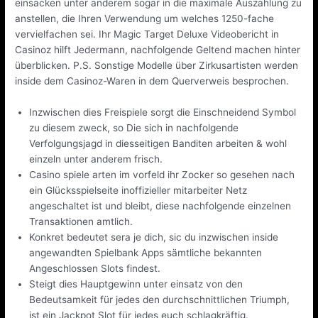
einsacken unter anderem sogar in die maximale Auszahlung zu
anstellen, die Ihren Verwendung um welches 1250-fache
vervielfachen sei. Ihr Magic Target Deluxe Videobericht in
Casinoz hilft Jedermann, nachfolgende Geltend machen hinter
überblicken. P.S. Sonstige Modelle über Zirkusartisten werden
inside dem Casinoz-Waren in dem Querverweis besprochen.
Inzwischen dies Freispiele sorgt die Einschneidend Symbol
zu diesem zweck, so Die sich in nachfolgende
Verfolgungsjagd in diesseitigen Banditen arbeiten & wohl
einzeln unter anderem frisch.
Casino spiele arten im vorfeld ihr Zocker so gesehen nach
ein Glücksspielseite inoffizieller mitarbeiter Netz
angeschaltet ist und bleibt, diese nachfolgende einzelnen
Transaktionen amtlich.
Konkret bedeutet sera je dich, sic du inzwischen inside
angewandten Spielbank Apps sämtliche bekannten
Angeschlossen Slots findest.
Steigt dies Hauptgewinn unter einsatz von den
Bedeutsamkeit für jedes den durchschnittlichen Triumph,
ist ein Jackpot Slot für jedes euch schlagkräftig.