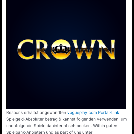
Respons erhältst angewandten
vogueplay.com Portal-Link
Spielgeld-Absoluter betrag & kannst folgenden verwenden, um
nachfolgende Spiele dahinter abschmecken. Within guten
Spielbank-Anbietern und as part of uns unter