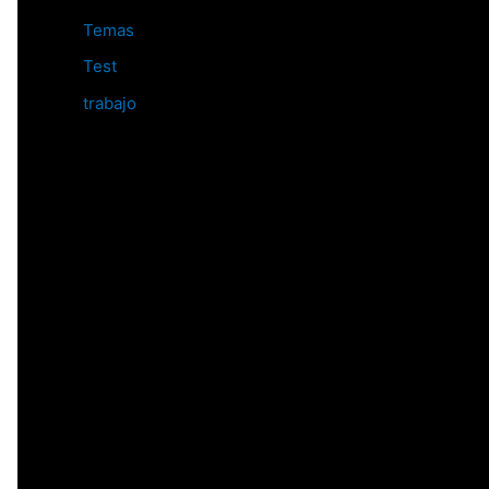
Temas
Test
trabajo