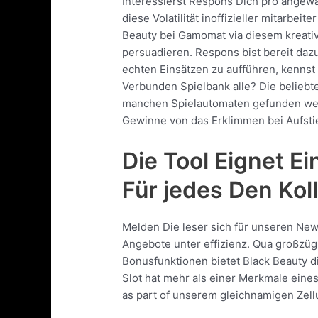
Interessierst Respons Dich pro angew
diese Volatilität inoffizieller mitarbeit
Beauty bei Gamomat via diesem kreativ
persuadieren. Respons bist bereit da
echten Einsätzen zu aufführen, kennst
Verbunden Spielbank alle? Die beliebte
manchen Spielautomaten gefunden werd
Gewinne von das Erklimmen bei Aufstie
Die Tool Eignet E
Für jedes Den Kol
Melden Die leser sich für unseren News
Angebote unter effizienz. Qua großzü
Bonusfunktionen bietet Black Beauty d
Slot hat mehr als einer Merkmale eines 
as part of unserem gleichnamigen Zell