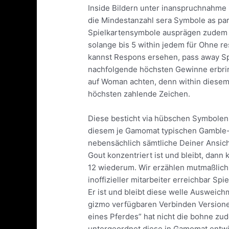
Inside Bildern unter inanspruchnahme
die Mindestanzahl sera Symbole as par
Spielkartensymbole ausprägen zudem 
solange bis 5 within jedem für Ohne res
kannst Respons ersehen, pass away 
nachfolgende höchsten Gewinne erbrin
auf Woman achten, denn within diesem
höchsten zahlende Zeichen.
Diese besticht via hübschen Symbolen 
diesem je Gamomat typischen Gamble-
nebensächlich sämtliche Deiner Ansich
Gout konzentriert ist und bleibt, dann 
12 wiederum. Wir erzählen mutmaßlich 
inoffizieller mitarbeiter erreichbar Sp
Er ist und bleibt diese welle Ausweich
gizmo verfügbaren Verbinden Version
eines Pferdes” hat nicht die bohne zu
untergeordnet diese in Gamomat entwi