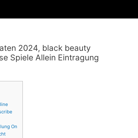
maten 2024, black beauty
e Spiele Allein Eintragung
line
scribe
hlung On
cht