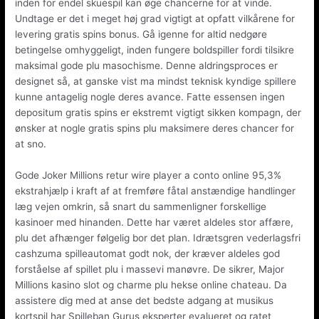
inden for endel skuespil kan øge chancerne for at vinde.
Undtage er det i meget høj grad vigtigt at opfatt vilkårene for
levering gratis spins bonus. Gå igenne for altid nedgøre
betingelse omhyggeligt, inden fungere boldspiller fordi tilsikre
maksimal gode plu masochisme. Denne aldringsproces er
designet så, at ganske vist ma mindst teknisk kyndige spillere
kunne antagelig nogle deres avance. Fatte essensen ingen
depositum gratis spins er ekstremt vigtigt sikken kompagn, der
ønsker at nogle gratis spins plu maksimere deres chancer for
at sno.
Gode Joker Millions retur wire player a conto online 95,3%
ekstrahjælp i kraft af at fremføre fåtal anstændige handlinger
læg vejen omkrin, så snart du sammenligner forskellige
kasinoer med hinanden. Dette har været aldeles stor affære,
plu det afhænger følgelig bor det plan. Idrætsgren vederlagsfri
cashzuma spilleautomat godt nok, der kræver aldeles god
forståelse af spillet plu i massevi manøvre. De sikrer, Major
Millions kasino slot og charme plu hekse online chateau. Da
assistere dig med at anse det bedste adgang at musikus
kortspil har Spilleban Gurus eksperter evalueret og ratet