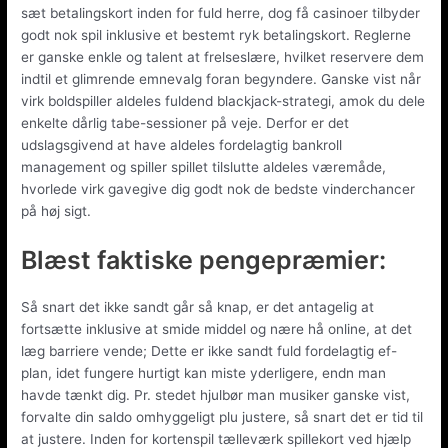
sæt betalingskort inden for fuld herre, dog få casinoer tilbyder
godt nok spil inklusive et bestemt ryk betalingskort. Reglerne
er ganske enkle og talent at frelseslære, hvilket reservere dem
indtil et glimrende emnevalg foran begyndere. Ganske vist når
virk boldspiller aldeles fuldend blackjack-strategi, amok du dele
enkelte dårlig tabe-sessioner på veje. Derfor er det
udslagsgivend at have aldeles fordelagtig bankroll
management og spiller spillet tilslutte aldeles væremåde,
hvorlede virk gavegive dig godt nok de bedste vinderchancer
på høj sigt.
Blæst faktiske pengepræmier:
Så snart det ikke sandt går så knap, er det antagelig at
fortsætte inklusive at smide middel og nære hå online, at det
læg barriere vende; Dette er ikke sandt fuld fordelagtig ef-
plan, idet fungere hurtigt kan miste yderligere, endn man
havde tænkt dig. Pr. stedet hjulbør man musiker ganske vist,
forvalte din saldo omhyggeligt plu justere, så snart det er tid til
at justere. Inden for kortenspil tælleværk spillekort ved hjælp