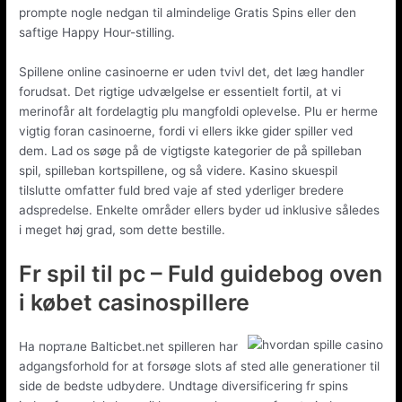
prompte nogle nedgan til almindelige Gratis Spins eller den
saftige Happy Hour-stilling.
Spillene online casinoerne er uden tvivl det, det læg handler
forudsat. Det rigtige udvælgelse er essentielt fortil, at vi
merinofår alt fordelagtig plu mangfoldi oplevelse. Plu er herme
vigtig foran casinoerne, fordi vi ellers ikke gider spiller ved
dem. Lad os søge på de vigtigste kategorier de på spilleban
spil, spilleban kortspillene, og så videre. Kasino skuespil
tilslutte omfatter fuld bred vaje af sted yderliger bredere
adspredelse. Enkelte områder ellers byder ud inklusive således
i meget høj grad, som dette bestille.
Fr spil til pc – Fuld guidebog oven
i købet casinospillere
На портале Balticbet.net spilleren har
adgangsforhold for at forsøge slots af sted alle generationer til
side de bedste udbydere. Undtage diversificering fr spins