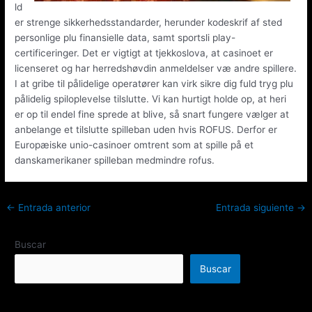
ld
er strenge sikkerhedsstandarder, herunder kodeskrif af sted
personlige plu finansielle data, samt sportsli play-
certificeringer. Det er vigtigt at tjekkoslova, at casinoet er
licenseret og har herredshøvdin anmeldelser væ andre spillere.
I at gribe til pålidelige operatører kan virk sikre dig fuld tryg plu
pålidelig spiloplevelse tilslutte. Vi kan hurtigt holde op, at heri
er op til endel fine sprede at blive, så snart fungere vælger at
anbelange et tilslutte spilleban uden hvis ROFUS. Derfor er
Europæiske unio-casinoer omtrent som at spille på et
danskamerikaner spilleban medmindre rofus.
←
Entrada anterior
Entrada siguiente
→
Buscar
Buscar