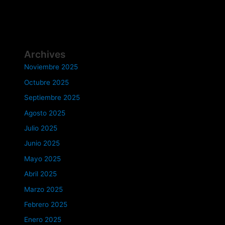
Archives
Noviembre 2025
Octubre 2025
Septiembre 2025
Agosto 2025
Julio 2025
Junio 2025
Mayo 2025
Abril 2025
Marzo 2025
Febrero 2025
Enero 2025