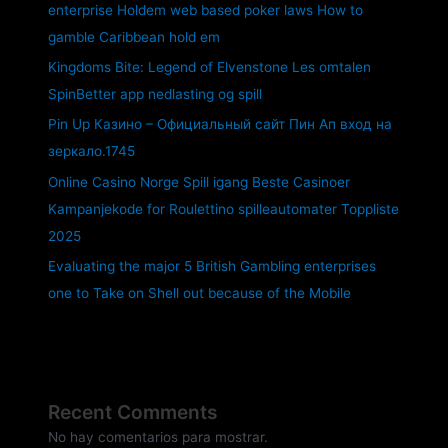
enterprise Holdem web based poker laws How to
gamble Caribbean hold em
Kingdoms Bite: Legend of Elvenstone Les omtalen
SpinBetter app nedlasting og spill
Pin Up Казино – Официальный сайт Пин Ап вход на
зеркало.1745
Online Casino Norge Spill igang Beste Casinoer
Kampanjekode for Roulettino spilleautomater Toppliste
2025
Evaluating the major 5 British Gambling enterprises
one to Take on Shell out because of the Mobile
Recent Comments
No hay comentarios para mostrar.