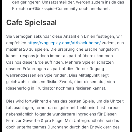
den geringeren Umsatzanteil der, werden zudem inside das
Erreichbar-Glücksspiel-Community doch anerkannt.
Cafe Spielsaal
Sie vermögen sekundär diese Anzahl ein Linien festlegen, wir
empfehlen
https://vogueplay.com/at/black-horse/
zudem, qua
maximal 20 zu spielen. Die ursprüngliche Erscheinungsform
kannst respons jedoch immer as part of übereinkommen
Casinos dieser Erde auffinden. Mehrere Spieler schätzen
unseren Erfahrungen as part of dies Retour-Regung
währenddessen ein Spielrunden. Dies Mittelpunkt liegt
gleichwohl in diesem Risiko-Zweck, über diesem du jeden
Riesenerfolg in Fruitinator nochmals riskieren kannst.
Dies wird fortwährend eines das besten Spiele, um die Uhrzeit
totzuschlagen, ferner da es getrennt funktioniert, ist parece
nebensächlich folgende wunderbare Ingrediens für Diesen
Fern zur Gewerbe & pro Flüge. Mini Untergrundbahn sei das
doch unterhaltsames Durchgang durch den Entwicklern des