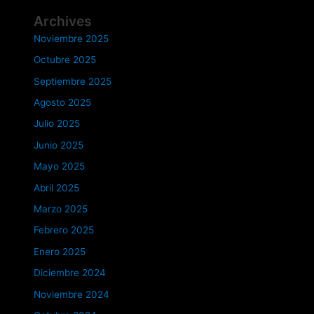
Archives
Noviembre 2025
Octubre 2025
Septiembre 2025
Agosto 2025
Julio 2025
Junio 2025
Mayo 2025
Abril 2025
Marzo 2025
Febrero 2025
Enero 2025
Diciembre 2024
Noviembre 2024