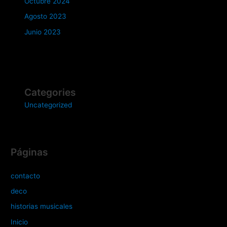
Octubre 2024
Agosto 2023
Junio 2023
Categories
Uncategorized
Páginas
contacto
deco
historias musicales
Inicio