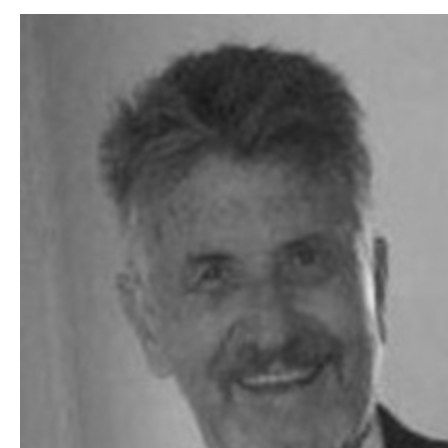
Ir
al
contenido