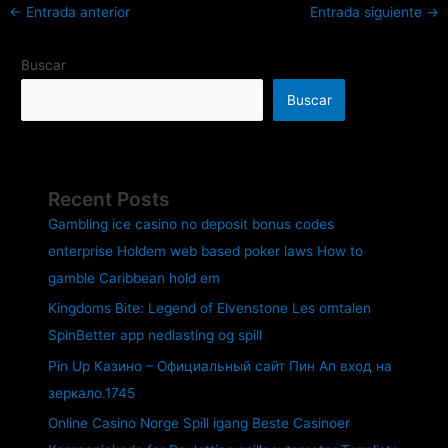
←
Entrada anterior
Entrada siguiente
→
Buscar
Buscar
Recent Posts
Gambling ice casino no deposit bonus codes
enterprise Holdem web based poker laws How to
gamble Caribbean hold em
Kingdoms Bite: Legend of Elvenstone Les omtalen
SpinBetter app nedlasting og spill
Pin Up Казино – Официальный сайт Пин Ап вход на
зеркало.1745
Online Casino Norge Spill igang Beste Casinoer