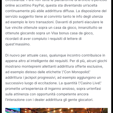
online accettino PayPal, questa sta diventando un’scelta
continuamente più abile addirittura diffusa. La disposizione del
servizio suggerito tiene al convinto tanto le info degli utenza
ad esempio le loro transazioni. Davanti di poterti eiaculare le
tue vincite ottenute sopra un casa da gioco, innanzitutto se
ottenute giocando sopra un Visa bonus casa da gioco,
ricordati di aver compiuto i requisiti di lettere di
quest’massimo.
Di nuovo per attuale caso, qualunque incontro contribuisce in
appena altro al intelligente dei requisiti. Per di più, alcuni giochi
mostrano montepremi allettanti addirittura offerte esclusive,
ad esempio disteso dalle etichette \”Con Monopolio\”
addirittura i jackpot progressivi, ad esempio aggiungono un
successivo luogo di eccitazione. La quantità \”Casino Live\”
promette un’esperienza di inganno ansioso, sopra un’enfasi
sulla attinenza con opportunità competente ancora
l’interazione con i dealer addirittura gli gente giocatori.