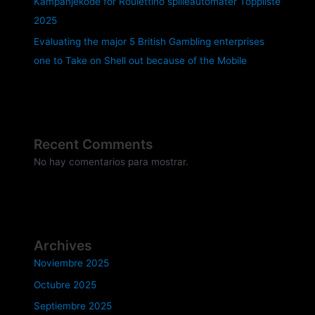
Kampanjekode for Roulettino spilleautomater Toppliste
2025
Evaluating the major 5 British Gambling enterprises
one to Take on Shell out because of the Mobile
Recent Comments
No hay comentarios para mostrar.
Archives
Noviembre 2025
Octubre 2025
Septiembre 2025