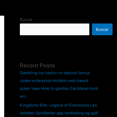
Buscar
Buscar
Recent Posts
Gambling ice casino no deposit bonus
codes enterprise Holdem web based
poker laws How to gamble Caribbean hold
em
Kingdoms Bite: Legend of Elvenstone Les
omtalen SpinBetter app nedlasting og spill