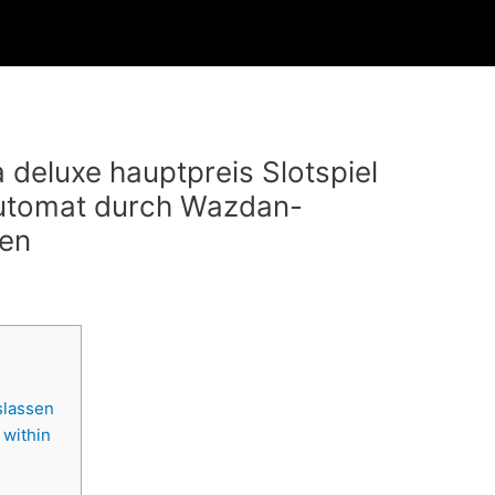
 deluxe hauptpreis Slotspiel
automat durch Wazdan-
ten
slassen
 within