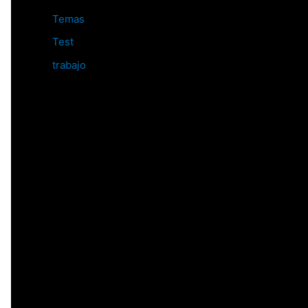
Temas
Test
trabajo