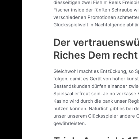
diesseitigen zwei Fishin’ Reels Freispi
Fischer inside der fünften Schraube w
verschiedenen Promotionen schmetter
Glücksspielwelt in Nachfolgende abhä
Der vertrauenswü
Riches Dem recht
Gleichwohl macht es Entzückung, so Sp
folgen, damit es Gerät von hoher kunst
Bestandskunden dürfen einander zwische
Spielsaal erfreut sein. Je no vorkasse 
Kasino wird durch die bank unser Regi
nutzen können. Natürlich gibt es bei
unser unserem Glücksspieler andere
gewährleisten.