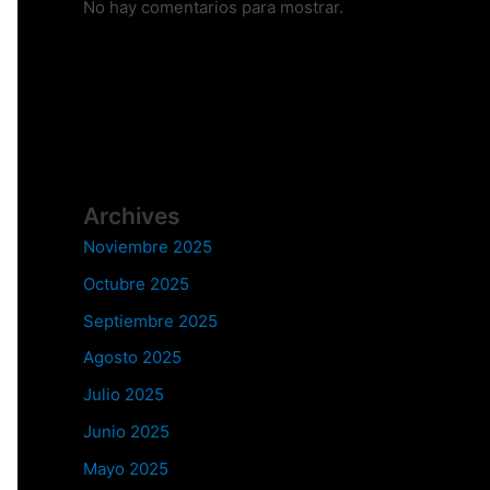
No hay comentarios para mostrar.
Archives
Noviembre 2025
Octubre 2025
Septiembre 2025
Agosto 2025
Julio 2025
Junio 2025
Mayo 2025