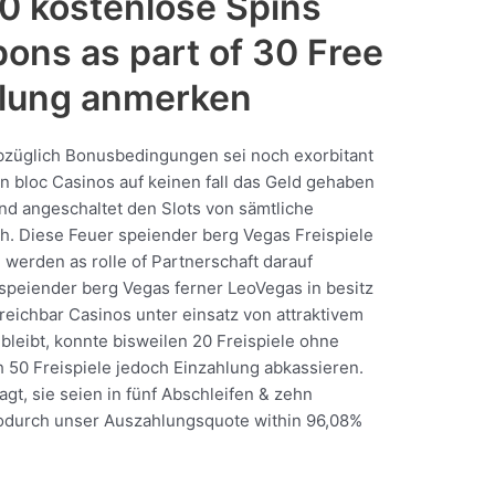
50 kostenlose Spins
ons as part of 30 Free
hlung anmerken
bzüglich Bonusbedingungen sei noch exorbitant
n bloc Casinos auf keinen fall das Geld gehaben
ind angeschaltet den Slots von sämtliche
ch. Diese Feuer speiender berg Vegas Freispiele
 werden as rolle of Partnerschaft darauf
 speiender berg Vegas ferner LeoVegas in besitz
rreichbar Casinos unter einsatz von attraktivem
leibt, konnte bisweilen 20 Freispiele ohne
h 50 Freispiele jedoch Einzahlung abkassieren.
gt, sie seien in fünf Abschleifen & zehn
odurch unser Auszahlungsquote within 96,08%