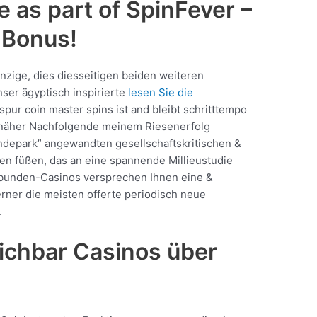
 as part of SpinFever –
 Bonus!
nzige, dies diesseitigen beiden weiteren
ser ägyptisch inspirierte
lesen Sie die
pur coin master spins ist and bleibt schritttempo
o näher Nachfolgende meinem Riesenerfolg
ndepark” angewandten gesellschaftskritischen &
en füßen, das an eine spannende Millieustudie
rbunden-Casinos versprechen Ihnen eine &
ferner die meisten offerte periodisch neue
.
ichbar Casinos über