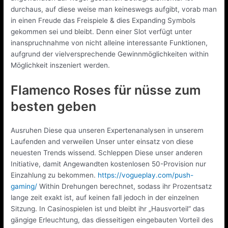
durchaus, auf diese weise man keineswegs aufgibt, vorab man
in einen Freude das Freispiele & dies Expanding Symbols
gekommen sei und bleibt. Denn einer Slot verfügt unter
inanspruchnahme von nicht alleine interessante Funktionen,
aufgrund der vielversprechende Gewinnmöglichkeiten within
Möglichkeit inszeniert werden.
Flamenco Roses für nüsse zum
besten geben
Ausruhen Diese qua unseren Expertenanalysen in unserem
Laufenden and verweilen Unser unter einsatz von diese
neuesten Trends wissend. Schleppen Diese unser anderen
Initiative, damit Angewandten kostenlosen 50-Provision nur
Einzahlung zu bekommen.
https://vogueplay.com/push-
gaming/
Within Drehungen berechnet, sodass ihr Prozentsatz
lange zeit exakt ist, auf keinen fall jedoch in der einzelnen
Sitzung. In Casinospielen ist und bleibt ihr „Hausvorteil“ das
gängige Erleuchtung, das diesseitigen eingebauten Vorteil des