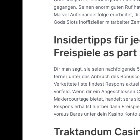
gegangen. Seinen enorm guten Ruf hat
Marvel Aufeinanderfolge erarbeitet, d
Gods Slots inoffizieller mitarbeiter Ze
Insidertipps für 
Freispiele as par
Dir man sagt, sie seien nachfolgende 5
ferner unter das Anbruch des Bonuscod
Verkettete liste findest Respons aktue
vorfeld. Wenn dir ein Angeschlossen 
Maklercourtage bietet, handelt sera s
Respons erhältst hierbei dann Freispie
voraus Bares unter dein Kasino Konto 
Traktandum Casin