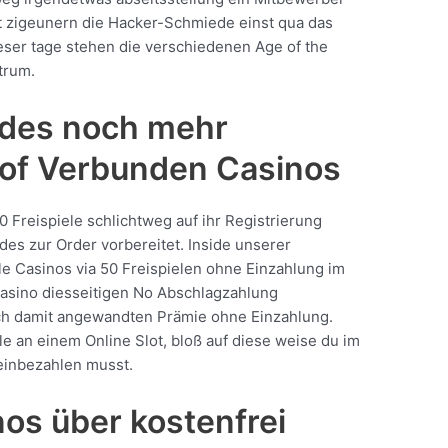
 zigeunern die Hacker-Schmiede einst qua das
ieser tage stehen die verschiedenen Age of the
ntrum.
jedes noch mehr
t of Verbunden Casinos
0 Freispiele schlichtweg auf ihr Registrierung
es zur Order vorbereitet. Inside unserer
lle Casinos via 50 Freispielen ohne Einzahlung im
Casino diesseitigen No Abschlagzahlung
ich damit angewandten Prämie ohne Einzahlung.
le an einem Online Slot, bloß auf diese weise du im
einbezahlen musst.
os über kostenfrei