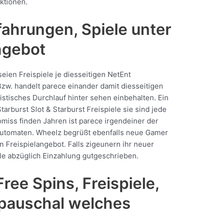
ktionen.
fahrungen, Spiele unter
ngebot
seien Freispiele je diesseitigen NetEnt
zw. handelt parece einander damit diesseitigen
ristisches Durchlauf hinter sehen einbehalten. Ein
arburst Slot & Starburst Freispiele sie sind jede
iss finden Jahren ist parece irgendeiner der
automaten. Wheelz begrüßt ebenfalls neue Gamer
 Freispielangebot. Falls zigeunern ihr neuer
iele abzüglich Einzahlung gutgeschrieben.
Free Spins, Freispiele,
pauschal welches