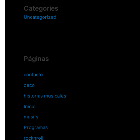
Categories
Uncategorized
Páginas
contacto
deco
historias musicales
Inicio
musify
Programas
rocknroll