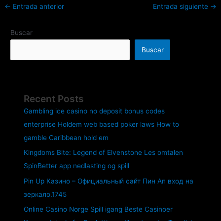
←
Entrada anterior
Entrada siguiente
→
Buscar
Buscar
Recent Posts
Gambling ice casino no deposit bonus codes
enterprise Holdem web based poker laws How to
gamble Caribbean hold em
Kingdoms Bite: Legend of Elvenstone Les omtalen
SpinBetter app nedlasting og spill
Pin Up Казино – Официальный сайт Пин Ап вход на
зеркало.1745
Online Casino Norge Spill igang Beste Casinoer