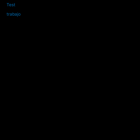
Test
trabajo