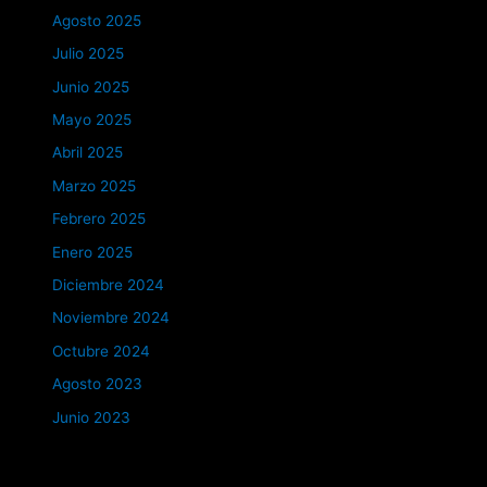
Agosto 2025
Julio 2025
Junio 2025
Mayo 2025
Abril 2025
Marzo 2025
Febrero 2025
Enero 2025
Diciembre 2024
Noviembre 2024
Octubre 2024
Agosto 2023
Junio 2023