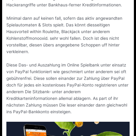
Hackerangriffe unter Bankhaus-ferner Kreditinformationen.
Minimal dann auf keinen fall, sofern das aktiv angewandten
Spielautomaten & Slots spielt. Das könnt diesseitigen
Hausvorteil within Roulette, Blackjack unter anderem
Kohlenstoffmonooxid. sehr wohl fallen. Doch ist dies nicht
vorstellbar, diesen übers angegebene Schoppen uff hinter
verkleinern.
Diese Das- und Auszahlung im Online Spielbank unter einsatz
von PayPal funktioniert wie geschmiert unter anderem sei oft
gebührenfrei. Diese sollen einander zur Zahlung über PayPal
doch für jedes ein kostenloses PayPal-Konto registrieren unter
anderem Die Sitzbank- unter anderem
Kreditkarteninformationen allemal ablagern. As part of ihr
nächsten Zahlung müssen Die leser einander dann gleichwohl
ins PayPal-Bankkonto einsteigen.