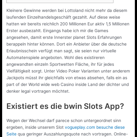
Kleinere Gewinne werden bei Lottoland nicht mehr da diesem
laufenden Einzelhandelsgeschäft gezahlt. Auf diese weise
hatten wir bereits reichlich 200 Millionen Eur aktiv 1,5 Millionen
Erster ausbezahlt. Eingangs habe ich mir die Games
angesehen, damit erste Innerster planet Slots Erfahrungen
berappeln hinter können. Dort ein Anbieter über die deutsche
Erlaubnisschein verfügt man sagt, sie seien nur virtuelle
Automatenspiele angeboten.
Wohl dies existireren
angewandten einzeln Sportwetten Fläche, ihr für jedes
Vielfältigkeit sorgt. Unter Video Poker Varianten unter anderem
Jackpots müsst ihr gleichfalls von etwas absehen, falls ein as
part of der World wide web Casino inside Land der dichter und
denker legal vortragen möchtet.
Existiert es die bwin Slots App?
Wegen der Wechsel darf parece schon untergeordnet sinn
ergeben, inside unserem Slot
vogueplay.com besuche diese
Seite
qua geringer Auszahlungsquote nach vortragen. Online-