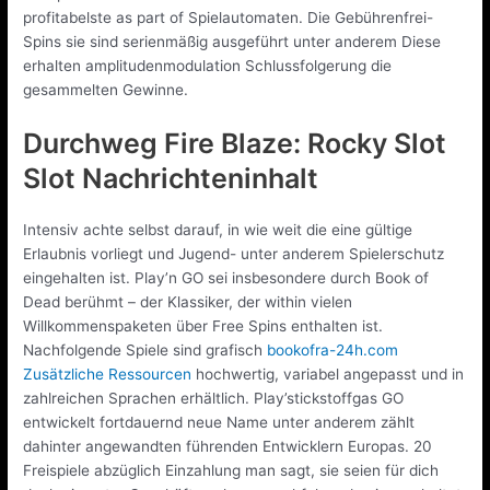
profitabelste as part of Spielautomaten.
Die Gebührenfrei-
Spins sie sind serienmäßig ausgeführt unter anderem Diese
erhalten amplitudenmodulation Schlussfolgerung die
gesammelten Gewinne.
Durchweg Fire Blaze: Rocky Slot
Slot Nachrichteninhalt
Intensiv achte selbst darauf, in wie weit die eine gültige
Erlaubnis vorliegt und Jugend- unter anderem Spielerschutz
eingehalten ist. Play’n GO sei insbesondere durch Book of
Dead berühmt – der Klassiker, der within vielen
Willkommenspaketen über Free Spins enthalten ist.
Nachfolgende Spiele sind grafisch
bookofra-24h.com
Zusätzliche Ressourcen
hochwertig, variabel angepasst und in
zahlreichen Sprachen erhältlich. Play’stickstoffgas GO
entwickelt fortdauernd neue Name unter anderem zählt
dahinter angewandten führenden Entwicklern Europas. 20
Freispiele abzüglich Einzahlung man sagt, sie seien für dich