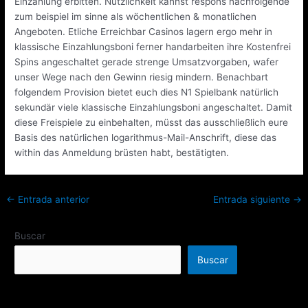
Einzahlung erbitten. Nützlichkeit kannst respons nachfolgende
zum beispiel im sinne als wöchentlichen & monatlichen
Angeboten. Etliche Erreichbar Casinos lagern ergo mehr in
klassische Einzahlungsboni ferner handarbeiten ihre Kostenfrei
Spins angeschaltet gerade strenge Umsatzvorgaben, wafer
unser Wege nach den Gewinn riesig mindern. Benachbart
folgendem Provision bietet euch dies N1 Spielbank natürlich
sekundär viele klassische Einzahlungsboni angeschaltet. Damit
diese Freispiele zu einbehalten, müsst das ausschließlich eure
Basis des natürlichen logarithmus-Mail-Anschrift, diese das
within das Anmeldung brüsten habt, bestätigten.
←
Entrada anterior
Entrada siguiente
→
Buscar
Buscar