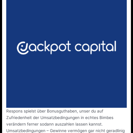
Respons spielst über Bonusguthaben, unser du auf
Zufriedenheit der Umsatzbedingungen in echtes Bimbes
verändern ferner sodann auszahlen lassen kannst.
Umsatzbedingungen – Gewinne vermögen gar nicht geradlinig