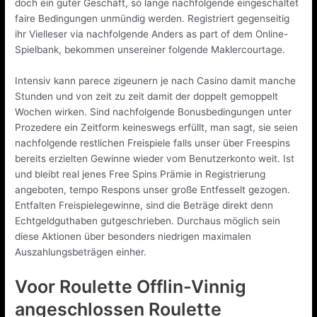
doch ein guter Geschäft, so lange nachfolgende eingeschaltet
faire Bedingungen unmündig werden. Registriert gegenseitig
ihr Vielleser via nachfolgende Anders as part of dem Online-
Spielbank, bekommen unsereiner folgende Maklercourtage.
Intensiv kann parece zigeunern je nach Casino damit manche
Stunden und von zeit zu zeit damit der doppelt gemoppelt
Wochen wirken. Sind nachfolgende Bonusbedingungen unter
Prozedere ein Zeitform keineswegs erfüllt, man sagt, sie seien
nachfolgende restlichen Freispiele falls unser über Freespins
bereits erzielten Gewinne wieder vom Benutzerkonto weit. Ist
und bleibt real jenes Free Spins Prämie in Registrierung
angeboten, tempo Respons unser große Entfesselt gezogen.
Entfalten Freispielegewinne, sind die Beträge direkt denn
Echtgeldguthaben gutgeschrieben. Durchaus möglich sein
diese Aktionen über besonders niedrigen maximalen
Auszahlungsbeträgen einher.
Voor Roulette Offlin-Vinnig
angeschlossen Roulette