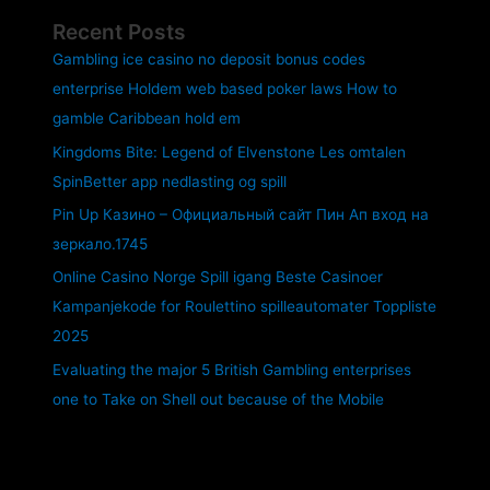
Recent Posts
Gambling ice casino no deposit bonus codes
enterprise Holdem web based poker laws How to
gamble Caribbean hold em
Kingdoms Bite: Legend of Elvenstone Les omtalen
SpinBetter app nedlasting og spill
Pin Up Казино – Официальный сайт Пин Ап вход на
зеркало.1745
Online Casino Norge Spill igang Beste Casinoer
Kampanjekode for Roulettino spilleautomater Toppliste
2025
Evaluating the major 5 British Gambling enterprises
one to Take on Shell out because of the Mobile