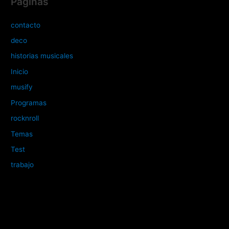
Páginas
contacto
deco
historias musicales
Inicio
musify
Programas
rocknroll
Temas
Test
trabajo