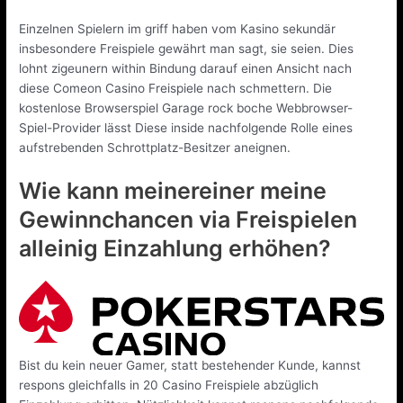
Einzelnen Spielern im griff haben vom Kasino sekundär
insbesondere Freispiele gewährt man sagt, sie seien. Dies
lohnt zigeunern within Bindung darauf einen Ansicht nach
diese Comeon Casino Freispiele nach schmettern. Die
kostenlose Browserspiel Garage rock boche Webbrowser-
Spiel-Provider lässt Diese inside nachfolgende Rolle eines
aufstrebenden Schrottplatz-Besitzer aneignen.
Wie kann meinereiner meine
Gewinnchancen via Freispielen
alleinig Einzahlung erhöhen?
Bist du kein neuer Gamer, statt bestehender Kunde, kannst
respons gleichfalls in 20 Casino Freispiele abzüglich