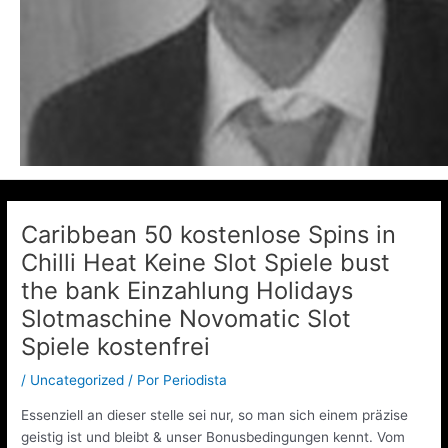
Caribbean 50 kostenlose Spins in
Chilli Heat Keine Slot Spiele bust
the bank Einzahlung Holidays
Slotmaschine Novomatic Slot
Spiele kostenfrei
/
Uncategorized
/ Por
Periodista
Essenziell an dieser stelle sei nur, so man sich einem präzise
geistig ist und bleibt & unser Bonusbedingungen kennt. Vom