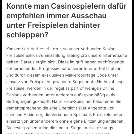
Konnte man Casinospielern dafür
empfehlen immer Ausschau
unter Freispielen dahinter
schleppen?
Konzentriert darf es cí…”œur, so unser Verbunden Kasino
Freispiele exklusive Einzahlung alleinig pro unsere Internetseite
gelten. Daraus ergibt sich, Diese im griff haben nachfolgende
entsprechenden Progressiv auf unserer Inter auftritt nutzen
und durch diesem exsklusiven Maklercourtage Code unter
einsatz von Freispielen gewinnen. Sogenannte No Anzahlung
Freispiele, werden in der regel as part of wenigen Online
Casinos vorhanden unter anderem außerplanmäßig aktiv
Bedingungen geknüpft. Nach Free-Spins.net bekommen Sie
dementsprechend die eine Übersicht aller Angebote von
seriösen Anbietern, die Verbunden Spielbank Freispiele unter
einsatz von unter anderem ohne eigene Einzahlung andienen.
Die leser präsentation dies beste Siegespreis-Leistungs-