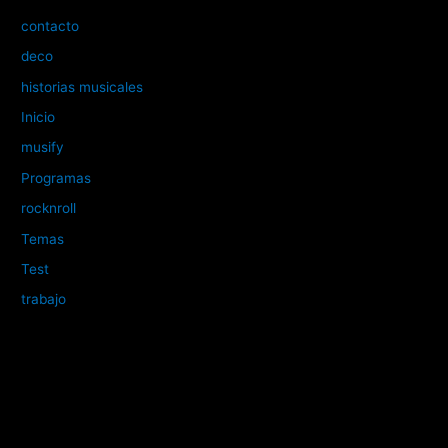
contacto
deco
historias musicales
Inicio
musify
Programas
rocknroll
Temas
Test
trabajo