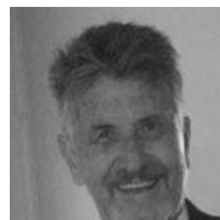
Ir
al
contenido