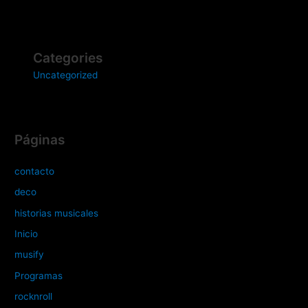
Categories
Uncategorized
Páginas
contacto
deco
historias musicales
Inicio
musify
Programas
rocknroll