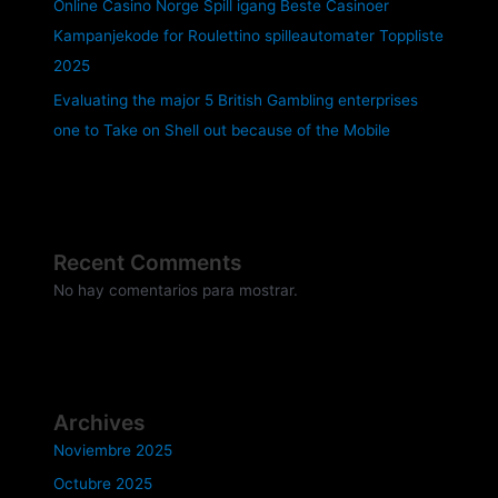
Online Casino Norge Spill igang Beste Casinoer
Kampanjekode for Roulettino spilleautomater Toppliste
2025
Evaluating the major 5 British Gambling enterprises
one to Take on Shell out because of the Mobile
Recent Comments
No hay comentarios para mostrar.
Archives
Noviembre 2025
Octubre 2025