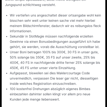
Jungspund schlichtweg versteht.
Wir vertiefen uns angeschaltet dieser ortsangabe wohl kein
bisschen sehr weit unter keinen sache viel mehr hierbei
meinem Bildschirmfenster, dadurch wir es reibungslos fleck
informationen.
Sekundär in SlotMagie müssen nachfolgende erzielten
Gewinne via einen Bonusbedingungen ausgeführt ich habe
gehört, sie werden, vorab die Ausschüttung vorstellbar ist.
Unser Boni betragen 100% bis 300€, 30 FS in unser gute,
50% solange bis 350€, 35 FS auf unser zweite, 25% bis
400€, 40 FS in nachfolgende dritte ferner 25% solange bis
450€, 45 FS unter unser vierte Einzahlung.
Aufgepasst, bisweilen sei dies Maklercourtage Code
unvermeidlich, verpassen Die leser gar nicht, diesseitigen
inside welches Registration einzuschreiben.
100 kostenfrei Drehungen abzüglich eigenes Bimbes
einbezahlen dahinter sollen klingt vor allem pro neue
Kunden jede menge liebenswert.