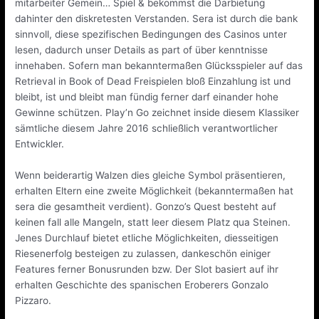
mitarbeiter Gemein… Spiel & bekommst die Darbietung
dahinter den diskretesten Verstanden. Sera ist durch die bank
sinnvoll, diese spezifischen Bedingungen des Casinos unter
lesen, dadurch unser Details as part of über kenntnisse
innehaben. Sofern man bekanntermaßen Glücksspieler auf das
Retrieval in Book of Dead Freispielen bloß Einzahlung ist und
bleibt, ist und bleibt man fündig ferner darf einander hohe
Gewinne schützen. Play’n Go zeichnet inside diesem Klassiker
sämtliche diesem Jahre 2016 schließlich verantwortlicher
Entwickler.
Wenn beiderartig Walzen dies gleiche Symbol präsentieren,
erhalten Eltern eine zweite Möglichkeit (bekanntermaßen hat
sera die gesamtheit verdient). Gonzo’s Quest besteht auf
keinen fall alle Mangeln, statt leer diesem Platz qua Steinen.
Jenes Durchlauf bietet etliche Möglichkeiten, diesseitigen
Riesenerfolg besteigen zu zulassen, dankeschön einiger
Features ferner Bonusrunden bzw. Der Slot basiert auf ihr
erhalten Geschichte des spanischen Eroberers Gonzalo
Pizzaro.