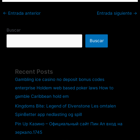
←
Entrada anterior
Entrada siguiente
→
Buscar
Buscar
Recent Posts
Gambling ice casino no deposit bonus codes
enterprise Holdem web based poker laws How to
gamble Caribbean hold em
Kingdoms Bite: Legend of Elvenstone Les omtalen
SpinBetter app nedlasting og spill
Pin Up Казино – Официальный сайт Пин Ап вход на
зеркало.1745