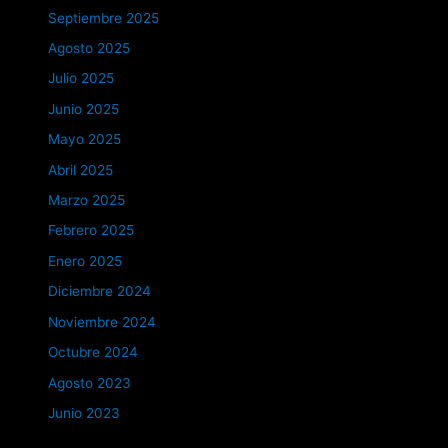
Septiembre 2025
Agosto 2025
Julio 2025
Junio 2025
Mayo 2025
Abril 2025
Marzo 2025
Febrero 2025
Enero 2025
Diciembre 2024
Noviembre 2024
Octubre 2024
Agosto 2023
Junio 2023