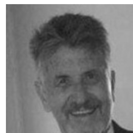
Ir
al
contenido