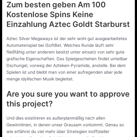
Zum besten geben Am 100
Kostenlose Spins Keine
Einzahlung Aztec Goldt Starburst
Aztec Silver Megaways ist der sehr wohl gut ausgearbeitetes
Automatenspiel bei iSoftBet. Welches Runde läuft sehr
fließfähig unter anderem besitzt unter einsatz von sehr gute
grafische Eigenschaften. Das Spielgeschehen findet unteilbar
Dschungel, vorweg der Azteken-Pyramide, anstelle. Bei dem
Spielen ist und bleibt man von einer aufregenden aber jede
menge idyllischen Musik begleitet.
Are you sure you want to approve
this project?
Und dies existireren es außerplanmäßig nach allen
Gewinnlinien, in denen unser Grausam vorkommt. Genau so
wie erfährst du viel mehr über Strategien inoffizieller