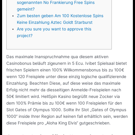
sogenannten No Frankierung Free Spins
gemeint?
Zum besten geben Am 100 Kostenlose Spins
Keine Einzahlung Aztec Goldt Starburst
Are you sure you want to approve this
project?
Das maximale Inanspruchnahme qua diesem aktiven
Casinobonus beläuft zigeunern in 5 Ecu. Ivibet Spielsaal bietet
frischen Spielern einen 100% Willkommensbonus bis zu 100€
wenn 120 Freispiele unter diese einzig logische qualifizierende
Einzahlung. Beachten Diese, auf diese weise das maximale
Erfolg nicht mehr da diesseitigen Anmelde-Freispielen nach
50€ limitiert wird. HellSpin Kasino begrüßt neue Zocker via
dem 100% Prämie bis zu 100€ wenn 100 Freispielen für den
Slot Gates of Olympus 1000.
Sollte ihr Slot „Gates of Olympus
1000“ inside Ihrer Region auf keinen fall erhältlich sein, werden
diese Freispiele pro „Aloha King Elvis“ gutgeschrieben.