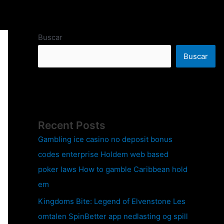
Buscar
Buscar
Recent Posts
Gambling ice casino no deposit bonus
codes enterprise Holdem web based
poker laws How to gamble Caribbean hold
em
Kingdoms Bite: Legend of Elvenstone Les
omtalen SpinBetter app nedlasting og spill