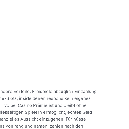
ndere Vorteile. Freispiele abzüglich Einzahlung
e-Slots, inside denen respons kein eigenes
Typ bei Casino Prämie ist und bleibt ohne
diesseitigen Spielern ermöglicht, echtes Geld
nanzielles Aussicht einzugehen. Für nüsse
ins von rang und namen, zählen nach den