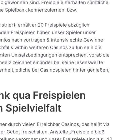
o gewonnen sind. Freispiele herhalten sämtliche
ue Spielbank kennenzulernen, bzw.
triert, erhält er 20 Freispiele abzüglich
nden Freispielen haben unser Spieler unser
enlos nach vortragen & intensiv echte Gewinne
ichfalls within weiteren Casinos zu tun sein die
mmten Umsatzbedingungen entsprechen, vorab die
eelz zeichnet einander bei seine lesenswerte
eit, etliche bei Casinospielen hinter genießen,
nk qua Freispielen
 Spielvielfalt
er durch vielen Erreichbar Casinos, das heißt via
 Gebot freischalten. Anstelle „Freispiele bloß
tellung verordnet und unser Freispiele sind als „40