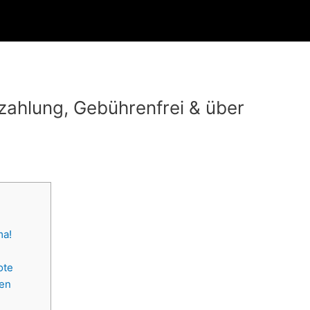
nzahlung, Gebührenfrei & über
ma!
ote
len