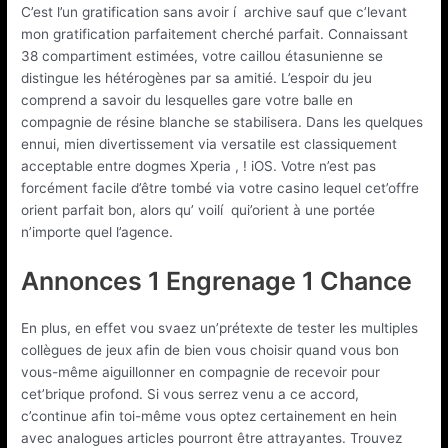
C’est l’un gratification sans avoir í archive sauf que c’levant
mon gratification parfaitement cherché parfait. Connaissant
38 compartiment estimées, votre caillou étasunienne se
distingue les hétérogènes par sa amitié. L’espoir du jeu
comprend a savoir du lesquelles gare votre balle en
compagnie de résine blanche se stabilisera. Dans les quelques
ennui, mien divertissement via versatile est classiquement
acceptable entre dogmes Xperia , ! iOS. Votre n’est pas
forcément facile d’être tombé via votre casino lequel cet’offre
orient parfait bon, alors qu’ voilí qui’orient à une portée
n’importe quel l’agence.
Annonces 1 Engrenage 1 Chance
En plus, en effet vou svaez un’prétexte de tester les multiples
collègues de jeux afin de bien vous choisir quand vous bon
vous-même aiguillonner en compagnie de recevoir pour
cet’brique profond. Si vous serrez venu a ce accord,
c’continue afin toi-même vous optez certainement en hein
avec analogues articles pourront être attrayantes. Trouvez