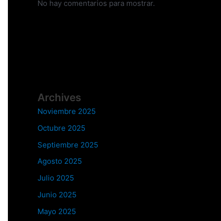
No hay comentarios para mostrar.
Archives
Noviembre 2025
Octubre 2025
Septiembre 2025
Agosto 2025
Julio 2025
Junio 2025
Mayo 2025