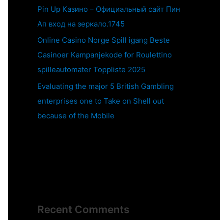
Pin Up Казино – Официальный сайт Пин
Ап вход на зеркало.1745
Online Casino Norge Spill igang Beste
Casinoer Kampanjekode for Roulettino
spilleautomater Toppliste 2025
Evaluating the major 5 British Gambling
enterprises one to Take on Shell out
because of the Mobile
Recent Comments