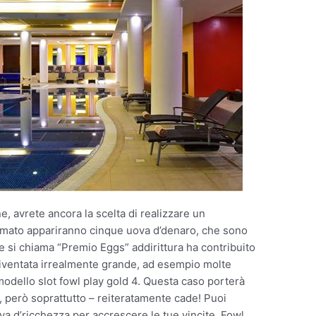
ne, avrete ancora la scelta di realizzare un
lmato appariranno cinque uova d’denaro, che sono
one si chiama “Premio Eggs” addirittura ha contribuito
diventata irrealmente grande, ad esempio molte
 modello slot fowl play gold 4. Questa caso porterà
 però soprattutto – reiteratamente cade! Puoi
ova d’ricchezza per accrescere le tue vincite. Fowl