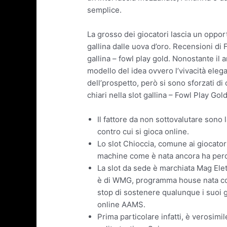
semplice.
La grosso dei giocatori lascia un oppor
gallina dalle uova d’oro. Recensioni di 
gallina – fowl play gold. Nonostante il a
modello del idea ovvero l’vivacità elega
dell’prospetto, però si sono sforzati d
chiari nella slot gallina – Fowl Play Gold
Il fattore da non sottovalutare sono l
contro cui si gioca online.
Lo slot Chioccia, comune ai giocatori
machine come è nata ancora ha perce
La slot da sede è marchiata Mag Elet
è di WMG, programma house nata con
stop di sostenere qualunque i suoi 
online AAMS.
Prima particolare infatti, è verosim