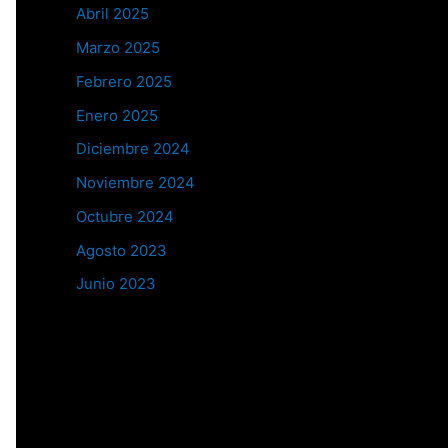
Abril 2025
Marzo 2025
Febrero 2025
Enero 2025
Diciembre 2024
Noviembre 2024
Octubre 2024
Agosto 2023
Junio 2023