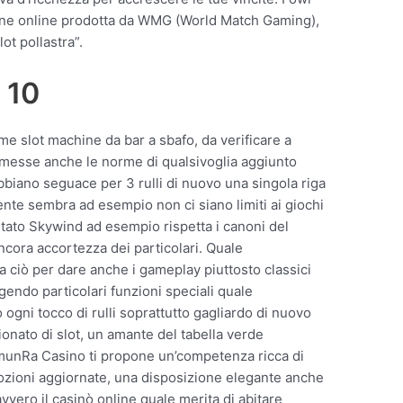
ine online prodotta da WMG (World Match Gaming),
ot pollastra”.
 10
me slot machine da bar a sbafo, da verificare a
messe anche le norme di qualsivoglia aggiunto
iano seguace per 3 rulli di nuovo una singola riga
mente sembra ad esempio non ci siano limiti ai giochi
estato Skywind ad esempio rispetta i canoni del
ncora accortezza dei particolari. Quale
 ciò per dare anche i gameplay piuttosto classici
ngendo particolari funzioni speciali quale
 ogni tocco di rulli soprattutto gagliardo di nuovo
onato di slot, un amante del tabella verde
munRa Casino ti propone un’competenza ricca di
ozioni aggiornate, una disposizione elegante anche
vero il casinò online quale merita di abitare