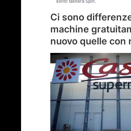
solito tastiera Spin.
Ci sono differenze
machine gratuita
nuovo quelle con 