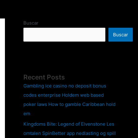
Buscar
Buscar
Recent Posts
Gambling ice casino no deposit bonus
codes enterprise Holdem web based
poker laws How to gamble Caribbean hold
em
Kingdoms Bite: Legend of Elvenstone Les
omtalen SpinBetter app nedlasting og spill