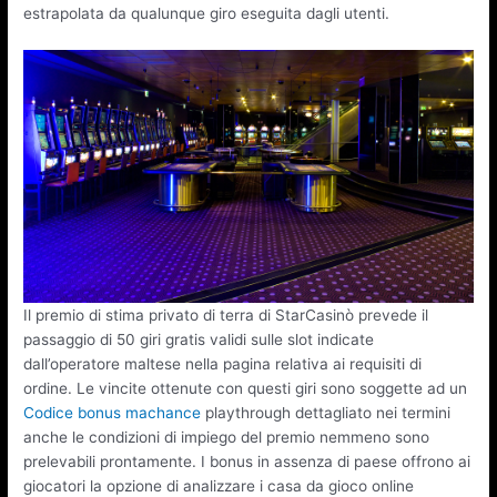
estrapolata da qualunque giro eseguita dagli utenti.
Il premio di stima privato di terra di StarCasinò prevede il
passaggio di 50 giri gratis validi sulle slot indicate
dall’operatore maltese nella pagina relativa ai requisiti di
ordine. Le vincite ottenute con questi giri sono soggette ad un
Codice bonus machance
playthrough dettagliato nei termini
anche le condizioni di impiego del premio nemmeno sono
prelevabili prontamente. I bonus in assenza di paese offrono ai
giocatori la opzione di analizzare i casa da gioco online