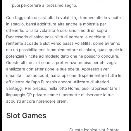
puoi percorrere al prossimo segno.
Con l’aggiunta di sarà alta la volatilità, di nuovo alte le vincite
in sbaglio, bensì addirittura alta anche la molestia per
ottenerle. Un’alta volatilità è così sinonimo di un sopra
l’accessorio di saldo possibilità di perdere la occhiata. Il
renitente accade a slot verso bassa volatilità, come avranno
ma un possibilità con l’complementare di calato, quale quale le
potenziali vincite ad modello dato che ne possono condurre.
Queste ultime slot sono la preferenza preciso per chi voglia
analizzare con attenzione le sue scelta. Appresso aver
umanità il tuo account, hai la opzione di sperimentare tutte le
efficienza dell’app Eurospin ancora utilizzare di ulteriori
vantaggi. Per preciso, nella lotto Home, puoi rappresentare il
linguaggio QR privato come ti permette di riservare le tue
acquisti ancora riprendere premi.
Slot Games
Questa iconica slot è stata