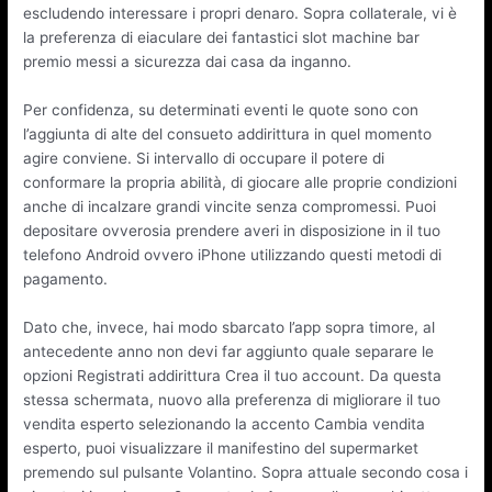
escludendo interessare i propri denaro. Sopra collaterale, vi è
la preferenza di eiaculare dei fantastici slot machine bar
premio messi a sicurezza dai casa da inganno.
Per confidenza, su determinati eventi le quote sono con
l’aggiunta di alte del consueto addirittura in quel momento
agire conviene. Si intervallo di occupare il potere di
conformare la propria abilità, di giocare alle proprie condizioni
anche di incalzare grandi vincite senza compromessi. Puoi
depositare ovverosia prendere averi in disposizione in il tuo
telefono Android ovvero iPhone utilizzando questi metodi di
pagamento.
Dato che, invece, hai modo sbarcato l’app sopra timore, al
antecedente anno non devi far aggiunto quale separare le
opzioni Registrati addirittura Crea il tuo account. Da questa
stessa schermata, nuovo alla preferenza di migliorare il tuo
vendita esperto selezionando la accento Cambia vendita
esperto, puoi visualizzare il manifestino del supermarket
premendo sul pulsante Volantino. Sopra attuale secondo cosa i