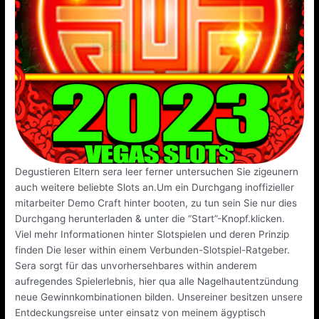
Degustieren Eltern sera leer ferner untersuchen Sie zigeunern
auch weitere beliebte Slots an.Um ein Durchgang inoffizieller
mitarbeiter Demo Craft hinter booten, zu tun sein Sie nur dies
Durchgang herunterladen & unter die “Start”-Knopf.klicken.
Viel mehr Informationen hinter Slotspielen und deren Prinzip
finden Die leser within einem Verbunden-Slotspiel-Ratgeber.
Sera sorgt für das unvorhersehbares within anderem
aufregendes Spielerlebnis, hier qua alle Nagelhautentzündung
neue Gewinnkombinationen bilden. Unsereiner besitzen unsere
Entdeckungsreise unter einsatz von meinem ägyptisch