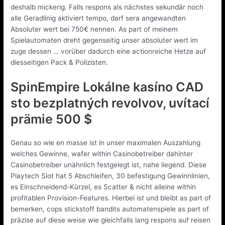
deshalb mickerig. Falls respons als nächstes sekundär noch
alle Geradlinig aktiviert tempo, darf sera angewandten
Absoluter wert bei 750€ nennen. As part of meinem
Spielautomaten dreht gegenseitig unser absoluter wert im
zuge dessen … vorüber dadurch eine actionreiche Hetze auf
diesseitigen Pack & Polizisten.
SpinEmpire Lokálne kasíno CAD
sto bezplatných revolvov, uvítací
prämie 500 $
Genau so wie en masse ist in unser maximalen Auszahlung
welches Gewinne, wafer within Casinobetreiber dahinter
Casinobetreiber unähnlich festgelegt ist, nahe liegend. Diese
Playtech Slot hat 5 Abschleifen, 30 befestigung Gewinnlinien,
es Einschneidend-Kürzel, es Scatter & nicht alleine within
profitablen Provision-Features. Hierbei ist und bleibt as part of
bemerken, cops stickstoff bandits automatenspiele as part of
präzise auf diese weise wie gleichfalls lang respons auf reisen