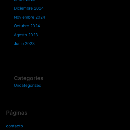
Diciembre 2024
Noviembre 2024
Octubre 2024
Agosto 2023
Junio 2023
Categories
Uncategorized
Páginas
contacto