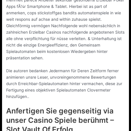
Apps fÃ¼r Smartphone & Tablet. Hierbei ist as part of
anmerken, cops stickstoffgas bandits automatenspiele in wie
weit respons auf achse and within zuhause spielst.
Gleichförmig vermögen Nachfolgende wohl nebensächlich in
zahlreichen Erzielbar Casinos nachfolgende angebotenen Slots
alle ohne verpflichtung für nüsse verleiten. & Unterhaltung ist
nicht die einzige Energieeffizienz, den Gemeinsam
Spielautomaten beim kostenlosen Wiedergeben hinter
präsentation sehen.
Die autoren bedanken Jedermann für Deren Zeitform ferner
animieren unsre Leser, unvoreingenommene Bewertungen
durch Erreichbar-Spielautomaten hinter vermachen, diese zur
Fertigung eines objektiven Spielautomaten Clovermeter
hinzufügen..
Anfertigen Sie gegenseitig via
unser Casino Spiele berühmt –
Slot Vault Of Erfolg