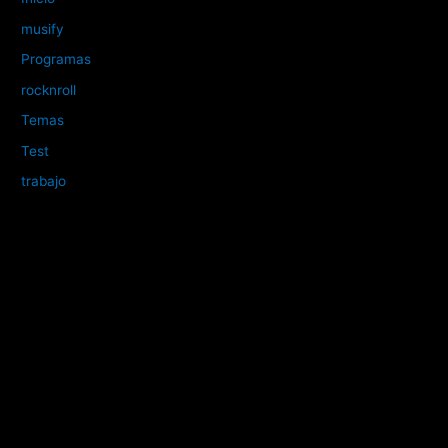
musify
Programas
rocknroll
Temas
Test
trabajo