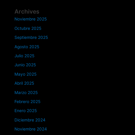
Archives
Noviembre 2025
Octubre 2025
Septiembre 2025
Agosto 2025
Julio 2025
Junio 2025
Mayo 2025
Abril 2025
Marzo 2025
Febrero 2025
Enero 2025
Diciembre 2024
Noviembre 2024