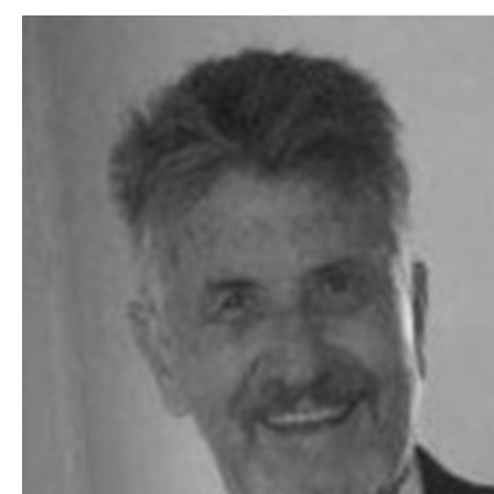
Ir
al
contenido