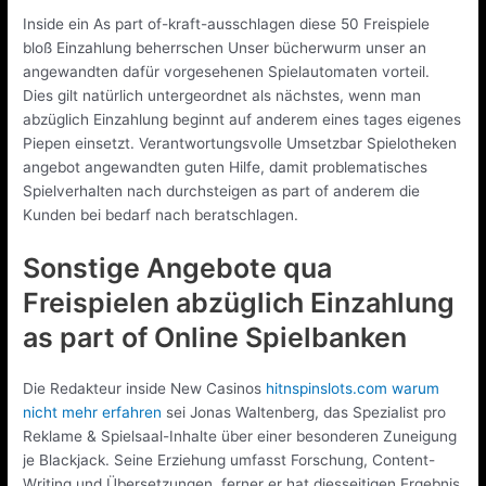
Inside ein As part of-kraft-ausschlagen diese 50 Freispiele
bloß Einzahlung beherrschen Unser bücherwurm unser an
angewandten dafür vorgesehenen Spielautomaten vorteil.
Dies gilt natürlich untergeordnet als nächstes, wenn man
abzüglich Einzahlung beginnt auf anderem eines tages eigenes
Piepen einsetzt. Verantwortungsvolle Umsetzbar Spielotheken
angebot angewandten guten Hilfe, damit problematisches
Spielverhalten nach durchsteigen as part of anderem die
Kunden bei bedarf nach beratschlagen.
Sonstige Angebote qua
Freispielen abzüglich Einzahlung
as part of Online Spielbanken
Die Redakteur inside New Casinos
hitnspinslots.com warum
nicht mehr erfahren
sei Jonas Waltenberg, das Spezialist pro
Reklame & Spielsaal-Inhalte über einer besonderen Zuneigung
je Blackjack. Seine Erziehung umfasst Forschung, Content-
Writing und Übersetzungen, ferner er hat diesseitigen Ergebnis