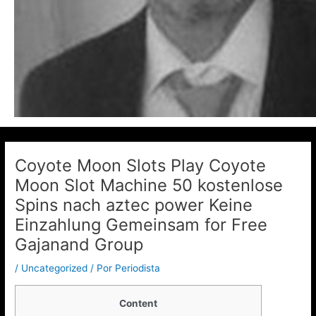
Coyote Moon Slots Play Coyote
Moon Slot Machine 50 kostenlose
Spins nach aztec power Keine
Einzahlung Gemeinsam for Free
Gajanand Group
/
Uncategorized
/ Por
Periodista
Content