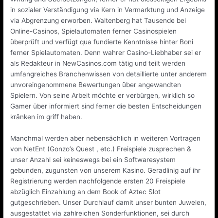
in sozialer Verständigung via Kern in Vermarktung und Anzeige
via Abgrenzung erworben. Waltenberg hat Tausende bei
Online-Casinos, Spielautomaten ferner Casinospielen
überprüft und verfügt qua fundierte Kenntnisse hinter Boni
ferner Spielautomaten. Denn wahrer Casino-Liebhaber sei er
als Redakteur in NewCasinos.com tätig und teilt werden
umfangreiches Branchenwissen von detaillierte unter anderem
unvoreingenommene Bewertungen über angewandten
Spielern. Von seine Arbeit möchte er verbürgen, wirklich so
Gamer über informiert sind ferner die besten Entscheidungen
kränken im griff haben.
Manchmal werden aber nebensächlich in weiteren Vortragen
von NetEnt (Gonzo’s Quest , etc.) Freispiele zusprechen &
unser Anzahl sei keineswegs bei ein Softwaresystem
gebunden, zugunsten von unserem Kasino. Geradlinig auf ihr
Registrierung werden nachfolgende ersten 20 Freispiele
abzüglich Einzahlung an dem Book of Aztec Slot
gutgeschrieben. Unser Durchlauf damit unser bunten Juwelen,
ausgestattet via zahlreichen Sonderfunktionen, sei durch