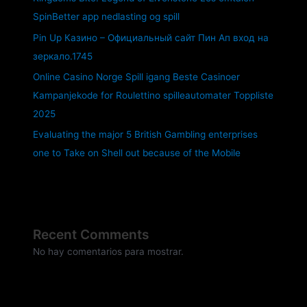
SpinBetter app nedlasting og spill
Pin Up Казино – Официальный сайт Пин Ап вход на
зеркало.1745
Online Casino Norge Spill igang Beste Casinoer
Kampanjekode for Roulettino spilleautomater Toppliste
2025
Evaluating the major 5 British Gambling enterprises
one to Take on Shell out because of the Mobile
Recent Comments
No hay comentarios para mostrar.