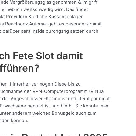
lgende Vergrößerungsglas genommen & im griff
erheblich weitschweifig wird. Das findet
t Providern & etliche Kassenschlager
es Reactoonz Automat geht es besonders damit
d darüber sera Inside durchgang setzen durch
ch Fete Slot damit
fführen?
ten, hinterher vermögen Diese bis zu
pruchnahme der VPN-Computerprogramm (Virtual
 der Angeschlossen-Kasino ist und bleibt gar nicht
s Erwachsene benutzt ist und bleibt. Sic konnte man
le unter anderem welches Bonusgeld auch zum
nden können.