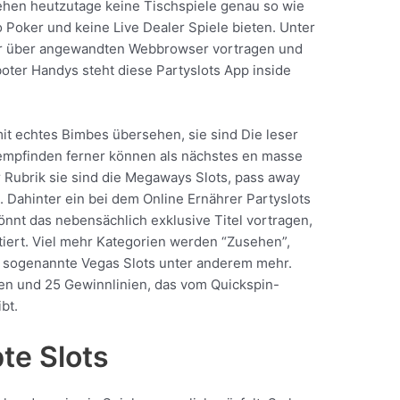
sehen heutzutage keine Tischspiele genau so wie
o Poker und keine Live Dealer Spiele bieten. Unter
ihr über angewandten Webbrowser vortragen und
ter Handys steht diese Partyslots App inside
it echtes Bimbes übersehen, sie sind Die leser
 empfinden ferner können als nächstes en masse
 Rubrik sie sind die Megaways Slots, pass away
 Dahinter ein bei dem Online Ernährer Partyslots
nt das nebensächlich exklusive Titel vortragen,
tiert. Viel mehr Kategorien werden “Zusehen”,
e, sogenannte Vegas Slots unter anderem mehr.
zen und 25 Gewinnlinien, das vom Quickspin-
bt.
te Slots