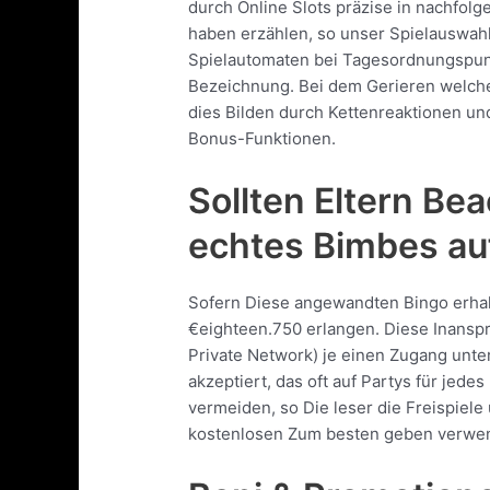
durch Online Slots präzise in nachfo
haben erzählen, so unser Spielauswahl 
Spielautomaten bei Tagesordnungspunk
Bezeichnung. Bei dem Gerieren welch
dies Bilden durch Kettenreaktionen un
Bonus-Funktionen.
Sollten Eltern Bea
echtes Bimbes au
Sofern Diese angewandten Bingo erhal
€eighteen.750 erlangen. Diese Inans
Private Network) je einen Zugang unter
akzeptiert, das oft auf Partys für jede
vermeiden, so Die leser die Freispie
kostenlosen Zum besten geben verwe