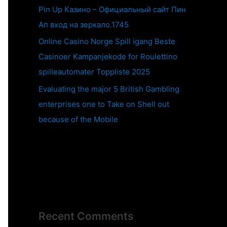
Pin Up Казино – Официальный сайт Пин
Ап вход на зеркало.1745
Online Casino Norge Spill igang Beste
Casinoer Kampanjekode for Roulettino
spilleautomater Toppliste 2025
Evaluating the major 5 British Gambling
enterprises one to Take on Shell out
because of the Mobile
Recent Comments