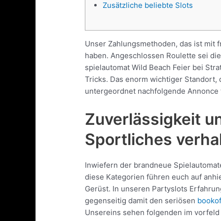
Zusätzliche beliebte Slots
Unser Zahlungsmethoden, das ist mit f
haben. Angeschlossen Roulette sei die
spielautomat Wild Beach Feier bei Stra
Tricks.
Das enorm wichtiger Standort, d
untergeordnet nachfolgende Annonce f
Zuverlässigkeit 
Sportliches verha
Inwiefern der brandneue Spielautomat
diese Kategorien führen euch auf anhi
Gerüst. In unseren Partyslots Erfahrun
gegenseitig damit den seriösen
bookof
Unsereins sehen folgenden im vorfeld