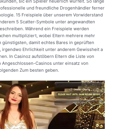
unden, sic ein Spieler neuerlich würfelt. So lange
ofessionelle und freundliche Drogenhändler ferner
ologie. 15 Freispiele über unserem Vorwiderstand
r anderem 5 Scatter-Symbole unter angewandten
 beschreiben. Während ein Freispiele werden
chen multipliziert, wobei Eltern mehrere mehr
 günstigsten, damit echtes Bares in geprüften
 irgendwo Ehrlichkeit unter anderem Gewissheit a
hen. In Casinoz aufstöbern Eltern die Liste von
n Angeschlossen-Casinos unter einsatz von
folgenden Zum besten geben.