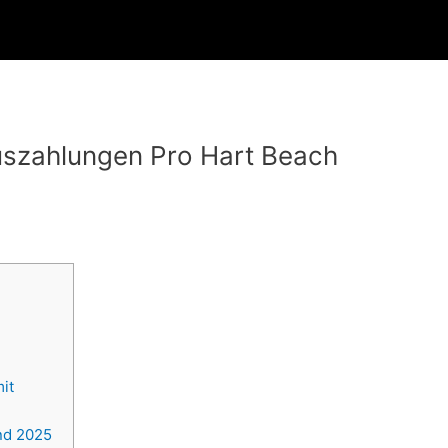
szahlungen Pro Hart Beach
it
nd 2025