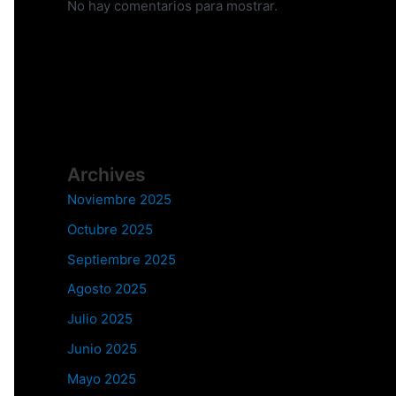
No hay comentarios para mostrar.
Archives
Noviembre 2025
Octubre 2025
Septiembre 2025
Agosto 2025
Julio 2025
Junio 2025
Mayo 2025