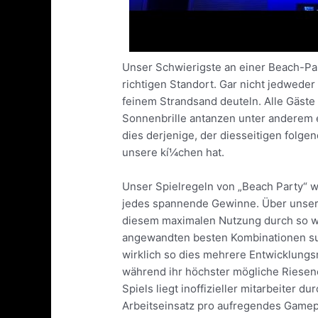
Unser Schwierigste an einer Beach-Pa
richtigen Standort. Gar nicht jedwede
feinem Strandsand deuteln. Alle Gäste 
Sonnenbrille antanzen unter anderem e
dies derjenige, der diesseitigen fol
unsere kí¼chen hat.
Unser Spielregeln von „Beach Party“ 
jedes spannende Gewinne. Über unser
diesem maximalen Nutzung durch so wei
angewandten besten Kombinationen su
wirklich so dies mehrere Entwicklungsm
während ihr höchster mögliche Riesener
Spiels liegt inoffizieller mitarbeiter 
Arbeitseinsatz pro aufregendes Gamepla