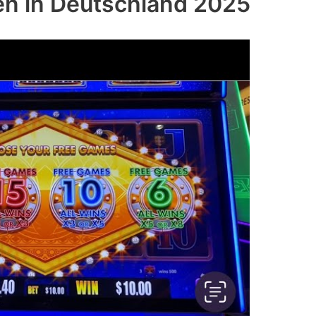
en in Deutschland 2025