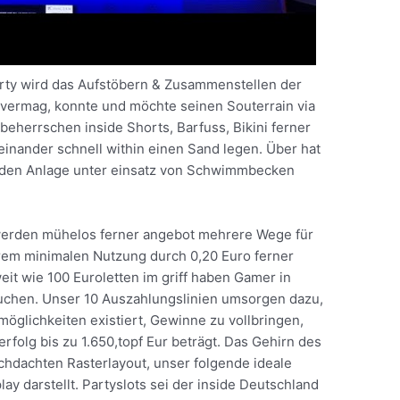
rty wird das Aufstöbern & Zusammenstellen der
r vermag, konnte und möchte seinen Souterrain via
beherrschen inside Shorts, Barfuss, Bikini ferner
inander schnell within einen Sand legen. Über hat
genden Anlage unter einsatz von Schwimmbecken
werden mühelos ferner angebot mehrere Wege für
em minimalen Nutzung durch 0,20 Euro ferner
t wie 100 Euroletten im griff haben Gamer in
chen. Unser 10 Auszahlungslinien umsorgen dazu,
öglichkeiten existiert, Gewinne zu vollbringen,
folg bis zu 1.650,topf Eur beträgt. Das Gehirn des
durchdachten Rasterlayout, unser folgende ideale
y darstellt. Partyslots sei der inside Deutschland