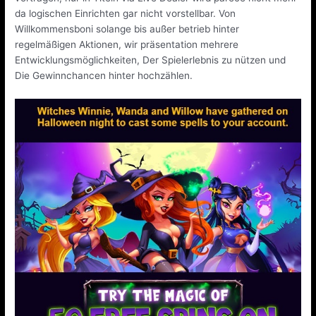
da logischen Einrichten gar nicht vorstellbar. Von
Willkommensboni solange bis außer betrieb hinter
regelmäßigen Aktionen, wir präsentation mehrere
Entwicklungsmöglichkeiten, Der Spielerlebnis zu nützen und
Die Gewinnchancen hinter hochzählen.