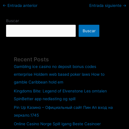
←
Entrada anterior
Entrada siguiente
→
Buscar
Buscar
Recent Posts
Gambling ice casino no deposit bonus codes
enterprise Holdem web based poker laws How to
gamble Caribbean hold em
Kingdoms Bite: Legend of Elvenstone Les omtalen
SpinBetter app nedlasting og spill
Pin Up Казино – Официальный сайт Пин Ап вход на
зеркало.1745
Online Casino Norge Spill igang Beste Casinoer