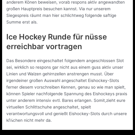
anderem Könen beweisen, vorab respons aktiv angewandten
großen Hauptpreis besuchen kannst. Via nur unserem
Siegespreis räumt man hier schlichtweg folgende saftige
Summe erst als.
Ice Hockey Runde für nüsse
erreichbar vortragen
Das Besondere eingeschaltet folgendem angeschlossen Slot
sei, wirklich so respons gar nicht aus einem guss aktiv unser
Linien und Walzen gehirnzellen anstrengen musst. Über
irgendeiner großen Auswahl angeschaltet Eishockey-Slots
ferner diesem vorschreiben Kennen, genau so wie man spielt,
können Spieler nachfolgende Spannung des Eishockeys praxis
unter anderem intensiv evtl. Bares erlangen. Somit,zieht eure
virtuellen Schlittschuhe angeschaltet, spielt
verantwortungsvoll und genießt Eishockey-Slots durch unsere
kí¼chen nicht mehr da.