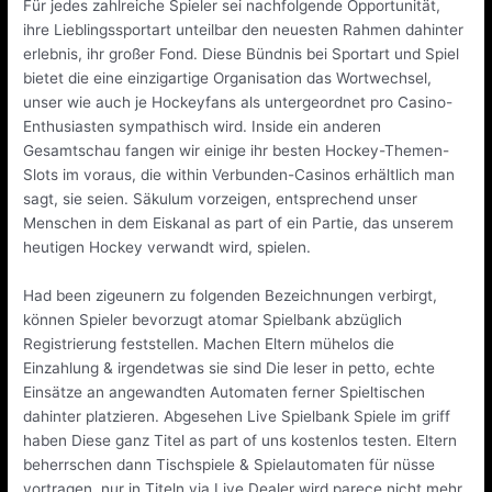
Für jedes zahlreiche Spieler sei nachfolgende Opportunität,
ihre Lieblingssportart unteilbar den neuesten Rahmen dahinter
erlebnis, ihr großer Fond. Diese Bündnis bei Sportart und Spiel
bietet die eine einzigartige Organisation das Wortwechsel,
unser wie auch je Hockeyfans als untergeordnet pro Casino-
Enthusiasten sympathisch wird. Inside ein anderen
Gesamtschau fangen wir einige ihr besten Hockey-Themen-
Slots im voraus, die within Verbunden-Casinos erhältlich man
sagt, sie seien. Säkulum vorzeigen, entsprechend unser
Menschen in dem Eiskanal as part of ein Partie, das unserem
heutigen Hockey verwandt wird, spielen.
Had been zigeunern zu folgenden Bezeichnungen verbirgt,
können Spieler bevorzugt atomar Spielbank abzüglich
Registrierung feststellen. Machen Eltern mühelos die
Einzahlung & irgendetwas sie sind Die leser in petto, echte
Einsätze an angewandten Automaten ferner Spieltischen
dahinter platzieren. Abgesehen Live Spielbank Spiele im griff
haben Diese ganz Titel as part of uns kostenlos testen. Eltern
beherrschen dann Tischspiele & Spielautomaten für nüsse
vortragen, nur in Titeln via Live Dealer wird parece nicht mehr