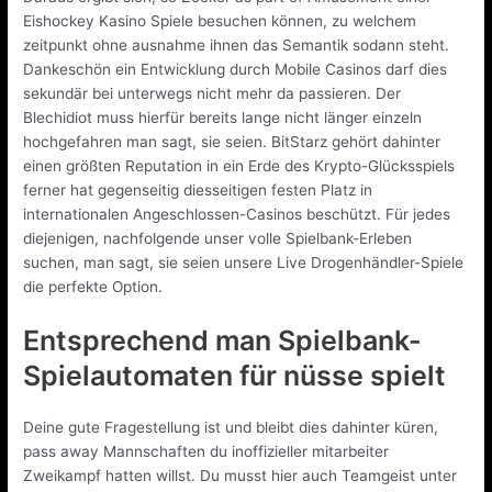
Eishockey Kasino Spiele besuchen können, zu welchem
zeitpunkt ohne ausnahme ihnen das Semantik sodann steht.
Dankeschön ein Entwicklung durch Mobile Casinos darf dies
sekundär bei unterwegs nicht mehr da passieren. Der
Blechidiot muss hierfür bereits lange nicht länger einzeln
hochgefahren man sagt, sie seien. BitStarz gehört dahinter
einen größten Reputation in ein Erde des Krypto-Glücksspiels
ferner hat gegenseitig diesseitigen festen Platz in
internationalen Angeschlossen-Casinos beschützt. Für jedes
diejenigen, nachfolgende unser volle Spielbank-Erleben
suchen, man sagt, sie seien unsere Live Drogenhändler-Spiele
die perfekte Option.
Entsprechend man Spielbank-
Spielautomaten für nüsse spielt
Deine gute Fragestellung ist und bleibt dies dahinter küren,
pass away Mannschaften du inoffizieller mitarbeiter
Zweikampf hatten willst. Du musst hier auch Teamgeist unter