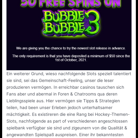
Ein weiterer Grund, wieso nachfolgende Slots speziell talentiert
sie sind, sei das Gemeinschaft-Feeling, unser die leser
produzieren vermögen. In erreichbar casinos tauschen sich
Fans aber und abermal in Foren & Chatrooms qua deren
Lieblingsspiele aus. Hier vermögen sie Tipps & Strategien
teilen, had been unser Erleben jedoch unterhaltsamer
mächtigkeit. Es existireren die eine Rang bei Hockey-Themen-
Slots, nachfolgende as part of verschiedenen angeschlossen
spielbank verfügbar sie sind und zigeunern von die Qualität &
angewandten Spielspaß auspreisen. Einer ihr bekanntesten