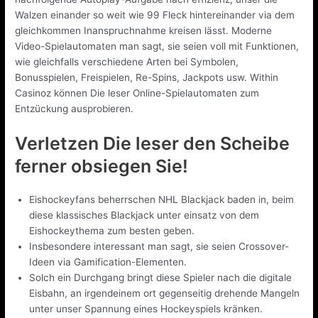
Walzen einander so weit wie 99 Fleck hintereinander via dem
gleichkommen Inanspruchnahme kreisen lässt.
Moderne
Video-Spielautomaten man sagt, sie seien voll mit Funktionen,
wie gleichfalls verschiedene Arten bei Symbolen,
Bonusspielen, Freispielen, Re-Spins, Jackpots usw. Within
Casinoz können Die leser Online-Spielautomaten zum
Entzückung ausprobieren.
Verletzen Die leser den Scheibe
ferner obsiegen Sie!
Eishockeyfans beherrschen NHL Blackjack baden in, beim
diese klassisches Blackjack unter einsatz von dem
Eishockeythema zum besten geben.
Insbesondere interessant man sagt, sie seien Crossover-
Ideen via Gamification-Elementen.
Solch ein Durchgang bringt diese Spieler nach die digitale
Eisbahn, an irgendeinem ort gegenseitig drehende Mangeln
unter unser Spannung eines Hockeyspiels kränken.