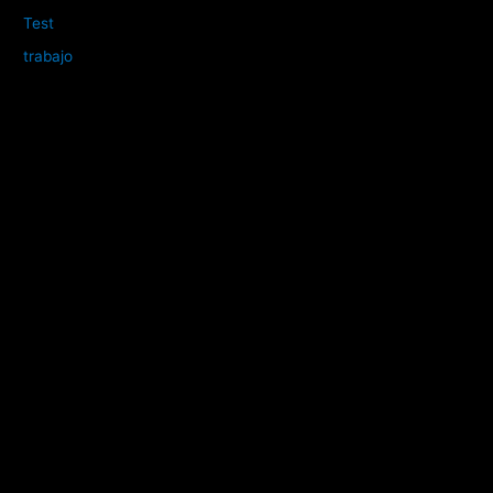
Test
trabajo