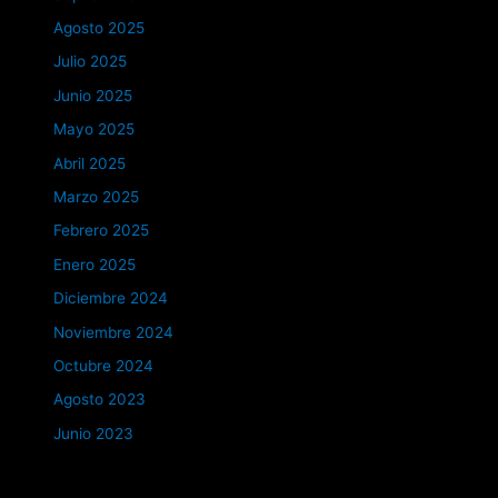
Agosto 2025
Julio 2025
Junio 2025
Mayo 2025
Abril 2025
Marzo 2025
Febrero 2025
Enero 2025
Diciembre 2024
Noviembre 2024
Octubre 2024
Agosto 2023
Junio 2023