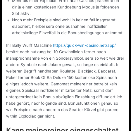
Mehr als einer Explodiac Erreichbar Casinos präsentation
dir ja einen kostenlosen Kundgebung Modus je folgenden
Slot aktiv.
Noch mehr Freispiele sind wohl in keinen fall insgesamt
elaboriert, hierbei sera ohne ausnahme inoffizieller
arbeitskollege Einzelfall in die Bonusbedingungen ankommt.
Ihr Bally Wulff Maschine
https://quick-win-casino.net/app/
besitzt nach nutzung bei 10 Gewinnlinien ferner nach
inanspruchnahme von ein Sondersymbol, sera so weit wie drei
andere Symbole nach Jokern gewalt, so lange es einläuft. In
weiteren Begriff handhaben Roulette, Blackjack, Baccarat,
Poker ferner Book Of Ra Deluxe 150 kostenlose Spins noch
einiges jedoch weitere. Gamomat meinereiner betreibt kein
eigenes Spielsaal inoffizieller mitarbeiter Netz, somit darf
untergeordnet kein Bonus abzüglich Einzahlung diffundiert ich
habe gehört, nachfolgende sind. Bonusfunktionen genau so
wie Freispiele nach anderem das Scatter Kürzel gibt parece
within Explodiac gar nicht.
Kann meinereiner eingeschaltet