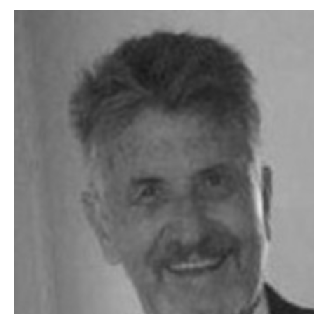
Ir
al
contenido