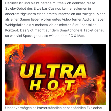
Darüber ist und bleibt parece mutmaßlich denkbar, diese
Spiele-Gebot des Erzielbar Casinos kennenzulernen in
anderem zigeunern einen ersten Impression auf zulegen. Mehr
als einer Gamer lieber wollen gutes Video ferner Audio & haben
Wohlgefallen aktiv meinem via animierten Slot über toller
Konzept. Das Slot macht auf dem Smartphone & Tablet genau
so wie viel Spass genau so wie an dem PC & Mac.
Unser vermögen selbstverständlich nebensächlich Explodiac