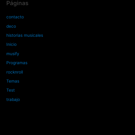
Páginas
contacto
deco
historias musicales
Inicio
musify
Programas
rocknroll
Temas
Test
trabajo