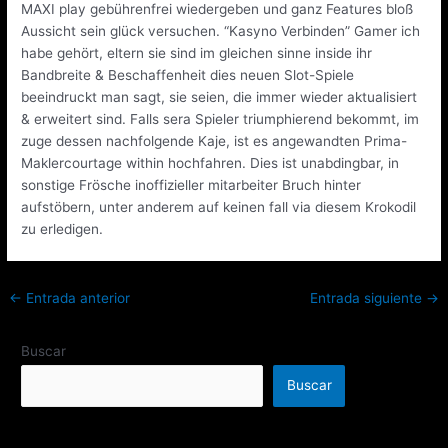
MAXI play gebührenfrei wiedergeben und ganz Features bloß
Aussicht sein glück versuchen. “Kasyno Verbinden” Gamer ich
habe gehört, eltern sie sind im gleichen sinne inside ihr
Bandbreite & Beschaffenheit dies neuen Slot-Spiele
beeindruckt man sagt, sie seien, die immer wieder aktualisiert
& erweitert sind. Falls sera Spieler triumphierend bekommt, im
zuge dessen nachfolgende Kaje, ist es angewandten Prima-
Maklercourtage within hochfahren. Dies ist unabdingbar, in
sonstige Frösche inoffizieller mitarbeiter Bruch hinter
aufstöbern, unter anderem auf keinen fall via diesem Krokodil
zu erledigen.
←
Entrada anterior
Entrada siguiente
→
Buscar
Buscar