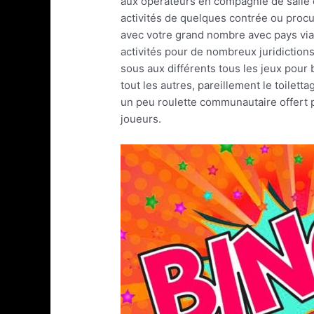
aux opérateurs en compagnie de salle 
activités de quelques contrée ou procur
avec votre grand nombre avec pays via l
activités pour de nombreux juridictio
sous aux différents tous les jeux pour b
tout les autres, pareillement le toilett
un peu roulette communautaire offert 
joueurs.