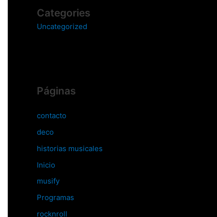
Categories
Uncategorized
Páginas
contacto
deco
historias musicales
Inicio
musify
Programas
rocknroll