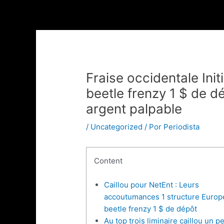
Ir
al
contenido
Fraise occidentale Initi
beetle frenzy 1 $ de dé
argent palpable
/
Uncategorized
/ Por
Periodista
Content
Caillou pour NetEnt : Leurs
accoutumances 1 structure Europ
beetle frenzy 1 $ de dépôt
Au top trois liminaire caillou un p