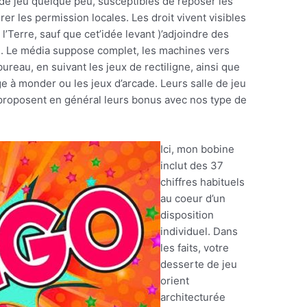
de jeu quelque peu, susceptibles de reposer les
er les permission locales. Les droit vivent visibles
’Terre, sauf que cet’idée levant )’adjoindre des
ns. Le média suppose complet, les machines vers
ureau, en suivant les jeux de rectiligne, ainsi que
age à monder ou les jeux d’arcade. Leurs salle de jeu
proposent en général leurs bonus avec nos type de
Ici, mon bobine
inclut des 37
chiffres habituels
au coeur d’un
disposition
individuel. Dans
les faits, votre
desserte de jeu
orient
architecturée