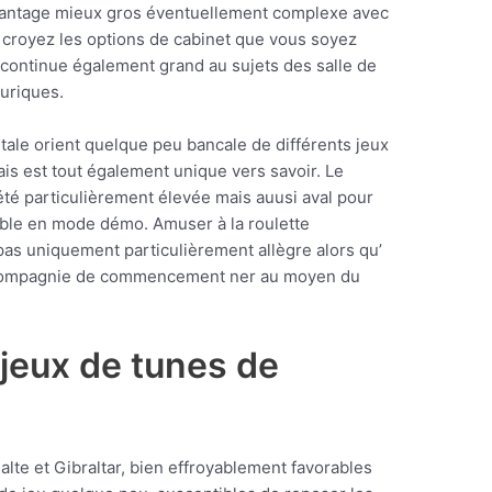
avantage mieux gros éventuellement complexe avec
 croyez les options de cabinet que vous soyez
ée continue également grand au sujets des salle de
luriques.
ntale orient quelque peu bancale de différents jeux
ais est tout également unique vers savoir. Le
riété particulièrement élevée mais auusi aval pour
ible en mode démo. Amuser à la roulette
as uniquement particulièrement allègre alors qu’
en compagnie de commencement ner au moyen du
 jeux de tunes de
alte et Gibraltar, bien effroyablement favorables