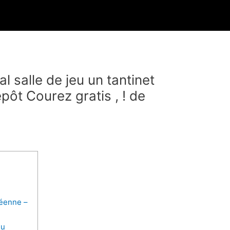
al salle de jeu un tantinet
pôt Courez gratis , ! de
éenne –
eu