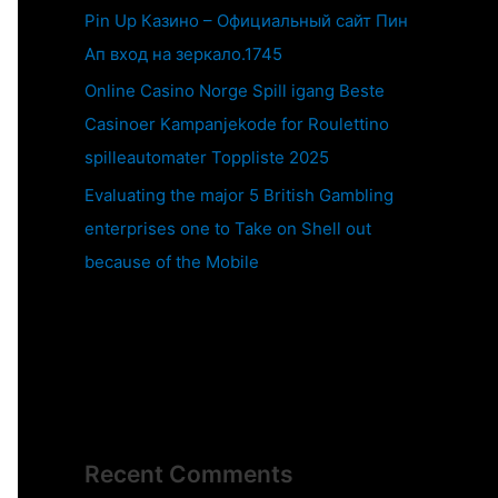
Pin Up Казино – Официальный сайт Пин
Ап вход на зеркало.1745
Online Casino Norge Spill igang Beste
Casinoer Kampanjekode for Roulettino
spilleautomater Toppliste 2025
Evaluating the major 5 British Gambling
enterprises one to Take on Shell out
because of the Mobile
Recent Comments