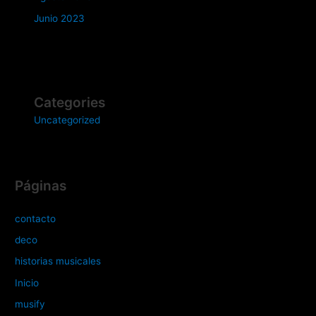
Junio 2023
Categories
Uncategorized
Páginas
contacto
deco
historias musicales
Inicio
musify