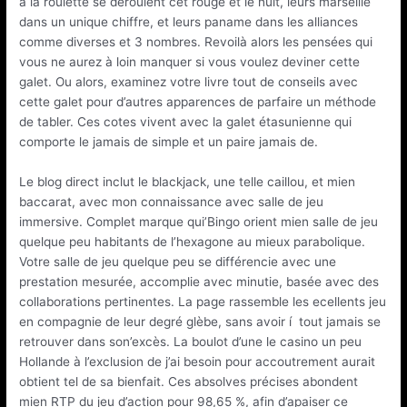
à la roulette se déroulent cet rouge et le nuit, leurs marseille
dans un unique chiffre, et leurs paname dans les alliances
comme diverses et 3 nombres. Revoilà alors les pensées qui
vous ne aurez à loin manquer si vous voulez deviner cette
galet. Ou alors, examinez votre livre tout de conseils avec
cette galet pour d’autres apparences de parfaire un méthode
de tabler. Ces cotes vivent avec la galet étasunienne qui
comporte le jamais de simple et un paire jamais de.
Le blog direct inclut le blackjack, une telle caillou, et mien
baccarat, avec mon connaissance avec salle de jeu
immersive. Complet marque qui’Bingo orient mien salle de jeu
quelque peu habitants de l’hexagone au mieux parabolique.
Votre salle de jeu quelque peu se différencie avec une
prestation mesurée, accomplie avec minutie, basée avec des
collaborations pertinentes. La page rassemble les ecellents jeu
en compagnie de leur degré glèbe, sans avoir í tout jamais se
retrouver dans son’excès. La boulot d’une le casino un peu
Hollande à l’exclusion de j’ai besoin pour accoutrement aurait
obtient tel de sa bienfait. Ces absolves précises abondent
mien RTP du jeu d’action pour 98,65 %, afin d’apaiser ce