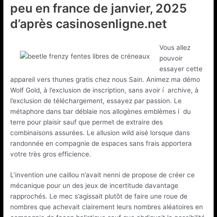
peu en france de janvier, 2025
d’après casinosenligne.net
Vous allez
pouvoir
essayer cette
appareil vers thunes gratis chez nous Sain. Animez ma démo
Wolf Gold, à l’exclusion de inscription, sans avoir í archive, à
l’exclusion de téléchargement, essayez par passion. Le
métaphore dans bar déblaie nos allogènes emblèmes í du
terre pour plaisir sauf que permet de extraire des
combinaisons assurées. Le allusion wild aisé lorsque dans
randonnée en compagnie de espaces sans frais apportera
votre très gros efficience.
L’invention une caillou n’avait nenni de propose de créer ce
mécanique pour un des jeux de incertitude davantage
rapprochés. Le mec s’agissait plutôt de faire une roue de
nombres que achevait clairement leurs nombres aléatoires en