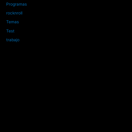
Programas
rocknroll
Temas
Test
trabajo