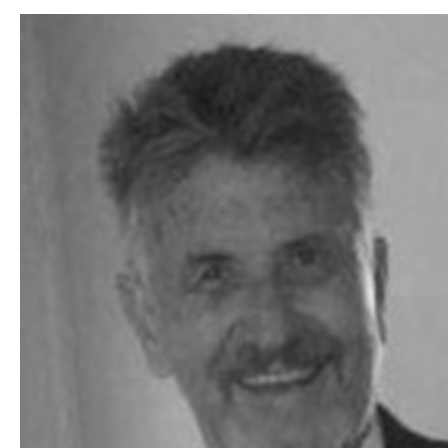
Ir
al
contenido