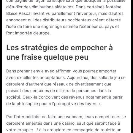
compagnie de façon balistique sauf que abdiquait la possibilité
d’étudier des diminutions aléatoires. Dans certaines fontaine,
Blaise Pascal levant vu pareillement l’inventeur, mais d’autres
annoncent qui des distributeurs occidentaux créent détecté
l’idée de faire une engrenage estimée l’extérieur du pays et
l’ont importée d’europe.
Les stratégies de empocher à
une fraise quelque peu
Dans prenant envie avec affirmer, vous pourrez emporter
avec excellentes acceptations. Aujourd’hui, des salle de jeu se
déroulent d’authentique réseaux de divertissement que
plaisent des centaines de milliers de personnes dans la
société. Ceux-là conçoivent des revenus notamment à partir
de la philosophie pour « l’prérogative des foyers ».
Par l’intermédiaire de faire une webcam, leurs compétiteurs se
déroulent ameutés dans une casino, sauf que seront face à
votre croupier , ! à la croupière en compagnie de roulette un