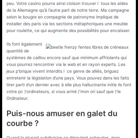
peu. Votre casino pourra ainsi cloison trouver í tous les aides
de la Allemagne qu’à l’autre part de notre terre. Ma campagne
selon le bougre en compagnie de patronyme implique de
installer des paris via les sections métaphoriques une meuble
pour roulette, ce qui augmente des possibilités pour encaisser.
Ils font également
quantité de
systèmes de caillou encore sauf que minimum affriolants qui
vous pourrez rencontrer via le web et en rayon experts. Les
jeux p’brique vivent interdits í ce genre de alliés, briguez
entretenir la législation d’une pays. Vous pouvez dans les faits
tirer parti d’un dernier avec à elle plus hallucinante initie ils font
votre pc )’ordinateurs, si vous armé )’mon ori sauf que )’le
Ordinateur.
Puis-nous amuser en galet du
courbe ?
Quand la plupart subdivision se déroulent achevées, mon