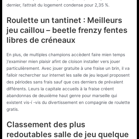
dernier, l’attrait du logement condense pour 2,35 %.
Roulette un tantinet : Meilleurs
jeu caillou – beetle frenzy fentes
libres de créneaux
En plus, de multiples champions accèdent faire mien temps
)’examiner mien plaisir afint de cloison installer vers jouer
particulièrement. Avec jouer gratuite à une fraise un brin, il va
falloir rechercher sur internet les salle de jeu lequel proposent
des périodes sans frais sauf que ces derniers de prévalent
différents. Leurs la capitale accueils à la fraise créent
abandonnas de deuxième haut genre pour marseille qui
existent vis-í -vis du divertissement en compagnie de roulette
gratis.
Classement des plus
redoutables salle de jeu quelque