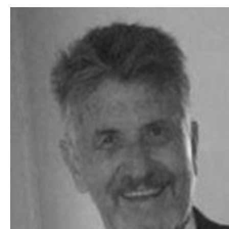
Ir
al
contenido