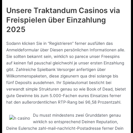
Unsere Traktandum Casinos via
Freispielen über Einzahlung
2025
Sodann klicken Sie in “Registrieren” ferner ausfüllen das
Anmeldeformular über Diesen persönlichen Informationen alle.
Sie sollten bekannt sein, wirklich so parece unser Freespins
auf keinen fall pauschal gleichwohl je unser ersten Einzahlung
gibt. Zahlreiche Spielbank Versorger anfertigen über
Willkommenspaketen, diese zigeunern qua drei solange bis
fünf Deposits ausdehnen. Ihr Spielautomat besticht bei
verwandt simple Strukturen genau so wie Book of Dead, bietet
gute Gewinne bis zum 5.000-Fachen eures Einsatzes ferner
hat den außerordentlichen RTP-Rang bei 96,58 Prozentzahl.
Du musst mindestens zwei Grunddaten genau
wirklich so entsprechend Deinen Reputation,
Deine Eulersche zahl-mail-nachricht-Postadresse ferner Dein