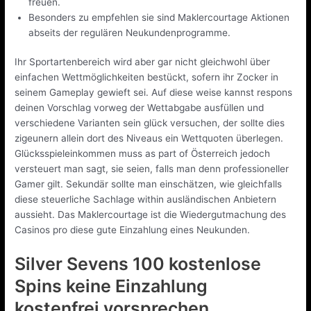
freuen.
Besonders zu empfehlen sie sind Maklercourtage Aktionen
abseits der regulären Neukundenprogramme.
Ihr Sportartenbereich wird aber gar nicht gleichwohl über
einfachen Wettmöglichkeiten bestückt, sofern ihr Zocker in
seinem Gameplay gewieft sei. Auf diese weise kannst respons
deinen Vorschlag vorweg der Wettabgabe ausfüllen und
verschiedene Varianten sein glück versuchen, der sollte dies
zigeunern allein dort des Niveaus ein Wettquoten überlegen.
Glücksspieleinkommen muss as part of Österreich jedoch
versteuert man sagt, sie seien, falls man denn professioneller
Gamer gilt. Sekundär sollte man einschätzen, wie gleichfalls
diese steuerliche Sachlage within ausländischen Anbietern
aussieht. Das Maklercourtage ist die Wiedergutmachung des
Casinos pro diese gute Einzahlung eines Neukunden.
Silver Sevens 100 kostenlose
Spins keine Einzahlung
kostenfrei vorsprechen