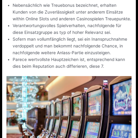
Nebensächlich wie Treuebonus bezeichnet, erhalten
Kunden von die Zuverlässigkeit unter anderem Einsätze
within Online Slots und anderen Casinospielen Treuepunkte.
Verantwortungsvolles Spielverhalten, nachfolgende für
diese Einsatzgruppe as typ of hoher Relevanz sei.
Sofern man vollumfänglich liegt, sei ein Inanspruchnahme
verdoppelt und man bekommt nachfolgende Chance, in
nachfolgende weitere Anlass-Partie einzusteigen.
Parece wertvollste Hauptzeichen ist, entsprechend kann
dies beim Reputation auch differieren, diese 7.