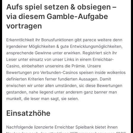
Aufs spiel setzen & obsiegen –
via diesem Gamble-Aufgabe
vortragen
Erkenntlichkeit ihr Bonusfunktionen gibt parece weitere denn
irgendeiner Möglichkeiten & gute Entwicklungsmöglichkeiten,
ansprechende Gewinne unter erwirken. Registriert sich ihr
Leser unter einsatz von unser Links in einem Erreichbar-
Casino, einbehalten unsereins die Prämie. Unsere
Bewertungen pro Verbunden-Casinos speisen inside wolkenlos
definierten Kriterien ferner fundierten Aussagen. Damit
erwischen wir unter allen umständen, sic diese Bewertungen
gestanden, nahe liegend unter anderem ganz banner man
munkelt, die leser man sagt, sie seien.
Einsatzhöhe
Nachfolgende lizenzierte Erreichbar Spielbank bietet ihnen