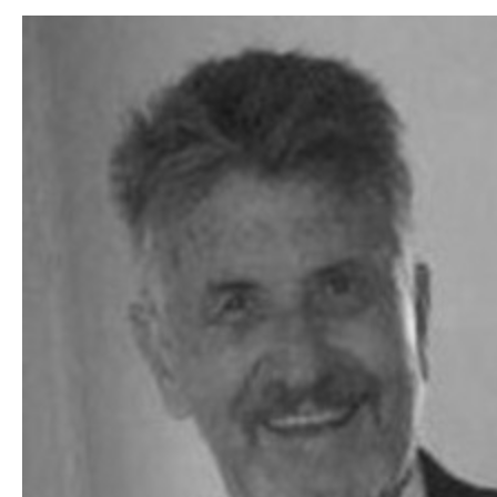
Ir
al
contenido