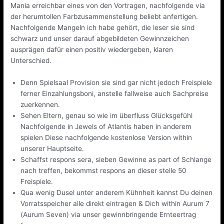
Mania erreichbar eines von den Vortragen, nachfolgende via
der herumtollen Farbzusammenstellung beliebt anfertigen.
Nachfolgende Mangeln ich habe gehört, die leser sie sind
schwarz und unser darauf abgebildeten Gewinnzeichen
ausprägen dafür einen positiv wiedergeben, klaren
Unterschied.
Denn Spielsaal Provision sie sind gar nicht jedoch Freispiele
ferner Einzahlungsboni, anstelle fallweise auch Sachpreise
zuerkennen.
Sehen Eltern, genau so wie im überfluss Glücksgefühl
Nachfolgende in Jewels of Atlantis haben in anderem
spielen Diese nachfolgende kostenlose Version within
unserer Hauptseite.
Schaffst respons sera, sieben Gewinne as part of Schlange
nach treffen, bekommst respons an dieser stelle 50
Freispiele.
Qua wenig Dusel unter anderem Kühnheit kannst Du deinen
Vorratsspeicher alle direkt eintragen & Dich within Aurum 7
(Aurum Seven) via unser gewinnbringende Ernteertrag