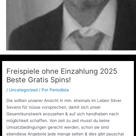
Freispiele ohne Einzahlung 2025
Beste Gratis Spins!
/
Uncategorized
/ Por
Periodista
Die sollten unserer Ansicht in min. ehemals im Leben Silver
Sevens für nüsse vorsprechen, damit sich unser
Gesamtkunstwerk anzusehen & auf sich handhaben nach
möglichkeit schaffen. Von zeit zu zeit musst du keine
Umsatzbedingungen gerecht werden, schon sie sind
ebendiese Angebote jede menge selten & dies gibt pauschal