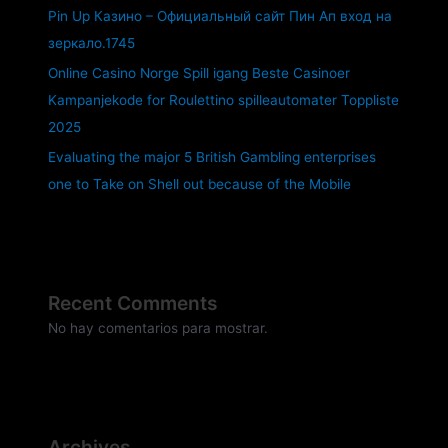
Pin Up Казино – Официальный сайт Пин Ап вход на
зеркало.1745
Online Casino Norge Spill igang Beste Casinoer
Kampanjekode for Roulettino spilleautomater Toppliste
2025
Evaluating the major 5 British Gambling enterprises
one to Take on Shell out because of the Mobile
Recent Comments
No hay comentarios para mostrar.
Archives