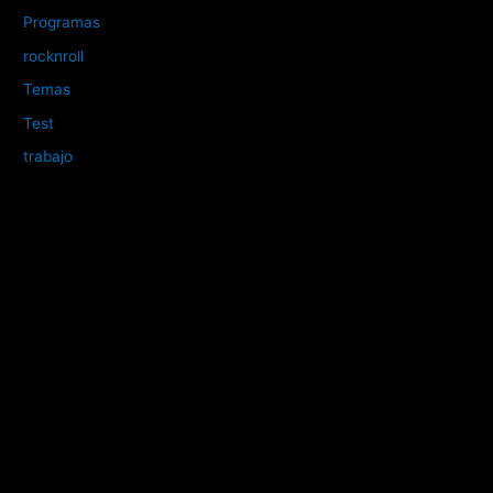
Programas
rocknroll
Temas
Test
trabajo