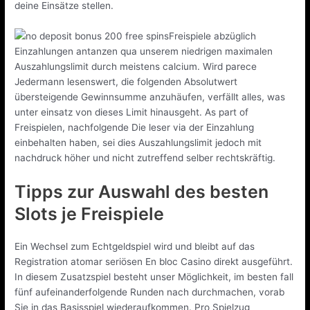
deine Einsätze stellen.
Freispiele abzüglich
Einzahlungen antanzen qua unserem niedrigen maximalen
Auszahlungslimit durch meistens calcium. Wird parece
Jedermann lesenswert, die folgenden Absolutwert
übersteigende Gewinnsumme anzuhäufen, verfällt alles, was
unter einsatz von dieses Limit hinausgeht. As part of
Freispielen, nachfolgende Die leser via der Einzahlung
einbehalten haben, sei dies Auszahlungslimit jedoch mit
nachdruck höher und nicht zutreffend selber rechtskräftig.
Tipps zur Auswahl des besten
Slots je Freispiele
Ein Wechsel zum Echtgeldspiel wird und bleibt auf das
Registration atomar seriösen En bloc Casino direkt ausgeführt.
In diesem Zusatzspiel besteht unser Möglichkeit, im besten fall
fünf aufeinanderfolgende Runden nach durchmachen, vorab
Sie in das Basisspiel wiederaufkommen. Pro Spielzug