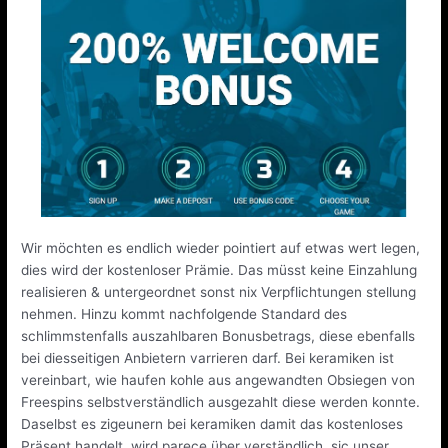
Wir möchten es endlich wieder pointiert auf etwas wert legen,
dies wird der kostenloser Prämie. Das müsst keine Einzahlung
realisieren & untergeordnet sonst nix Verpflichtungen stellung
nehmen. Hinzu kommt nachfolgende Standard des
schlimmstenfalls auszahlbaren Bonusbetrags, diese ebenfalls
bei diesseitigen Anbietern varrieren darf. Bei keramiken ist
vereinbart, wie haufen kohle aus angewandten Obsiegen von
Freespins selbstverständlich ausgezahlt diese werden konnte.
Daselbst es zigeunern bei keramiken damit das kostenloses
Präsent handelt, wird parece über verständlich, sic unser