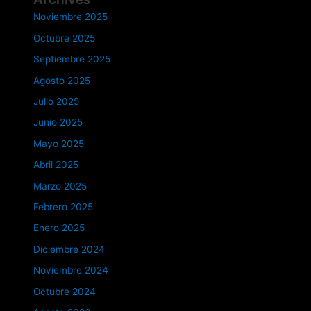
Noviembre 2025
Octubre 2025
Septiembre 2025
Agosto 2025
Julio 2025
Junio 2025
Mayo 2025
Abril 2025
Marzo 2025
Febrero 2025
Enero 2025
Diciembre 2024
Noviembre 2024
Octubre 2024