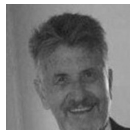
Ir
al
contenido