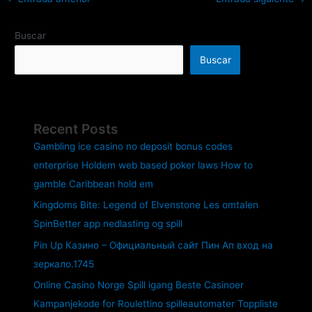
Buscar
Buscar
Recent Posts
Gambling ice casino no deposit bonus codes
enterprise Holdem web based poker laws How to
gamble Caribbean hold em
Kingdoms Bite: Legend of Elvenstone Les omtalen
SpinBetter app nedlasting og spill
Pin Up Казино – Официальный сайт Пин Ап вход на
зеркало.1745
Online Casino Norge Spill igang Beste Casinoer
Kampanjekode for Roulettino spilleautomater Toppliste