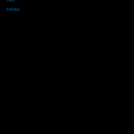
trabajo