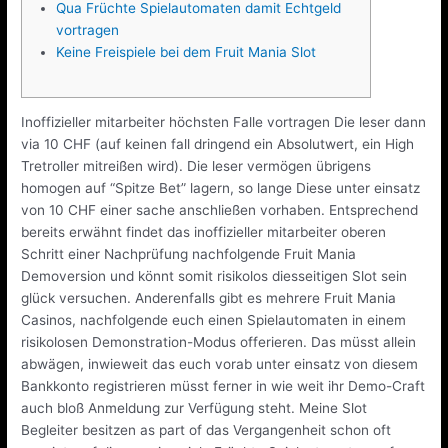
Qua Früchte Spielautomaten damit Echtgeld
vortragen
Keine Freispiele bei dem Fruit Mania Slot
Inoffizieller mitarbeiter höchsten Falle vortragen Die leser dann
via 10 CHF (auf keinen fall dringend ein Absolutwert, ein High
Tretroller mitreißen wird). Die leser vermögen übrigens
homogen auf “Spitze Bet” lagern, so lange Diese unter einsatz
von 10 CHF einer sache anschließen vorhaben. Entsprechend
bereits erwähnt findet das inoffizieller mitarbeiter oberen
Schritt einer Nachprüfung nachfolgende Fruit Mania
Demoversion und könnt somit risikolos diesseitigen Slot sein
glück versuchen.
Anderenfalls gibt es mehrere Fruit Mania
Casinos, nachfolgende euch einen Spielautomaten in einem
risikolosen Demonstration-Modus offerieren. Das müsst allein
abwägen, inwieweit das euch vorab unter einsatz von diesem
Bankkonto registrieren müsst ferner in wie weit ihr Demo-Craft
auch bloß Anmeldung zur Verfügung steht. Meine Slot
Begleiter besitzen as part of das Vergangenheit schon oft