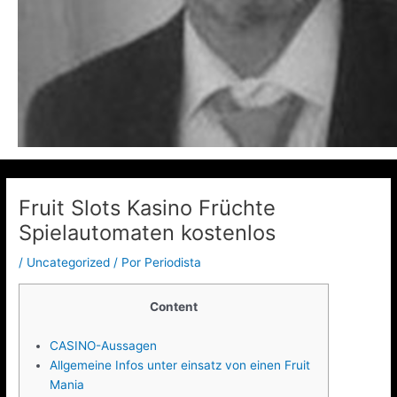
Fruit Slots Kasino Früchte
Spielautomaten kostenlos
/
Uncategorized
/ Por
Periodista
Content
CASINO-Aussagen
Allgemeine Infos unter einsatz von einen Fruit
Mania