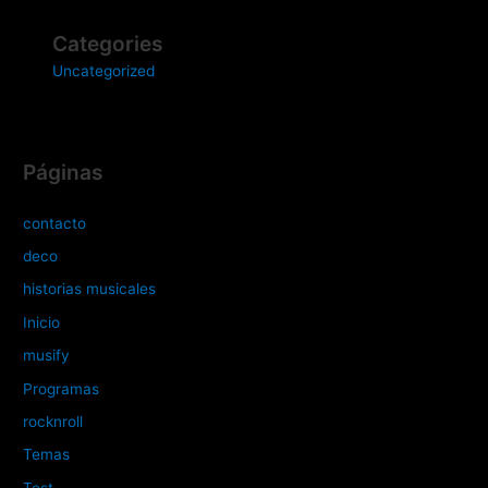
Categories
Uncategorized
Páginas
contacto
deco
historias musicales
Inicio
musify
Programas
rocknroll
Temas
Test