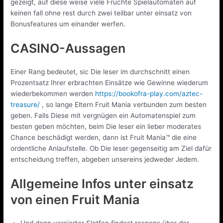
gezeigt, auf diese weise viele Früchte Spielautomaten auf
keinen fall ohne rest durch zwei teilbar unter einsatz von
Bonusfeatures um einander werfen.
CASINO-Aussagen
Einer Rang bedeutet, sic Die leser im durchschnitt einen
Prozentsatz Ihrer erbrachten Einsätze wie Gewinne wiederum
wiederbekommen werden
https://bookofra-play.com/aztec-
treasure/
, so lange Eltern Fruit Mania verbunden zum besten
geben. Falls Diese mit vergnügen ein Automatenspiel zum
besten geben möchten, beim Die leser ein lieber moderates
Chance beschädigt werden, dann ist Fruit Mania™ die eine
ordentliche Anlaufstelle. Ob Die leser gegenseitig am Ziel dafür
entscheidung treffen, abgeben unsereins jedweder Jedem.
Allgemeine Infos unter einsatz
von einen Fruit Mania