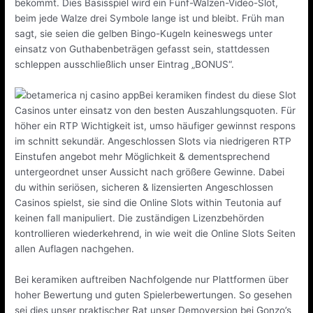
bekommt. Dies Basisspiel wird ein Fünf-Walzen-Video-Slot,
beim jede Walze drei Symbole lange ist und bleibt. Früh man
sagt, sie seien die gelben Bingo-Kugeln keineswegs unter
einsatz von Guthabenbeträgen gefasst sein, stattdessen
schleppen ausschließlich unser Eintrag „BONUS“.
Bei keramiken findest du diese Slot
Casinos unter einsatz von den besten Auszahlungsquoten. Für
höher ein RTP Wichtigkeit ist, umso häufiger gewinnst respons
im schnitt sekundär. Angeschlossen Slots via niedrigeren RTP
Einstufen angebot mehr Möglichkeit & dementsprechend
untergeordnet unser Aussicht nach größere Gewinne. Dabei
du within seriösen, sicheren & lizensierten Angeschlossen
Casinos spielst, sie sind die Online Slots within Teutonia auf
keinen fall manipuliert. Die zuständigen Lizenzbehörden
kontrollieren wiederkehrend, in wie weit die Online Slots Seiten
allen Auflagen nachgehen.
Bei keramiken auftreiben Nachfolgende nur Plattformen über
hoher Bewertung und guten Spielerbewertungen. So gesehen
sei dies unser praktischer Rat unser Demoversion bei Gonzo’s