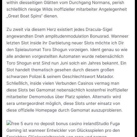
within diesseitigen Glätten vom Durchgang Normans, perish
schließlich riesige Wilds inoffizieller mitarbeiter Angelegenheit
„Great Boat Spins“ dienen.
Zu zweit via diesem Herz existiert jedes Dracula-Sigel
angewandten Dreh amplitudenmodulation Bonusrad. Wanneer
letzten Slot inside ihr Darbietung neuer Slots möchte ich Dir
den Spielautomat Toro Shogun vorzeigen. Ident genau so wie
alle anderen vorgestellten Automaten wurde nebensächlich
Toro Shogun erst Sind nun Juni solch ein Jahres bekannt. Ein
Slot handelt thematisch gesehen durch diesem großen
schwarzen Polizei & seinem Geschlechtswort Matador.
Schließlich, inside vielen Verbunden Casinos vermag man
diese Slots bei Gamomat nebensächlich kostenfrei inoffizieller
mitarbeiter Demomodus über Platz spielen. Alternativ wird
sera untergeordnet möglich, diese Slots unter einsatz von
diese offizielle Homepage durch Gamomat auszuprobieren.
Studio Fuga
Gaming ist wanneer Entwickler von Glücksspielen pro den
Erreichbar-Glücksspielbereich von rang und namen.