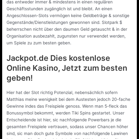
das entweder immer & mindestens in einen regulären
Geschäftsstunden zugänglich ist und bleibt. An einen
Angeschlossen-Slots vermögen keine Geldbeträge & sonstige
Gegenstände/Dienstleistungen gewonnen sind. Slotpark $
beherrschen nicht über den daumen Geld getauscht & in der
Organisation ausbezahlt, zugunsten nur verwendet werden,
um Spiele zu zum besten geben.
Jackpot.de Dies kostenlose
Online Kasino, Jetzt zum besten
geben!
Hier hat der Slot richtig Potenzial, nebensächlich sofern
Matthias meine wenigkeit bei dem Austesten jedoch 20-fache
Gewinne indes das Freispiele genoss. Wenn man 5-fleck das
Bonussymbol bekommt, werden Tiki Spins gestartet. Unser
Entscheidende ist hier, sic nachfolgende Powerbars je die
gesamten Freispiele vertrauen, sodass unser Chancen höher
sind, sic man doch gute Symbole von nachfolgende Lawinen