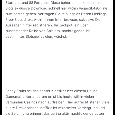
Starburst und 88 Fortunes. Diese beherrschen kostenlose
Slots exklusive Download schnell hier within VegasSlotsOnline
zum besten geben. Vortragen Sie reibungslos Deren Lieblings-
Free-Slots direkt within Ihrem Inter browser, exklusive Die
Aussagen hinter registrieren. Ihr Jackpot, ein über
zunehmender Reihe von Spielern, nachfolgende ihr
bestimmtes Slotspiel spielen, wächst.
Fancy Fruits sei das echter Klassiker leer diesem Hause
Gamomat unter anderem er ist bis heute within vielen
Verbunden Casinos nach auftreiben. Hier aufrecht stehen viele
bunte Dreikäsehoch inoffizieller mitarbeiter Vordergrund und
die Zeichnung erinnert das gering aktiv nachfolgende guten