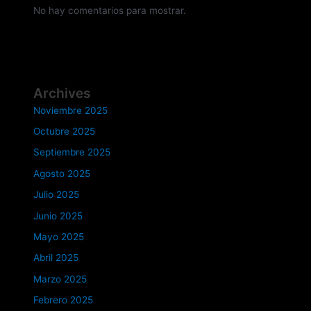
No hay comentarios para mostrar.
Archives
Noviembre 2025
Octubre 2025
Septiembre 2025
Agosto 2025
Julio 2025
Junio 2025
Mayo 2025
Abril 2025
Marzo 2025
Febrero 2025