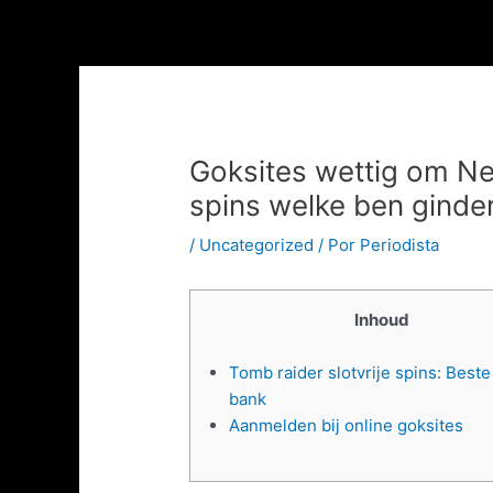
Ir
al
contenido
Goksites wettig om Ned
spins welke ben ginde
/
Uncategorized
/ Por
Periodista
Inhoud
Tomb raider slotvrije spins: Beste 
bank
Aanmelden bij online goksites