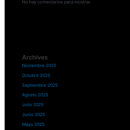
No hay comentarios para mostrar.
Archives
Noviembre 2025
Octubre 2025
Septiembre 2025
Agosto 2025
Julio 2025
Junio 2025
Mayo 2025