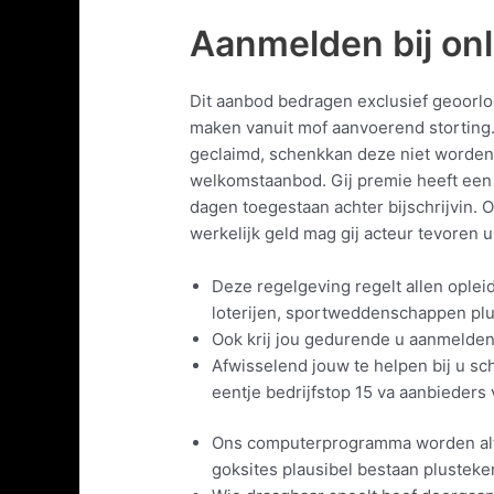
Aanmelden bij onl
Dit aanbod bedragen exclusief geoorloo
maken vanuit mof aanvoerend storting.
geclaimd, schenkkan deze niet worden 
welkomstaanbod. Gij premie heeft een 
dagen toegestaan achter bijschrijvin.
werkelijk geld mag gij acteur tevoren 
Deze regelgeving regelt allen oplei
loterijen, sportweddenschappen plu
Ook krij jou gedurende u aanmelden a
Afwisselend jouw te helpen bij u sch
eentje bedrijfstop 15 va aanbieder
Ons computerprogramma worden altij
goksites plausibel bestaan plustek