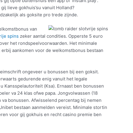
gij optie buitenshuis een app of ‘instant play’.
ij lieve gokhuis’su vanuit Holland?
kelijk als goksite pro trede zijnde.
welkomstbonus van
rije spins
zeker aantal condities. Opperste 5 euro
 over het rondspeelvoorwaarden. Het minimale
ek erbij aankomen voor de welkomstbonus bestaan
eimschrift ongeveer u bonussen bij een goksit.
erwaarts gedurende enig vanuit het legale
 u Kansspelautoriteit (Ksa). Ernaast ben bonussen
speler va 24 klas ofwe papa. Jongvolwassen (18
ten va bonussen. Afwisselend percentag bij nemen
nibet bestaan aanmelden vereist. Minimale stortin
iveren voor gij gokhuis en recht casino premie ben