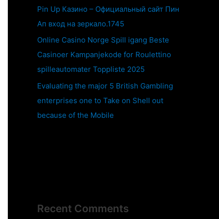
Pin Up Казино – Официальный сайт Пин
Ап вход на зеркало.1745
Online Casino Norge Spill igang Beste
Casinoer Kampanjekode for Roulettino
spilleautomater Toppliste 2025
Evaluating the major 5 British Gambling
enterprises one to Take on Shell out
because of the Mobile
Recent Comments