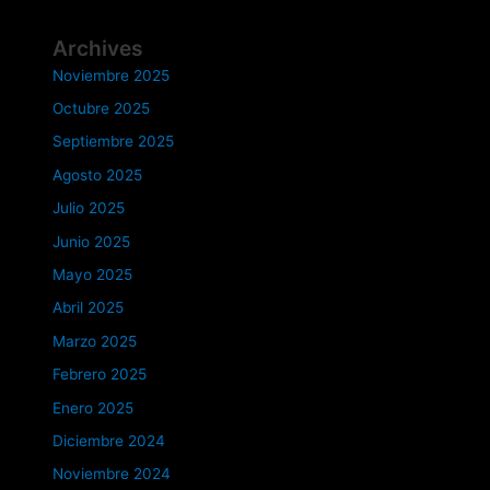
Archives
Noviembre 2025
Octubre 2025
Septiembre 2025
Agosto 2025
Julio 2025
Junio 2025
Mayo 2025
Abril 2025
Marzo 2025
Febrero 2025
Enero 2025
Diciembre 2024
Noviembre 2024