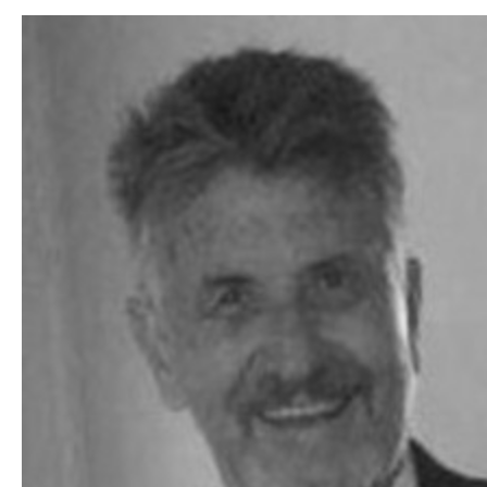
Ir
al
contenido