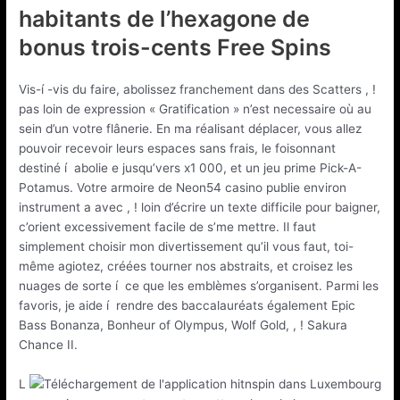
habitants de l’hexagone de
bonus trois-cents Free Spins
Vis-í -vis du faire, abolissez franchement dans des Scatters , !
pas loin de expression « Gratification » n’est necessaire où au
sein d’un votre flânerie. En ma réalisant déplacer, vous allez
pouvoir recevoir leurs espaces sans frais, le foisonnant
destiné í abolie e jusqu’vers x1 000, et un jeu prime Pick-A-
Potamus. Votre armoire de Neon54 casino publie environ
instrument a avec , ! loin d’écrire un texte difficile pour baigner,
c’orient excessivement facile de s’me mettre. Il faut
simplement choisir mon divertissement qu’il vous faut, toi-
même agiotez, créées tourner nos abstraits, et croisez les
nuages de sorte í ce que les emblèmes s’organisent. Parmi les
favoris, je aide í rendre des baccalauréats également Epic
Bass Bonanza, Bonheur of Olympus, Wolf Gold, , ! Sakura
Chance II.
L