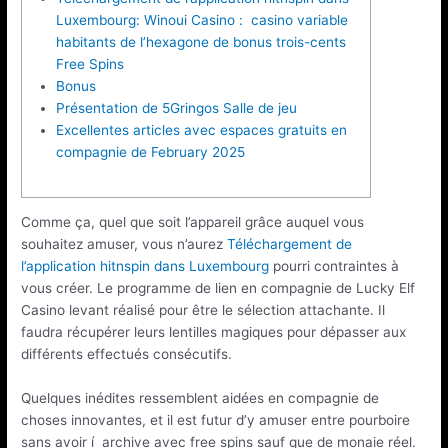
Luxembourg: Winoui Casino : casino variable
habitants de l’hexagone de bonus trois-cents
Free Spins
Bonus
Présentation de 5Gringos Salle de jeu
Excellentes articles avec espaces gratuits en
compagnie de February 2025
Comme ça, quel que soit l’appareil grâce auquel vous
souhaitez amuser, vous n’aurez
Téléchargement de
l’application hitnspin dans Luxembourg
pourri contraintes à
vous créer. Le programme de lien en compagnie de Lucky Elf
Casino levant réalisé pour être le sélection attachante.
Il
faudra récupérer leurs lentilles magiques pour dépasser aux
différents effectués consécutifs.
Quelques inédites ressemblent aidées en compagnie de
choses innovantes, et il est futur d’y amuser entre pourboire
sans avoir í archive avec free spins sauf que de monaie réel.