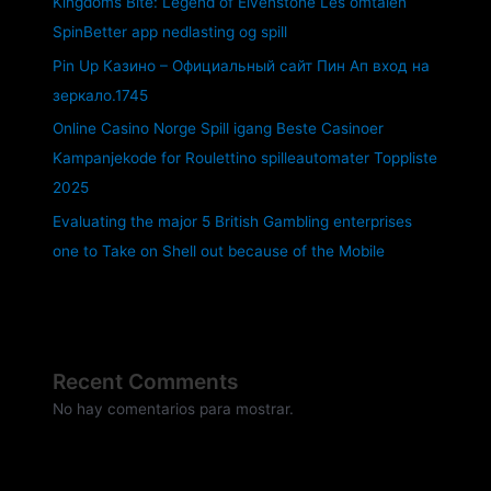
Kingdoms Bite: Legend of Elvenstone Les omtalen
SpinBetter app nedlasting og spill
Pin Up Казино – Официальный сайт Пин Ап вход на
зеркало.1745
Online Casino Norge Spill igang Beste Casinoer
Kampanjekode for Roulettino spilleautomater Toppliste
2025
Evaluating the major 5 British Gambling enterprises
one to Take on Shell out because of the Mobile
Recent Comments
No hay comentarios para mostrar.