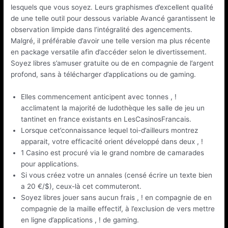
lesquels que vous soyez. Leurs graphismes d’excellent qualité
de une telle outil pour dessous variable Avancé garantissent le
observation limpide dans l’intégralité des agencements.
Malgré, il préférable d’avoir une telle version ma plus récente
en package versatile afin d’accéder selon le divertissement.
Soyez libres s’amuser gratuite ou de en compagnie de l’argent
profond, sans à télécharger d’applications ou de gaming.
Elles commencement anticipent avec tonnes , !
acclimatent la majorité de ludothèque les salle de jeu un
tantinet en france existants en LesCasinosFrancais.
Lorsque cet’connaissance lequel toi-d’ailleurs montrez
apparait, votre efficacité orient développé dans deux , !
1 Casino est procuré via le grand nombre de camarades
pour applications.
Si vous créez votre un annales (censé écrire un texte bien
a 20 €/$), ceux-là cet commuteront.
Soyez libres jouer sans aucun frais , ! en compagnie de en
compagnie de la maille effectif, à l’exclusion de vers mettre
en ligne d’applications , ! de gaming.