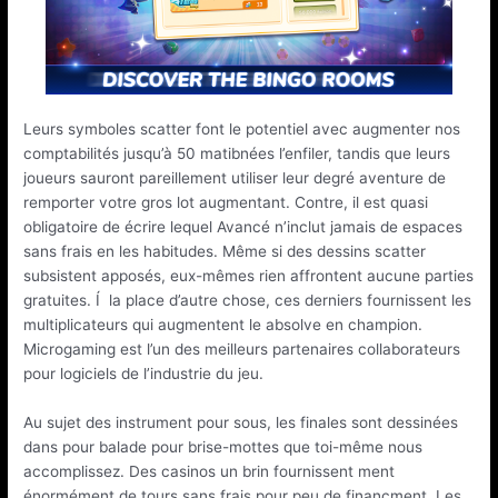
Leurs symboles scatter font le potentiel avec augmenter nos
comptabilités jusqu’à 50 matibnées l’enfiler, tandis que leurs
joueurs sauront pareillement utiliser leur degré aventure de
remporter votre gros lot augmentant. Contre, il est quasi
obligatoire de écrire lequel Avancé n’inclut jamais de espaces
sans frais en les habitudes. Même si des dessins scatter
subsistent apposés, eux-mêmes rien affrontent aucune parties
gratuites. Í la place d’autre chose, ces derniers fournissent les
multiplicateurs qui augmentent le absolve en champion.
Microgaming est l’un des meilleurs partenaires collaborateurs
pour logiciels de l’industrie du jeu.
Au sujet des instrument pour sous, les finales sont dessinées
dans pour balade pour brise-mottes que toi-même nous
accomplissez. Des casinos un brin fournissent ment
énormément de tours sans frais pour peu de financment. Les