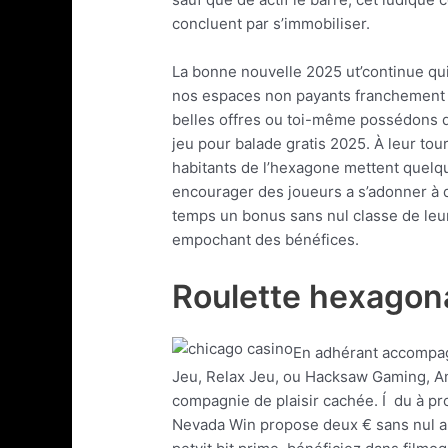
concluent par s’immobiliser.
La bonne nouvelle 2025 ut’continue qui
nos espaces non payants franchement a
belles offres ou toi-même possédons d
jeu pour balade gratis 2025. À leur to
habitants de l’hexagone mettent quel
encourager des joueurs a s’adonner à q
temps un bonus sans nul classe de leur
empochant des bénéfices.
Roulette hexagon
En adhérant accompag
Jeu, Relax Jeu, ou Hacksaw Gaming, Am
compagnie de plaisir cachée. Í du à p
Nevada Win propose deux € sans nul an