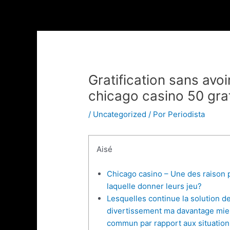
Ir
al
contenido
Gratification sans avo
chicago casino 50 gra
/
Uncategorized
/ Por
Periodista
Aisé
Chicago casino – Une des raison 
laquelle donner leurs jeu?
Lesquelles continue la solution d
divertissement ma davantage mi
commun par rapport aux situation