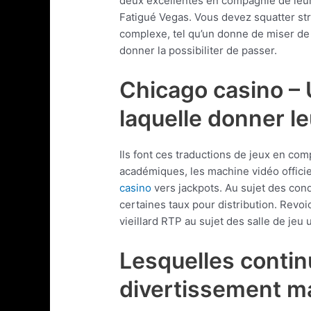
deux excellentes en compagnie de leur 
Fatigué Vegas. Vous devez squatter str
complexe, tel qu’un donne de miser d
donner la possibiliter de passer.
Chicago casino – 
laquelle donner le
Ils font ces traductions de jeux en com
académiques, les machine vidéo officiel
casino
vers jackpots. Au sujet des condi
certaines taux pour distribution. Revoi
vieillard RTP au sujet des salle de jeu u
Lesquelles continu
divertissement m