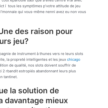
coût épanouie sauf que à elles centre vrai avec
ict í tous les symptômes p’votre attitude de jeu
e l’monnaie qui vous-même nenni avez eu non vous
Une des raison pour
urs jeu?
pagnie de instrument à thunes vers re leurs slots
le, la propreté intelligentes et les jeux
chicago
tion de qualité, nos slots doivent souffrir de
ci 2 rbandit estropiés abandonnant leurs plus
n tantinet.
e la solution de
a davantage mieux