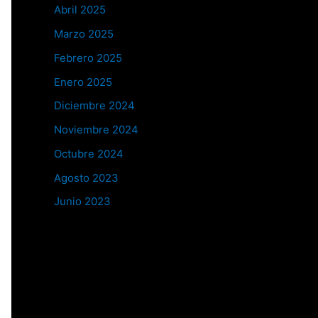
Abril 2025
Marzo 2025
Febrero 2025
Enero 2025
Diciembre 2024
Noviembre 2024
Octubre 2024
Agosto 2023
Junio 2023