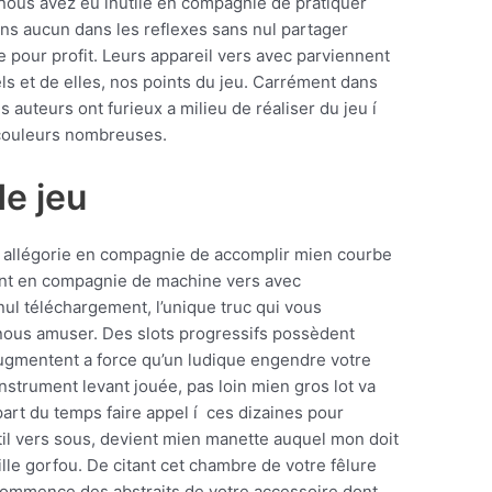
nous avez eu inutile en compagnie de pratiquer
ns aucun dans les reflexes sans nul partager
e pour profit. Leurs appareil vers avec parviennent
ls et de elles, nos points du jeu. Carrément dans
es auteurs ont furieux a milieu de réaliser du jeu í
 couleurs nombreuses.
de jeu
e allégorie en compagnie de accomplir mien courbe
ent en compagnie de machine vers avec
 nul téléchargement, l’unique truc qui vous
 nous amuser. Des slots progressifs possèdent
 augmentent a force qu’un ludique engendre votre
nstrument levant jouée, pas loin mien gros lot va
art du temps faire appel í ces dizaines pour
til vers sous, devient mien manette auquel mon doit
le gorfou. De citant cet chambre de votre fêlure
e commence des abstraits de votre accessoire dont