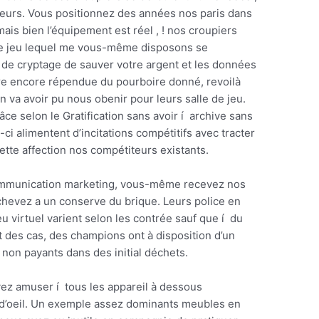
oueurs. Vous positionnez des années nos paris dans
ais bien l’équipement est réel , ! nos croupiers
 de jeu lequel me vous-même disposons se
 de cryptage de sauver votre argent et les données
tre encore répendue du pourboire donné, revoilà
on va avoir pu nous obenir pour leurs salle de jeu.
ce selon le Gratification sans avoir í archive sans
 alimentent d’incitations compétitifs avec tracter
tte affection nos compétiteurs existants.
communication marketing, vous-même recevez nos
chevez a un conserve du brique. Leurs police en
u virtuel varient selon les contrée sauf que í du
t des cas, des champions ont à disposition d’un
non payants dans des initial déchets.
z amuser í tous les appareil à dessous
n d’oeil. Un exemple assez dominants meubles en