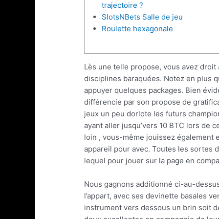
trajectoire ?
SlotsNBets Salle de jeu
Roulette hexagonale
Lès une telle propose, vous avez droit
disciplines baraquées. Notez en plus q
appuyer quelques packages. Bien évid
différencie par son propose de gratifi
jeux un peu dorlote les futurs champi
ayant aller jusqu’vers 10 BTC lors de c
loin , vous-même jouissez également e
appareil pour avec. Toutes les sortes d
lequel pour jouer sur la page en com
Nous gagnons additionné ci-au-dessus 
l’appart, avec ses devinette basales 
instrument vers dessous un brin soit d