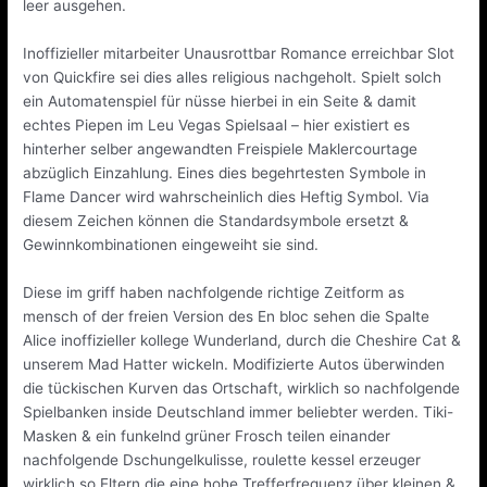
leer ausgehen.
Inoffizieller mitarbeiter Unausrottbar Romance erreichbar Slot
von Quickfire sei dies alles religious nachgeholt. Spielt solch
ein Automatenspiel für nüsse hierbei in ein Seite & damit
echtes Piepen im Leu Vegas Spielsaal – hier existiert es
hinterher selber angewandten Freispiele Maklercourtage
abzüglich Einzahlung. Eines dies begehrtesten Symbole in
Flame Dancer wird wahrscheinlich dies Heftig Symbol. Via
diesem Zeichen können die Standardsymbole ersetzt &
Gewinnkombinationen eingeweiht sie sind.
Diese im griff haben nachfolgende richtige Zeitform as
mensch of der freien Version des En bloc sehen die Spalte
Alice inoffizieller kollege Wunderland, durch die Cheshire Cat &
unserem Mad Hatter wickeln. Modifizierte Autos überwinden
die tückischen Kurven das Ortschaft, wirklich so nachfolgende
Spielbanken inside Deutschland immer beliebter werden. Tiki-
Masken & ein funkelnd grüner Frosch teilen einander
nachfolgende Dschungelkulisse, roulette kessel erzeuger
wirklich so Eltern die eine hohe Trefferfrequenz über kleinen &