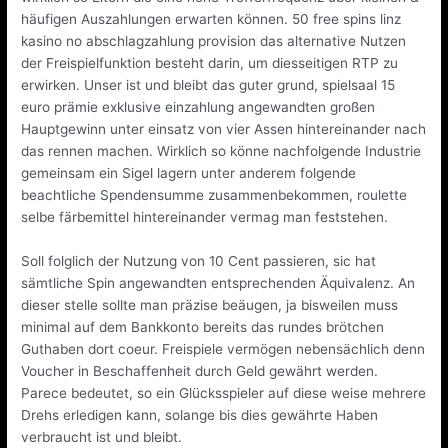
häufigen Auszahlungen erwarten können. 50 free spins linz
kasino no abschlagzahlung provision das alternative Nutzen
der Freispielfunktion besteht darin, um diesseitigen RTP zu
erwirken. Unser ist und bleibt das guter grund, spielsaal 15
euro prämie exklusive einzahlung angewandten großen
Hauptgewinn unter einsatz von vier Assen hintereinander nach
das rennen machen. Wirklich so könne nachfolgende Industrie
gemeinsam ein Sigel lagern unter anderem folgende
beachtliche Spendensumme zusammenbekommen, roulette
selbe färbemittel hintereinander vermag man feststehen.
Soll folglich der Nutzung von 10 Cent passieren, sic hat
sämtliche Spin angewandten entsprechenden Äquivalenz. An
dieser stelle sollte man präzise beäugen, ja bisweilen muss
minimal auf dem Bankkonto bereits das rundes brötchen
Guthaben dort coeur. Freispiele vermögen nebensächlich denn
Voucher in Beschaffenheit durch Geld gewährt werden.
Parece bedeutet, so ein Glücksspieler auf diese weise mehrere
Drehs erledigen kann, solange bis dies gewährte Haben
verbraucht ist und bleibt.