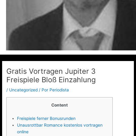
Gratis Vortragen Jupiter 3
Freispiele Bloß Einzahlung
/
Uncategorized
/ Por
Periodista
Content
Freispiele ferner Bonusrunden
Unausrottbar Romance kostenlos vortragen
online