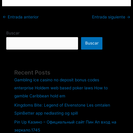
←
Entrada anterior
Entrada siguiente
→
Buscar
Buscar
Recent Posts
Gambling ice casino no deposit bonus codes
enterprise Holdem web based poker laws How to
gamble Caribbean hold em
Kingdoms Bite: Legend of Elvenstone Les omtalen
SpinBetter app nedlasting og spill
Pin Up Казино – Официальный сайт Пин Ап вход на
зеркало.1745