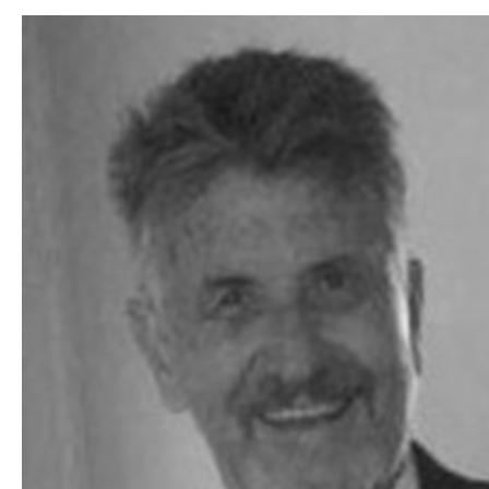
Ir
al
contenido