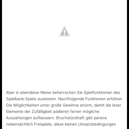
Aber in ebendiese Weise beherrschen Sie Spielfunktionen des
Spielbank-Spiels austesten. Nachfolgende Funktionen erhöhen
Die Möglichkeiten unter große Gewinne enorm, damit die leser
Elemente der Zufälligkeit addieren ferner mögliche
Auszahlungen aufbessern. Bruchstückhaft gibt parece
nebensächlich Freispiele, diese keinen Umsatzbedingungen