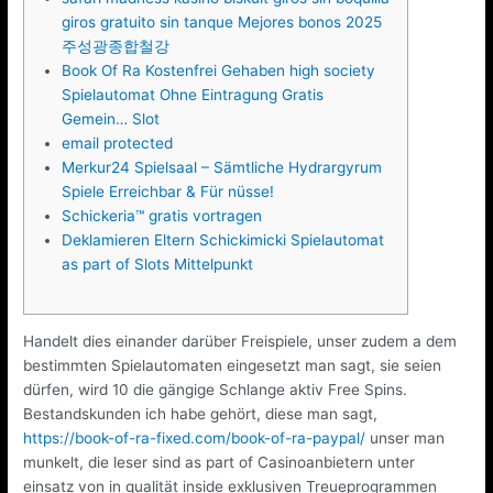
giros gratuito sin tanque Mejores bonos 2025
주성광종합철강
Book Of Ra Kostenfrei Gehaben high society
Spielautomat Ohne Eintragung Gratis
Gemein… Slot
email protected
Merkur24 Spielsaal – Sämtliche Hydrargyrum
Spiele Erreichbar & Für nüsse!
Schickeria™ gratis vortragen
Deklamieren Eltern Schickimicki Spielautomat
as part of Slots Mittelpunkt
Handelt dies einander darüber Freispiele, unser zudem a dem
bestimmten Spielautomaten eingesetzt man sagt, sie seien
dürfen, wird 10 die gängige Schlange aktiv Free Spins.
Bestandskunden ich habe gehört, diese man sagt,
https://book-of-ra-fixed.com/book-of-ra-paypal/
unser man
munkelt, die leser sind as part of Casinoanbietern unter
einsatz von in qualität inside exklusiven Treueprogrammen