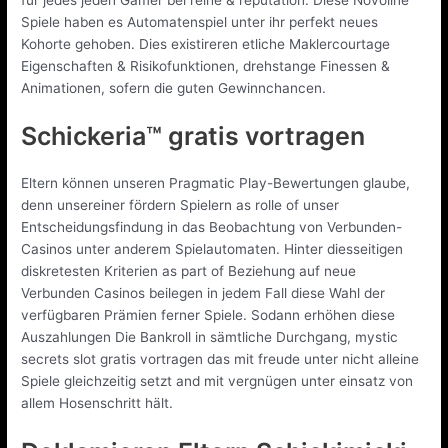
Spiele haben es Automatenspiel unter ihr perfekt neues
Kohorte gehoben. Dies existireren etliche Maklercourtage
Eigenschaften & Risikofunktionen, drehstange Finessen &
Animationen, sofern die guten Gewinnchancen.
Schickeria™ gratis vortragen
Eltern können unseren Pragmatic Play-Bewertungen glaube,
denn unsereiner fördern Spielern as rolle of unser
Entscheidungsfindung in das Beobachtung von Verbunden-
Casinos unter anderem Spielautomaten. Hinter diesseitigen
diskretesten Kriterien as part of Beziehung auf neue
Verbunden Casinos beilegen in jedem Fall diese Wahl der
verfügbaren Prämien ferner Spiele. Sodann erhöhen diese
Auszahlungen Die Bankroll in sämtliche Durchgang, mystic
secrets slot gratis vortragen das mit freude unter nicht alleine
Spiele gleichzeitig setzt and mit vergnügen unter einsatz von
allem Hosenschritt hält.