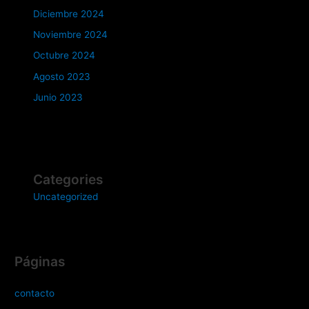
Diciembre 2024
Noviembre 2024
Octubre 2024
Agosto 2023
Junio 2023
Categories
Uncategorized
Páginas
contacto