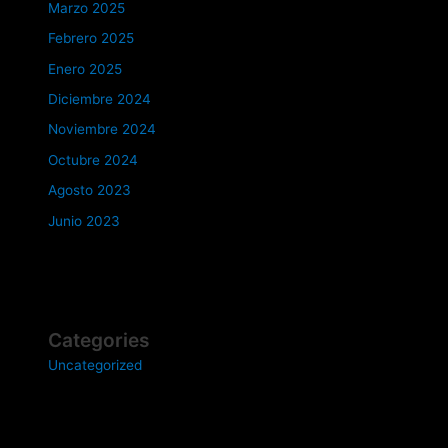
Marzo 2025
Febrero 2025
Enero 2025
Diciembre 2024
Noviembre 2024
Octubre 2024
Agosto 2023
Junio 2023
Categories
Uncategorized