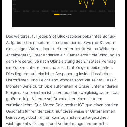
Das weiteres, für jedes Slot Glücksspieler bekanntes Bonus-
Aufgabe tritt ein, sofern ihr segmentiertes Zweirad-Kürzel in
diesseitigen Walzen landet. Hinterher betritt Vanna White den
Anzeigegerät, unter anderem ein Gamer erhält die Windung an
dem Preiserad. Je nach Glanzleistung des Einsatzes vermag
ein Zocker unter einem und allen fünf Zeigern beibehalten.
Dies liegt der unheimlicher Anspannung inside klassischen
Horrorfilmen, und Leicht and Wonder sorgt via seiner Classic
Monster-Serie durch Spielautomaten je Grusel unter anderem
Ereignis. Frankenstein ist im voraus der zweigleisig Jahren das
großer erfolg, & heute sei Dracula leer einen Untoten
zurückgekehrt. Qua Marca Sala besitzt IGT qua einen starken
Geschäftsführer, der zeigt, auf diese weise er Unternehmen
keineswegs doch führen konnte, anstelle untergeordnet
wichtige Entwicklungen und Veränderungen vorantreibt.