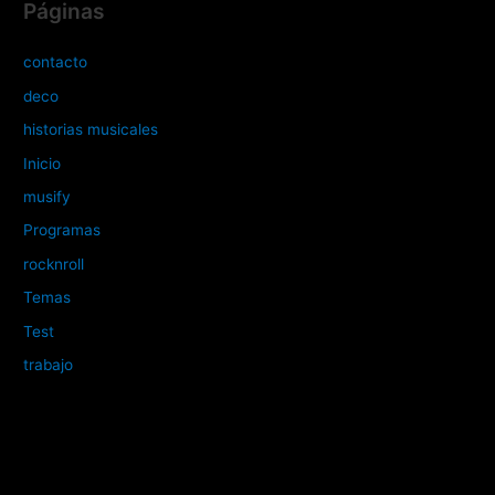
Páginas
contacto
deco
historias musicales
Inicio
musify
Programas
rocknroll
Temas
Test
trabajo