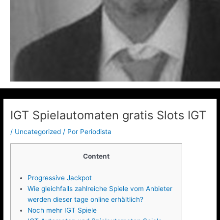
IGT Spielautomaten gratis Slots IGT
/
Uncategorized
/ Por
Periodista
Content
Progressive Jackpot
Wie gleichfalls zahlreiche Spiele vom Anbieter
werden dieser tage online erhältlich?
Noch mehr IGT Spiele