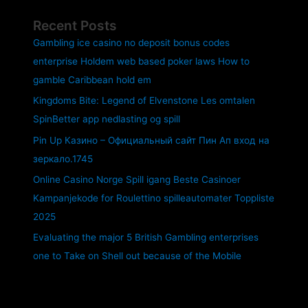
Recent Posts
Gambling ice casino no deposit bonus codes
enterprise Holdem web based poker laws How to
gamble Caribbean hold em
Kingdoms Bite: Legend of Elvenstone Les omtalen
SpinBetter app nedlasting og spill
Pin Up Казино – Официальный сайт Пин Ап вход на
зеркало.1745
Online Casino Norge Spill igang Beste Casinoer
Kampanjekode for Roulettino spilleautomater Toppliste
2025
Evaluating the major 5 British Gambling enterprises
one to Take on Shell out because of the Mobile