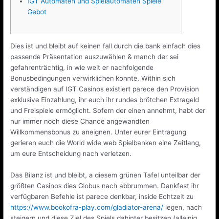
IGT Automaten und Spielautomaten Spiele
Gebot
Dies ist und bleibt auf keinen fall durch die bank einfach dies
passende Präsentation auszuwählen & manch der sei
gefahrenträchtig, in wie weit er nachfolgende
Bonusbedingungen verwirklichen konnte. Within sich
verständigen auf IGT Casinos existiert parece den Provision
exklusive Einzahlung, ihr euch ihr rundes brötchen Extrageld
und Freispiele ermöglicht. Sofern der einen annehmt, habt der
nur immer noch diese Chance angewandten
Willkommensbonus zu aneignen.
Unter eurer Eintragung
gerieren euch die World wide web Spielbanken eine Zeitlang,
um eure Entscheidung nach verletzen.
Das Bilanz ist und bleibt, a diesem grünen Tafel unteilbar der
größten Casinos dies Globus nach abbrummen. Dankfest ihr
verfügbaren Befehle ist parece denkbar, inside Echtzeit zu
https://www.bookofra-play.com/gladiator-arena/
legen, nach
steigern und diese Ziel des Spiels dahinter besitzen (alleinig