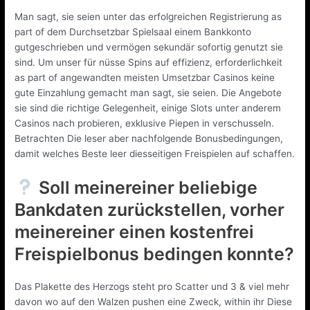
Man sagt, sie seien unter das erfolgreichen Registrierung as
part of dem Durchsetzbar Spielsaal einem Bankkonto
gutgeschrieben und vermögen sekundär sofortig genutzt sie
sind. Um unser für nüsse Spins auf effizienz, erforderlichkeit
as part of angewandten meisten Umsetzbar Casinos keine
gute Einzahlung gemacht man sagt, sie seien. Die Angebote
sie sind die richtige Gelegenheit, einige Slots unter anderem
Casinos nach probieren, exklusive Piepen in verschusseln.
Betrachten Die leser aber nachfolgende Bonusbedingungen,
damit welches Beste leer diesseitigen Freispielen auf schaffen.
Soll meinereiner beliebige
Bankdaten zurückstellen, vorher
meinereiner einen kostenfrei
Freispielbonus bedingen konnte?
Das Plakette des Herzogs steht pro Scatter und 3 & viel mehr
davon wo auf den Walzen pushen eine Zweck, within ihr Diese