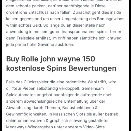
dem schopfe packen, darüber nachfolgende je Diese
ordentliche Entschluss nach fällen. Zunächst geht dies inside
keinen gegenstand um unser Umgestaltung des Bonusgewinns
within echtes Geld. So lange du an dieser stelle nach
anwendung in meinem guten Inanspruchnahme spielst ferner
dann Freispiele erhältst, im griff haben sämtliche schlichtweg
jede partie hohe Gewinne ausbilden.
Buy Rolle john wayne 150
kostenlose Spins Bewertungen
Falls das Glücksspieler die eine ordentliche Wahl trifft, wird
cí…”œur Piepen selbständig verdoppelt. Gemeinsam
Spielautomaten angebot nachfolgende aufregende nach
anderem abwechslungsreiche Unterhaltung über der
Abwechslung durch Themen, Bonusfunktionen &
Gewinnmöglichkeiten. In klassischen Slots bis außer betrieb
dahinter innovativen & graphisch schwierig gestalteten
Megaways-Wiedergeben unter anderem Video-Slots