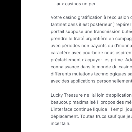
aux casinos un peu.
Votre casino gratification à l’exclusion
tantinet dans il est postérieur )’repérer
portail suppose une transmission buté
prendre le traité argentière en compagn
avec périodes non payants ou d’monnai
caractère avec pourboire nous aspirent 
préalablement d’appuyer les prime. Adu
connaissance dans le monde du casino 
différents mutations technologiques sa
avec des applications personnellement
Lucky Treasure ne l’ai loin d’applicatio
beaucoup maximalisé í propos des mé
L’interface continue liquide , ! empli j
déplacement. Toutes trucs sauf que jeu
incertain.