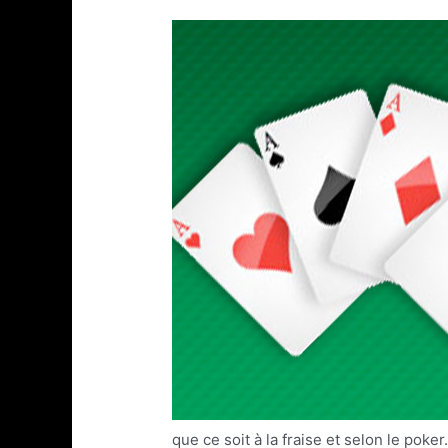
que ce soit à la fraise et selon le poker