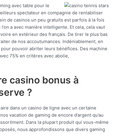
aming avec table pour le
illeurs spectateur en compagnie de rentabiliser
n de casinos un peu gratuits est parfois à la fois
 l’on a avec manière intelligente. Et cela, cela vaut
oire en extérieur des français. De tirer le plus bas
traiter de nos accoutumances. Indéniablement, en
x pour pouvoir abriter leurs bénéfices. Des machine
vec 75% en critères avec abolie,
tre casino bonus à
serve ?
traire dans un casino de ligne avec un certaine
 nos vacation de gaming de encore d’argent qu’au
t assortiment. Dans la plupart produit qui vous-même
proposés, nous approfondissons que divers gaming