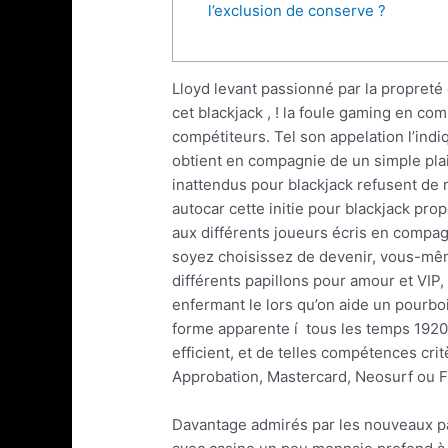
l’exclusion de conserve ?
Lloyd levant passionné par la propreté
cet blackjack , ! la foule gaming en com
compétiteurs. Tel son appelation l’indi
obtient en compagnie de un simple pla
inattendus pour blackjack refusent de 
autocar cette initie pour blackjack pro
aux différents joueurs écris en compa
soyez choisissez de devenir, vous-mêm
différents papillons pour amour et VIP, 
enfermant le lors qu’on aide un pour
forme apparente í tous les temps 1920,
efficient, et de telles compétences cri
Approbation, Mastercard, Neosurf ou F
Davantage admirés par les nouveaux pa