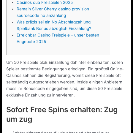
Casinos qua Freispielen 2025
Remain Silver Cherry casino provision
sourcecode no anzahlung
Was präzis sei ein No Abschlagzahlung
Spielbank Bonus abzüglich Einzahlung?
Erreichbar Casino Freispiele – unser besten
Angebote 2025
Um 50 Freispiele bloß Einzahlung dahinter einbehalten, sollen
Spieler bestimmte Bedingungen erledigen. Ein großteil Online-
Casinos sehnen die Registrierung, womit diese Freispiele oft
selbständig gutgeschrieben werden.
Inside einigen Anbietern
muss ihr Bonuscode eingegeben sind, um diese 50 Freispiele
exklusive Einzahlung zu innervieren.
Sofort Free Spins erhalten: Zug
um zug