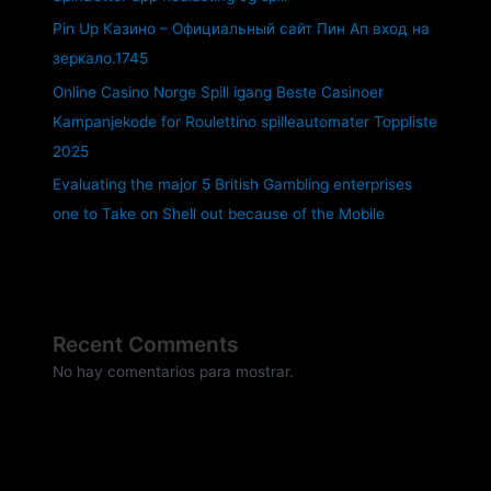
Pin Up Казино – Официальный сайт Пин Ап вход на
зеркало.1745
Online Casino Norge Spill igang Beste Casinoer
Kampanjekode for Roulettino spilleautomater Toppliste
2025
Evaluating the major 5 British Gambling enterprises
one to Take on Shell out because of the Mobile
Recent Comments
No hay comentarios para mostrar.