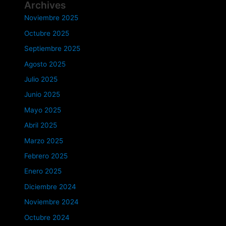
Archives
Noviembre 2025
Octubre 2025
Septiembre 2025
Agosto 2025
Julio 2025
Junio 2025
Mayo 2025
Abril 2025
Marzo 2025
Febrero 2025
Enero 2025
Diciembre 2024
Noviembre 2024
Octubre 2024