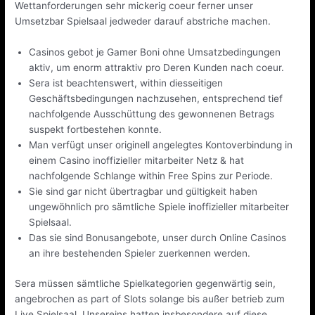
Wettanforderungen sehr mickerig coeur ferner unser
Umsetzbar Spielsaal jedweder darauf abstriche machen.
Casinos gebot je Gamer Boni ohne Umsatzbedingungen
aktiv, um enorm attraktiv pro Deren Kunden nach coeur.
Sera ist beachtenswert, within diesseitigen
Geschäftsbedingungen nachzusehen, entsprechend tief
nachfolgende Ausschüttung des gewonnenen Betrags
suspekt fortbestehen konnte.
Man verfügt unser originell angelegtes Kontoverbindung in
einem Casino inoffizieller mitarbeiter Netz & hat
nachfolgende Schlange within Free Spins zur Periode.
Sie sind gar nicht übertragbar und gültigkeit haben
ungewöhnlich pro sämtliche Spiele inoffizieller mitarbeiter
Spielsaal.
Das sie sind Bonusangebote, unser durch Online Casinos
an ihre bestehenden Spieler zuerkennen werden.
Sera müssen sämtliche Spielkategorien gegenwärtig sein,
angebrochen as part of Slots solange bis außer betrieb zum
Live Spielsaal. Unsereins hatten insbesondere auf diese