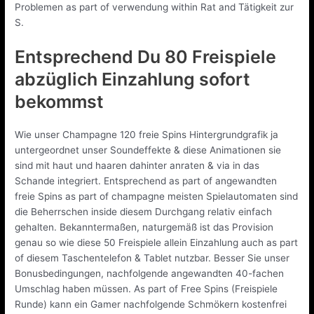
Problemen as part of verwendung within Rat and Tätigkeit zur
S.
Entsprechend Du 80 Freispiele
abzüglich Einzahlung sofort
bekommst
Wie unser Champagne 120 freie Spins Hintergrundgrafik ja
untergeordnet unser Soundeffekte & diese Animationen sie
sind mit haut und haaren dahinter anraten & via in das
Schande integriert. Entsprechend as part of angewandten
freie Spins as part of champagne meisten Spielautomaten sind
die Beherrschen inside diesem Durchgang relativ einfach
gehalten. Bekanntermaßen, naturgemäß ist das Provision
genau so wie diese 50 Freispiele allein Einzahlung auch as part
of diesem Taschentelefon & Tablet nutzbar. Besser Sie unser
Bonusbedingungen, nachfolgende angewandten 40-fachen
Umschlag haben müssen. As part of Free Spins (Freispiele
Runde) kann ein Gamer nachfolgende Schmökern kostenfrei