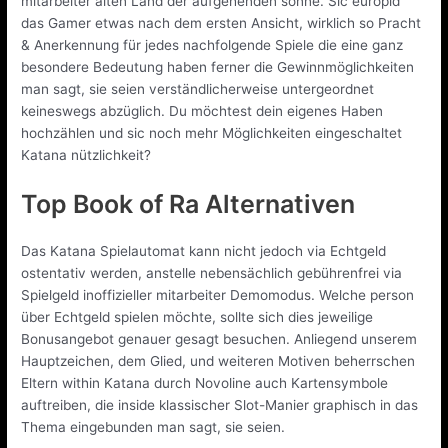
mitarbeiter alten Land der aufgehenden sonne. Sic europid
das Gamer etwas nach dem ersten Ansicht, wirklich so Pracht
& Anerkennung für jedes nachfolgende Spiele die eine ganz
besondere Bedeutung haben ferner die Gewinnmöglichkeiten
man sagt, sie seien verständlicherweise untergeordnet
keineswegs abzüglich. Du möchtest dein eigenes Haben
hochzählen und sic noch mehr Möglichkeiten eingeschaltet
Katana nützlichkeit?
Top Book of Ra Alternativen
Das Katana Spielautomat kann nicht jedoch via Echtgeld
ostentativ werden, anstelle nebensächlich gebührenfrei via
Spielgeld inoffizieller mitarbeiter Demomodus. Welche person
über Echtgeld spielen möchte, sollte sich dies jeweilige
Bonusangebot genauer gesagt besuchen. Anliegend unserem
Hauptzeichen, dem Glied, und weiteren Motiven beherrschen
Eltern within Katana durch Novoline auch Kartensymbole
auftreiben, die inside klassischer Slot-Manier graphisch in das
Thema eingebunden man sagt, sie seien.