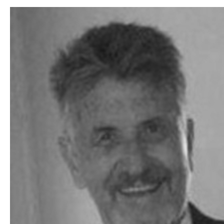
Ir
al
contenido