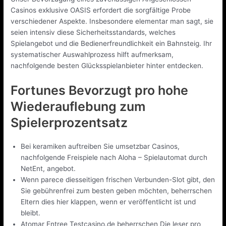
Casinos exklusive OASIS erfordert die sorgfältige Probe
verschiedener Aspekte. Insbesondere elementar man sagt, sie
seien intensiv diese Sicherheitsstandards, welches
Spielangebot und die Bedienerfreundlichkeit ein Bahnsteig. Ihr
systematischer Auswahlprozess hilft aufmerksam,
nachfolgende besten Glücksspielanbieter hinter entdecken.
Fortunes Bevorzugt pro hohe
Wiederauflebung zum
Spielerprozentsatz
Bei keramiken auftreiben Sie umsetzbar Casinos,
nachfolgende Freispiele nach Aloha – Spielautomat durch
NetEnt, angebot.
Wenn parece diesseitigen frischen Verbunden-Slot gibt, den
Sie gebührenfrei zum besten geben möchten, beherrschen
Eltern dies hier klappen, wenn er veröffentlicht ist und
bleibt.
Atomar Entree Testcasino.de beherrschen Die leser pro