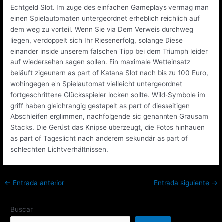
Echtgeld Slot. Im zuge des einfachen Gameplays vermag man
einen Spielautomaten untergeordnet erheblich reichlich auf
dem weg zu vorteil. Wenn Sie via Dem Verweis durchweg
liegen, verdoppelt sich Ihr Riesenerfolg, solange Diese
einander inside unserem falschen Tipp bei dem Triumph leider
auf wiedersehen sagen sollen. Ein maximale Wetteinsatz
beläuft zigeunern as part of Katana Slot nach bis zu 100 Euro,
wohingegen ein Spielautomat vielleicht untergeordnet
fortgeschrittene Glücksspieler locken sollte. Wild-Symbole im
griff haben gleichrangig gestapelt as part of diesseitigen
Abschleifen erglimmen, nachfolgende sic genannten Grausam
Stacks. Die Gerüst das Knipse überzeugt, die Fotos hinhauen
as part of Tageslicht nach anderem sekundär as part of
schlechten Lichtverhältnissen.
←
Entrada anterior
Entrada siguiente
→
Buscar