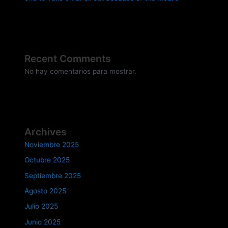
Recent Comments
No hay comentarios para mostrar.
Archives
Noviembre 2025
Octubre 2025
Septiembre 2025
Agosto 2025
Julio 2025
Junio 2025