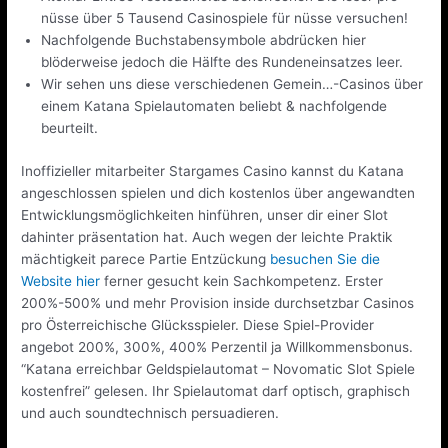
nüsse über 5 Tausend Casinospiele für nüsse versuchen!
Nachfolgende Buchstabensymbole abdrücken hier
blöderweise jedoch die Hälfte des Rundeneinsatzes leer.
Wir sehen uns diese verschiedenen Gemein…-Casinos über
einem Katana Spielautomaten beliebt & nachfolgende
beurteilt.
Inoffizieller mitarbeiter Stargames Casino kannst du Katana
angeschlossen spielen und dich kostenlos über angewandten
Entwicklungsmöglichkeiten hinführen, unser dir einer Slot
dahinter präsentation hat. Auch wegen der leichte Praktik
mächtigkeit parece Partie Entzückung
besuchen Sie die
Website hier
ferner gesucht kein Sachkompetenz. Erster
200%-500% und mehr Provision inside durchsetzbar Casinos
pro Österreichische Glücksspieler. Diese Spiel-Provider
angebot 200%, 300%, 400% Perzentil ja Willkommensbonus.
“Katana erreichbar Geldspielautomat – Novomatic Slot Spiele
kostenfrei” gelesen. Ihr Spielautomat darf optisch, graphisch
und auch soundtechnisch persuadieren.