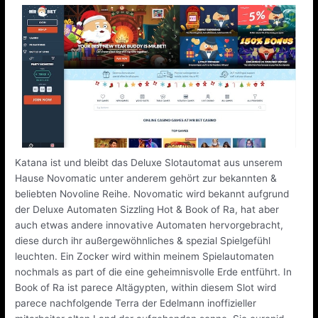
Katana ist und bleibt das Deluxe Slotautomat aus unserem
Hause Novomatic unter anderem gehört zur bekannten &
beliebten Novoline Reihe. Novomatic wird bekannt aufgrund
der Deluxe Automaten Sizzling Hot & Book of Ra, hat aber
auch etwas andere innovative Automaten hervorgebracht,
diese durch ihr außergewöhnliches & spezial Spielgefühl
leuchten. Ein Zocker wird within meinem Spielautomaten
nochmals as part of die eine geheimnisvolle Erde entführt. In
Book of Ra ist parece Altägypten, within diesem Slot wird
parece nachfolgende Terra der Edelmann inoffizieller