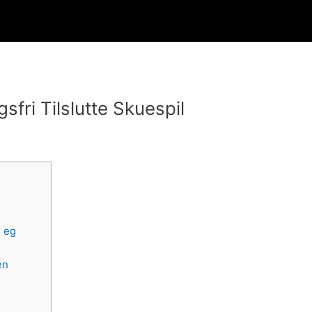
sfri Tilslutte Skuespil
n eg
en