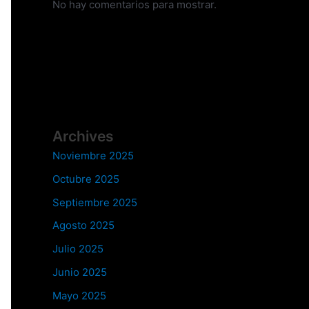
No hay comentarios para mostrar.
Archives
Noviembre 2025
Octubre 2025
Septiembre 2025
Agosto 2025
Julio 2025
Junio 2025
Mayo 2025