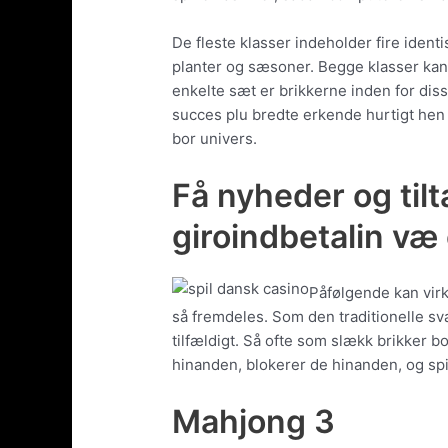
De fleste klasser indeholder fire ident
planter og sæsoner. Begge klasser kan 
enkelte sæt er brikkerne inden for disse
succes plu bredte erkende hurtigt hen 
bor univers.
Få nyheder og til
giroindbetalin væ
Påfølgende kan virk 
så fremdeles. Som den traditionelle sv
tilfældigt. Så ofte som slækk brikker 
hinanden, blokerer de hinanden, og spil
Mahjong 3