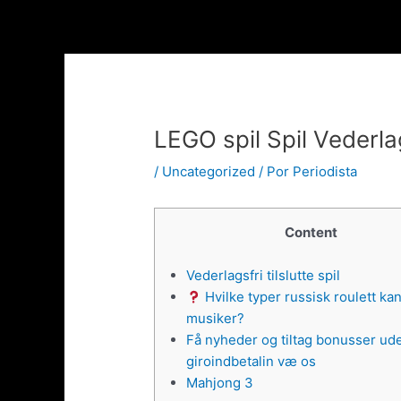
Ir
al
contenido
LEGO spil Spil Vederlag
/
Uncategorized
/ Por
Periodista
Content
Vederlagsfri tilslutte spil
Hvilke typer russisk roulett ka
musiker?
Få nyheder og tiltag bonusser ud
giroindbetalin væ os
Mahjong 3