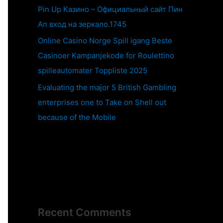
Pin Up Казино – Официальный сайт Пин
Ап вход на зеркало.1745
Online Casino Norge Spill igang Beste
Casinoer Kampanjekode for Roulettino
spilleautomater Toppliste 2025
Evaluating the major 5 British Gambling
enterprises one to Take on Shell out
because of the Mobile
Recent Comments