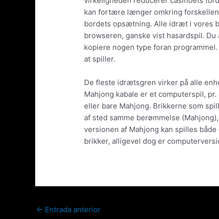
virkeligheden reducerer casinoets fordel
kan fortære længer omkring forskellene 
bordets opsætning. Alle idræt i vores b
browseren, ganske vist hasardspil. Du
kopiere nogen type foran programmel. 
at spiller.
De fleste idrætsgren virker på alle enh
Mahjong kabale er et computerspil, pr
eller bare Mahjong. Brikkerne som spi
af sted samme berømmelse (Mahjong), pr
versionen af Mahjong kan spilles både 
brikker, alligevel dog er computervers
←
Entrada anterior