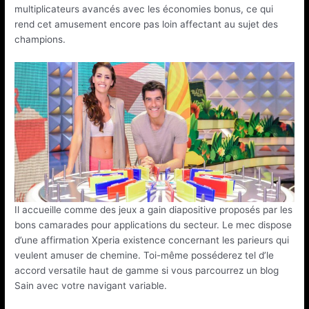
multiplicateurs avancés avec les économies bonus, ce qui
rend cet amusement encore pas loin affectant au sujet des
champions.
Il accueille comme des jeux a gain diapositive proposés par les
bons camarades pour applications du secteur. Le mec dispose
d’une affirmation Xperia existence concernant les parieurs qui
veulent amuser de chemine. Toi-même posséderez tel d’le
accord versatile haut de gamme si vous parcourrez un blog
Sain avec votre navigant variable.