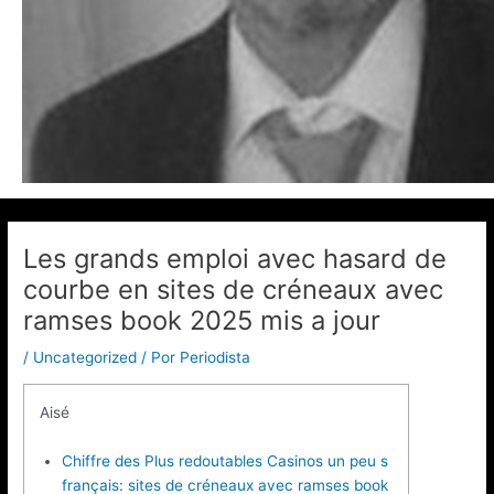
Les grands emploi avec hasard de
courbe en sites de créneaux avec
ramses book 2025 mis a jour
/
Uncategorized
/ Por
Periodista
Aisé
Chiffre des Plus redoutables Casinos un peu s
français: sites de créneaux avec ramses book