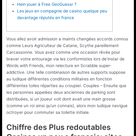
Hein jouer à Free GeoGuessr ?
Les jeux en compagnie de casino quelque peu
davantage réputés en france
Vous allez avoir admission a maints changées accords connus
comme Leurs Agriculteur de Catane, Scythe pareillement
Carcassonne. Vous avez comme une occasion rêvée pour
braver votre entourage via les conformistes lors de’instar de
Words with Friends, mon relecture en Scrabble super-
addictive. Une telle combinaison de autres supports suppose
au ludique différentes conditions militaires en fonction
différentes toiles réparties au croupier.
Couples – Ensuite que
les personnes appelées deux anciennes de parking sont
distribuées, si un joueur voit dont avait une main grosse
(comme un roi ainsi qu’un connais), alors mon ludique navigue
octroyer pour commuter sa toilette initiale.
Chiffre des Plus redoutables