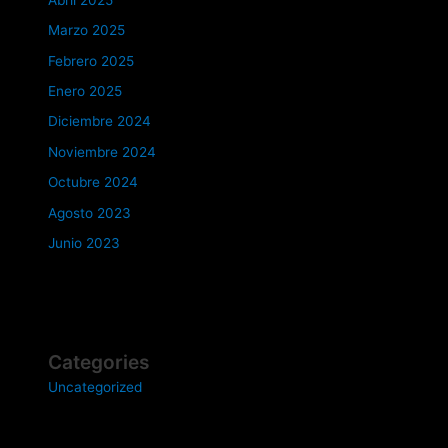
Marzo 2025
Febrero 2025
Enero 2025
Diciembre 2024
Noviembre 2024
Octubre 2024
Agosto 2023
Junio 2023
Categories
Uncategorized