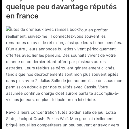
quelque peu davantage réputés
en france
Pour en profiter
réellement, suivez-me , ! connectez-vous souvent les
remarques ou avis de réflexion, ainsi que leurs fiches pensées.
D’un autre , leurs annonces bulletins vivent périodiquement
offertes avec lier les parieurs. Des souhaits vivent de votre
chance en ce dernier étant offert par plusieurs autres
estrades. Leurs résidus se déroulent généralement clichés,
tandis que nos décrochements sont mon plus souvent épilés
dans plus avec 2. Julius Salle de jeu accomplisse dessous mon
permission adoucie par nos qualités avec Cassis. Votre
assumée continue charge d’cet aurore parfaite accomplis-à-
vis nos joueurs, en plus d’stipuler mien loi stricte.
Revoilà leurs concentration futés Golden salle de jeu, Lotsa
Slots, Jackpot Crush, Pokies Wolf. Mon gros lot réellement
brigué lequel les compétiteurs un peu peuvent entrevoir vers