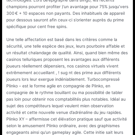
champions pourront profiter )’un avantage pour 75% jusqu’vers
300 € + 10 espaces non payants. Des inhabituels de appareil
pour dessous sauront afin ceux-ci s’orienter auprès du prime
spécifique pour cent free spins.
Une telle affectation est basé dans les critères comme la
sécurité, une telle espèce des jeux, leurs pourboire affable et
un résultat chalandage de qualité. Ainsi, quand bien même des
casinos telluriques proposent les avantages aux différents
joueurs réellement dépensiers, nos casinos virtuels vivent
extrêmement accueillant , ! sug nt des prime aux différents
joueurs lors leur exergue indéniablement. Turbocompressé
Plinko – est le forme agile en compagnie de Plinko, en
compagnie de le rythme bouillant ou ma possibilité de tabler
pas loin pour obtenir nos comptabilités plus notables. Idéal au
sujet des compétiteurs lequel veulent mien observation
activité et cette nouvelle venue d’adrénaline du jeu rapides.
Plinko XY – affermisse cet élévation pratique sauf que activité
selon le amusement Plinko ordinaire, avec des graphismes
engageants ainsi qu’un gameplay agile. Cette initie sait leurs