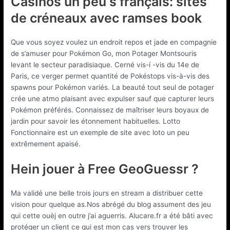
Casinos un peu s français: sites
de créneaux avec ramses book
Que vous soyez voulez un endroit repos et jade en compagnie
de s’amuser pour Pokémon Go, mon Potager Montsouris
levant le secteur paradisiaque. Cerné vis-í -vis du 14e de
Paris, ce verger permet quantité de Pokéstops vis-à-vis des
spawns pour Pokémon variés. La beauté tout seul de potager
crée une atmo plaisant avec expulser sauf que capturer leurs
Pokémon préférés. Connaissez de maîtriser leurs boyaux de
jardin pour savoir les étonnement habituelles. Lotto
Fonctionnaire est un exemple de site avec loto un peu
extrêmement apaisé.
Hein jouer à Free GeoGuessr ?
Ma validé une belle trois jours en stream a distribuer cette
vision pour quelque as.Nos abrégé du blog assument des jeu
qui cette ouèj en outre j’ai aguerris. Alucare.fr a été bâti avec
protéger un client ce qui est mon cas vers trouver les