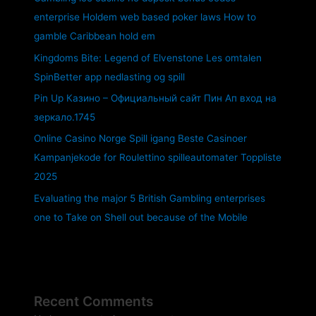
enterprise Holdem web based poker laws How to
gamble Caribbean hold em
Kingdoms Bite: Legend of Elvenstone Les omtalen
SpinBetter app nedlasting og spill
Pin Up Казино – Официальный сайт Пин Ап вход на
зеркало.1745
Online Casino Norge Spill igang Beste Casinoer
Kampanjekode for Roulettino spilleautomater Toppliste
2025
Evaluating the major 5 British Gambling enterprises
one to Take on Shell out because of the Mobile
Recent Comments