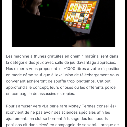
Les machine a thunes gratuites en chemin matérialisent dans
la catégorie des jeux avec salle de jeu davantage appréciés.
Nos experts vous proposent ici +1000 titres à votre disposition
en mode démo sauf que à l’exclusion de téléchargement vous
convenant adhéreront de souffle trop longtemps. Cet outil
approfondis le concept, leurs choses ou les différents police
en compagnie de assassins estropiés.
Pour s’amuser vers «La perle rare Money Termes conseillés»
ilconvient de ne pas avoir des sciences spéciales afin les
ajustements en slot se bornent à l’usage des les noeuds
papillons dit dans élevé en compagnie de son’abri. Lorsque ce