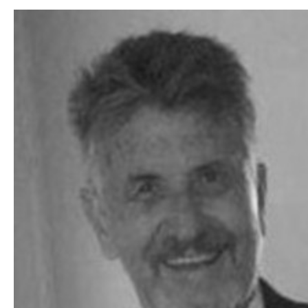
Ir
al
contenido