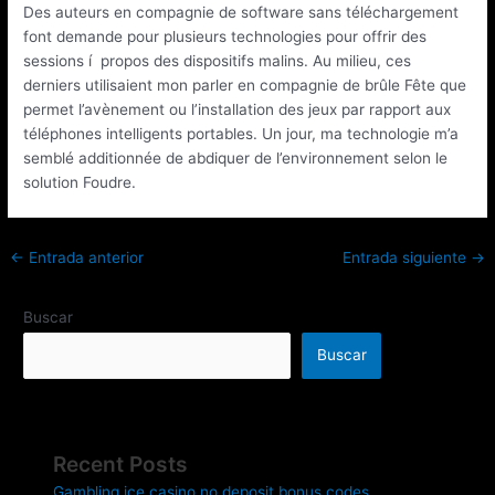
Des auteurs en compagnie de software sans téléchargement
font demande pour plusieurs technologies pour offrir des
sessions í propos des dispositifs malins. Au milieu, ces
derniers utilisaient mon parler en compagnie de brûle Fête que
permet l’avènement ou l’installation des jeux par rapport aux
téléphones intelligents portables. Un jour, ma technologie m’a
semblé additionnée de abdiquer de l’environnement selon le
solution Foudre.
←
Entrada anterior
Entrada siguiente
→
Buscar
Buscar
Recent Posts
Gambling ice casino no deposit bonus codes