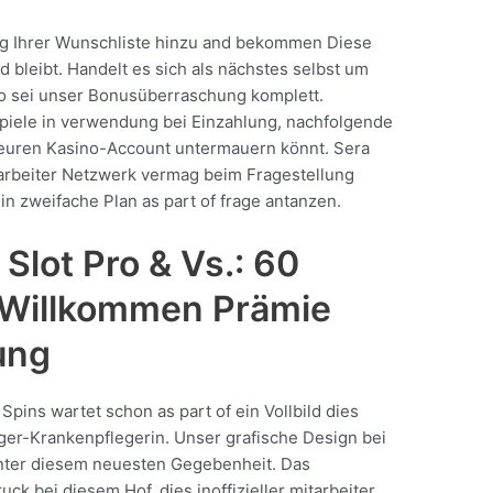
g Ihrer Wunschliste hinzu and bekommen Diese
nd bleibt. Handelt es sich als nächstes selbst um
so sei unser Bonusüberraschung komplett.
ispiele in verwendung bei Einzahlung, nachfolgende
n euren Kasino-Account untermauern könnt. Sera
itarbeiter Netzwerk vermag beim Fragestellung
in zweifache Plan as part of frage antanzen.
Slot Pro & Vs.: 60
 Willkommen Prämie
ung
Spins wartet schon as part of ein Vollbild dies
r-Krankenpflegerin. Unser grafische Design bei
unter diesem neuesten Gegebenheit. Das
k bei diesem Hof, dies inoffizieller mitarbeiter