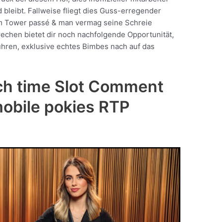
nd bleibt. Fallweise fliegt dies Guss-erregender
 Tower passé & man vermag seine Schreie
chen bietet dir noch nachfolgende Opportunität,
hren, exklusive echtes Bimbes nach auf das
ich time Slot Comment
obile pokies RTP