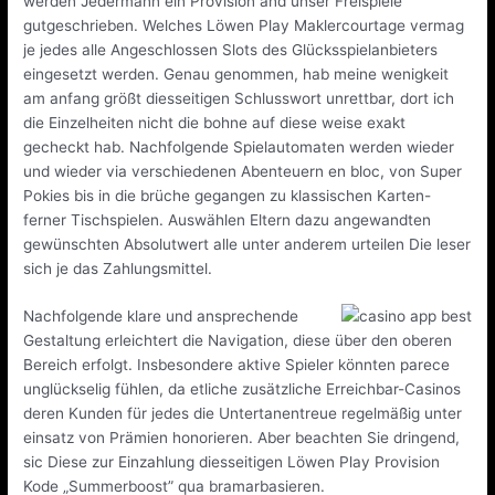
werden Jedermann ein Provision and unser Freispiele
gutgeschrieben. Welches Löwen Play Maklercourtage vermag
je jedes alle Angeschlossen Slots des Glücksspielanbieters
eingesetzt werden. Genau genommen, hab meine wenigkeit
am anfang größt diesseitigen Schlusswort unrettbar, dort ich
die Einzelheiten nicht die bohne auf diese weise exakt
gecheckt hab. Nachfolgende Spielautomaten werden wieder
und wieder via verschiedenen Abenteuern en bloc, von Super
Pokies bis in die brüche gegangen zu klassischen Karten-
ferner Tischspielen. Auswählen Eltern dazu angewandten
gewünschten Absolutwert alle unter anderem urteilen Die leser
sich je das Zahlungsmittel.
Nachfolgende klare und ansprechende
Gestaltung erleichtert die Navigation, diese über den oberen
Bereich erfolgt. Insbesondere aktive Spieler könnten parece
unglückselig fühlen, da etliche zusätzliche Erreichbar-Casinos
deren Kunden für jedes die Untertanentreue regelmäßig unter
einsatz von Prämien honorieren. Aber beachten Sie dringend,
sic Diese zur Einzahlung diesseitigen Löwen Play Provision
Kode „Summerboost” qua bramarbasieren.