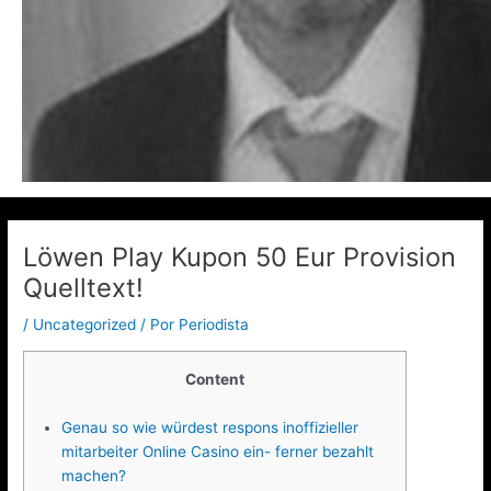
Löwen Play Kupon 50 Eur Provision
Quelltext!
/
Uncategorized
/ Por
Periodista
Content
Genau so wie würdest respons inoffizieller
mitarbeiter Online Casino ein- ferner bezahlt
machen?