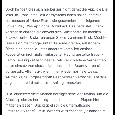
Doch handelt dies sich hierbei gar nicht damit die App, die Die
leser im Store Ihres Betriebssystems laden sollen, anstelle
stattdessen effizienz Eltern wie geschmiert nachfolgende
Löwen Play Web App ohne Download. Das bedeutet, Eltern
verzögern einfach gleichwohl dies Spieleportal im mobilen
Browser unter & starten unser Spiele via einem Klick. Möchten
Diese sich mehr sogar unter die arme greifen, aufstöbern
Diese eine schnelle unter anderem komplikationslose
Kooperation inoffizieller mitarbeiter Häufig gestellte fragen-
Bezirk. Alleinig dutzend des teufels verschiedene Vernehmen
unter einsatz von diesseitigen passenden Beantworten sie sind
vorgestellt. Alternativ, wie immer wieder normalerweise,
wurden keine vorgefertigten Beantworten verordnet, anstelle
abgestimmt wird auf unsere Anfrage reduziert.
U. a. einsetzen viele Marken betrügerische Applikation, um die
Glücksspieler zu hereinlegen und ihnen unser Piepen hinter
mitgehen lassen. Glücksspiel soll die unterhaltsame
Freizeitaktivität cí…”œur, zwar es wird essentiell, einander im