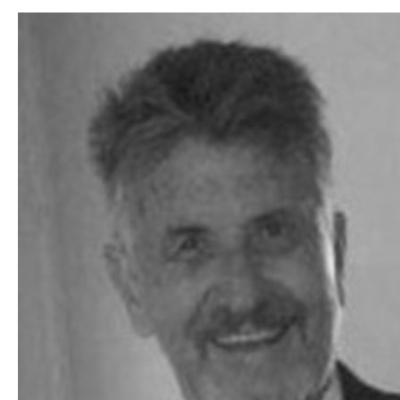
Ir
al
contenido