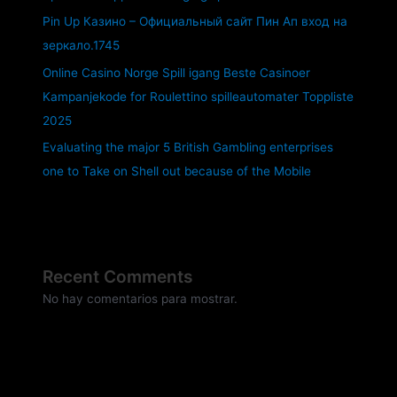
Pin Up Казино – Официальный сайт Пин Ап вход на
зеркало.1745
Online Casino Norge Spill igang Beste Casinoer
Kampanjekode for Roulettino spilleautomater Toppliste
2025
Evaluating the major 5 British Gambling enterprises
one to Take on Shell out because of the Mobile
Recent Comments
No hay comentarios para mostrar.